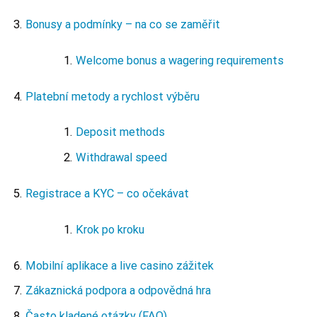
Bonusy a podmínky – na co se zaměřit
Welcome bonus a wagering requirements
Platební metody a rychlost výběru
Deposit methods
Withdrawal speed
Registrace a KYC – co očekávat
Krok po kroku
Mobilní aplikace a live casino zážitek
Zákaznická podpora a odpovědná hra
Často kladené otázky (FAQ)