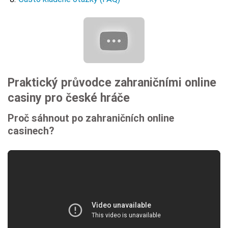
Praktický průvodce zahraničními online
casiny pro české hráče
Proč sáhnout po zahraničních online
casinech?