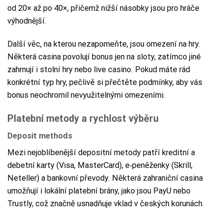
od 20× až po 40×, přičemž nižší násobky jsou pro hráče
výhodnější.
Další věc, na kterou nezapomeňte, jsou omezení na hry.
Některá casina povolují bonus jen na sloty, zatímco jiné
zahrnují i stolní hry nebo live casino. Pokud máte rád
konkrétní typ hry, pečlivě si přečtěte podmínky, aby vás
bonus neochromil nevyužitelnými omezeními.
Platební metody a rychlost výběru
Deposit methods
Mezi nejoblíbenější depositní metody patří kreditní a
debetní karty (Visa, MasterCard), e‑peněženky (Skrill,
Neteller) a bankovní převody. Některá zahraniční casina
umožňují i lokální platební brány, jako jsou PayU nebo
Trustly, což značně usnadňuje vklad v českých korunách.