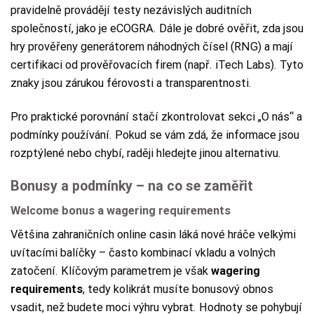
pravidelně provádějí testy nezávislých auditních
společností, jako je eCOGRA. Dále je dobré ověřit, zda jsou
hry prověřeny generátorem náhodných čísel (RNG) a mají
certifikaci od prověřovacích firem (např. iTech Labs). Tyto
znaky jsou zárukou férovosti a transparentnosti.
Pro praktické porovnání stačí zkontrolovat sekci „O nás“ a
podmínky používání. Pokud se vám zdá, že informace jsou
rozptýlené nebo chybí, raději hledejte jinou alternativu.
Bonusy a podmínky – na co se zaměřit
Welcome bonus a wagering requirements
Většina zahraničních online casin láká nové hráče velkými
uvítacími balíčky – často kombinací vkladu a volných
zatočení. Klíčovým parametrem je však
wagering
requirements
, tedy kolikrát musíte bonusový obnos
vsadit, než budete moci výhru vybrat. Hodnoty se pohybují