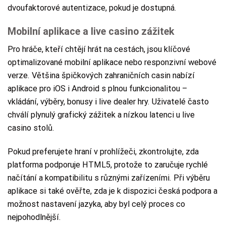
dvoufaktorové autentizace, pokud je dostupná.
Mobilní aplikace a live casino zážitek
Pro hráče, kteří chtějí hrát na cestách, jsou klíčové
optimalizované mobilní aplikace nebo responzivní webové
verze. Většina špičkových zahraničních casin nabízí
aplikace pro iOS i Android s plnou funkcionalitou –
vkládání, výběry, bonusy i live dealer hry. Uživatelé často
chválí plynulý grafický zážitek a nízkou latenci u live
casino stolů.
Pokud preferujete hraní v prohlížeči, zkontrolujte, zda
platforma podporuje HTML5, protože to zaručuje rychlé
načítání a kompatibilitu s různými zařízeními. Při výběru
aplikace si také ověřte, zda je k dispozici česká podpora a
možnost nastavení jazyka, aby byl celý proces co
nejpohodlnější.