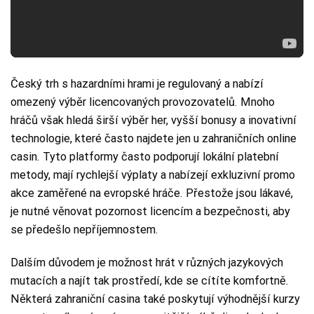
Český trh s hazardními hrami je regulovaný a nabízí
omezený výběr licencovaných provozovatelů. Mnoho
hráčů však hledá širší výběr her, vyšší bonusy a inovativní
technologie, které často najdete jen u zahraničních online
casin. Tyto platformy často podporují lokální platební
metody, mají rychlejší výplaty a nabízejí exkluzivní promo
akce zaměřené na evropské hráče. Přestože jsou lákavé,
je nutné věnovat pozornost licencím a bezpečnosti, aby
se předešlo nepříjemnostem.
Dalším důvodem je možnost hrát v různých jazykových
mutacích a najít tak prostředí, kde se cítíte komfortně.
Některá zahraniční casina také poskytují výhodnější kurzy