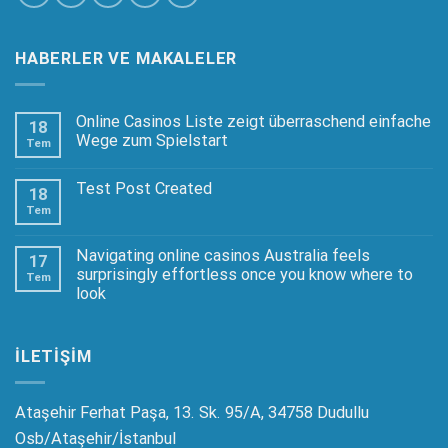
HABERLER VE MAKALELER
Online Casinos Liste zeigt überraschend einfache
18
Wege zum Spielstart
Tem
Test Post Created
18
Tem
Navigating online casinos Australia feels
17
surprisingly effortless once you know where to
Tem
look
ILETIŞIM
Ataşehir Ferhat Paşa, 13. Sk. 95/A, 34758 Dudullu
Osb/Ataşehir/İstanbul