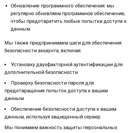
Обновление программного обеспечения: мы
регулярно обновляем программное обеспечение,
чтобы предотвратить любые попытки доступа к
данным.
Мы также предпринимаем шаги для обеспечения
безопасности аккаунта, включая:
Установку двухфакторной аутентификации для
дополнительной безопасности.
Проверку безопасности пароля для
предотвращения попыток доступа к вашим
данным.
Обеспечение безопасности доступа к вашим
данным, используя защищенный сервер.
Мы понимаем важность защиты персональных