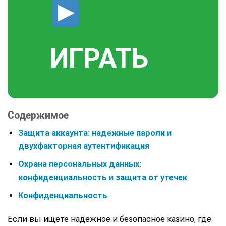
ИГРАТЬ
Содержимое
Защита аккаунта: надежные пароли и
двухфакторная аутентификация
Охрана персональных данных:
конфиденциальность и защита от утечек
Конфиденциальность
Если вы ищете надежное и безопасное казино, где