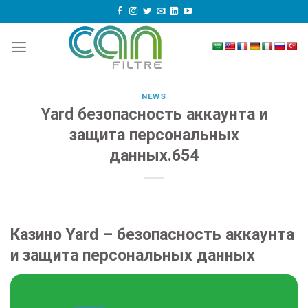
Skip
to
content
NEWS
Yard безопасность аккаунта и
защита персональных
данных.654
Казино Yard – безопасность аккаунта
и защита персональных данных