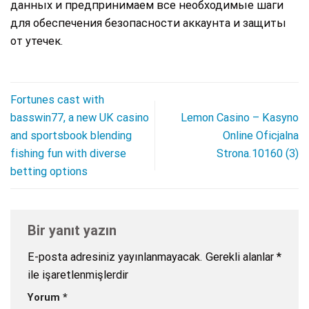
данных и предпринимаем все необходимые шаги
для обеспечения безопасности аккаунта и защиты
от утечек.
Fortunes cast with
basswin77, a new UK casino
Lemon Casino – Kasyno
and sportsbook blending
Online Oficjalna
fishing fun with diverse
Strona.10160 (3)
betting options
Bir yanıt yazın
E-posta adresiniz yayınlanmayacak.
Gerekli alanlar
*
ile işaretlenmişlerdir
Yorum
*