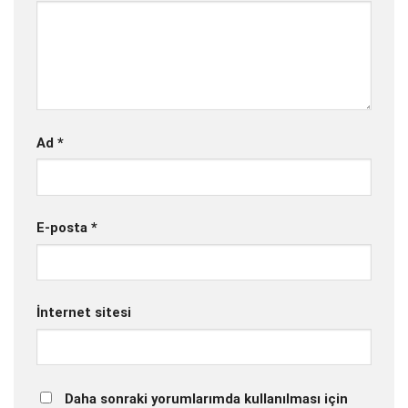
Ad
*
E-posta
*
İnternet sitesi
Daha sonraki yorumlarımda kullanılması için