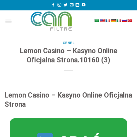
Skip
to
content
GENEL
Lemon Casino – Kasyno Online
Oficjalna Strona.10160 (3)
Lemon Casino – Kasyno Online Oficjalna
Strona