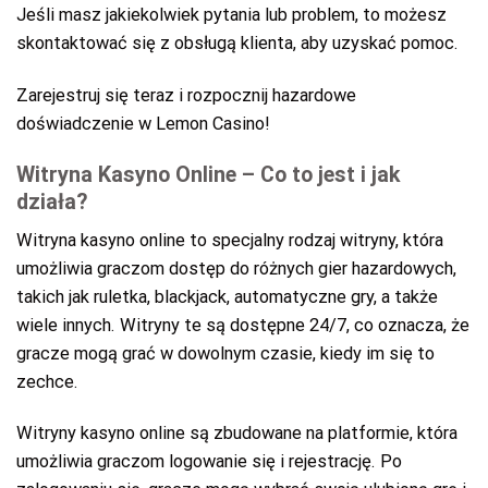
Jeśli masz jakiekolwiek pytania lub problem, to możesz
skontaktować się z obsługą klienta, aby uzyskać pomoc.
Zarejestruj się teraz i rozpocznij hazardowe
doświadczenie w Lemon Casino!
Witryna Kasyno Online – Co to jest i jak
działa?
Witryna kasyno online to specjalny rodzaj witryny, która
umożliwia graczom dostęp do różnych gier hazardowych,
takich jak ruletka, blackjack, automatyczne gry, a także
wiele innych. Witryny te są dostępne 24/7, co oznacza, że
gracze mogą grać w dowolnym czasie, kiedy im się to
zechce.
Witryny kasyno online są zbudowane na platformie, która
umożliwia graczom logowanie się i rejestrację. Po