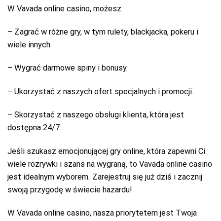
W Vavada online casino, możesz:
– Zagrać w różne gry, w tym rulety, blackjacka, pokeru i
wiele innych.
– Wygrać darmowe spiny i bonusy.
– Ukorzystać z naszych ofert specjalnych i promocji.
– Skorzystać z naszego obsługi klienta, która jest
dostępna 24/7.
Jeśli szukasz emocjonującej gry online, która zapewni Ci
wiele rozrywki i szans na wygraną, to Vavada online casino
jest idealnym wyborem. Zarejestruj się już dziś i zacznij
swoją przygodę w świecie hazardu!
W Vavada online casino, nasza priorytetem jest Twoja