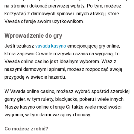
na stronie i dokonać pierwszej wpłaty. Po tym, możesz
korzystać z darmowych spinów i innych atrakcji, które
Vavada oferuje swoim użytkownikom.
Wprowadzenie do gry
Jeśli szukasz
vavada kasyno
emocjonującej gry online,
która zapewni Ci wiele rozrywki i szans na wygraną, to
Vavada online casino jest idealnym wyborem. Wraz z
naszymi darmowymi spinami, możesz rozpocząć swoją
przygodę w świecie hazardu.
W Vavada online casino, możesz wybrać spośród szerokiej
gamy gier, w tym rulety, blackjacka, pokeru i wiele innych.
Nasze kasyno online oferuje Ci także wiele możliwości
wygrania, w tym darmowe spiny i bonusy.
Co możesz zrobić?