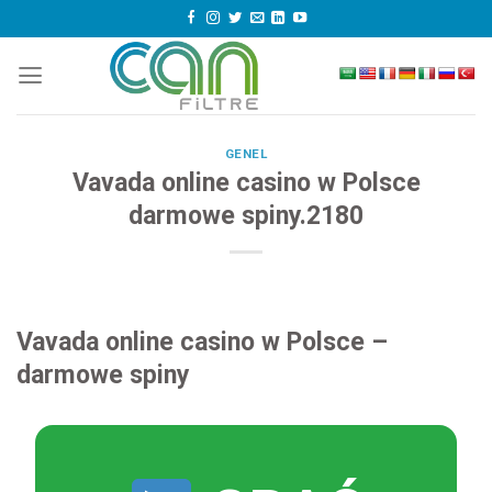
Skip
to
content
GENEL
Vavada online casino w Polsce
darmowe spiny.2180
Vavada online casino w Polsce –
darmowe spiny