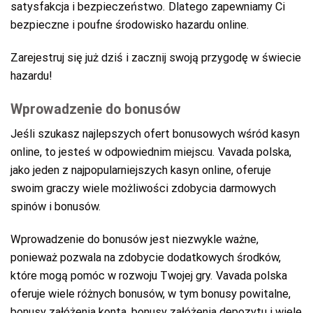
satysfakcja i bezpieczeństwo. Dlatego zapewniamy Ci
bezpieczne i poufne środowisko hazardu online.
Zarejestruj się już dziś i zacznij swoją przygodę w świecie
hazardu!
Wprowadzenie do bonusów
Jeśli szukasz najlepszych ofert bonusowych wśród kasyn
online, to jesteś w odpowiednim miejscu. Vavada polska,
jako jeden z najpopularniejszych kasyn online, oferuje
swoim graczy wiele możliwości zdobycia darmowych
spinów i bonusów.
Wprowadzenie do bonusów jest niezwykle ważne,
ponieważ pozwala na zdobycie dodatkowych środków,
które mogą pomóc w rozwoju Twojej gry. Vavada polska
oferuje wiele różnych bonusów, w tym bonusy powitalne,
bonusy załóżenia konta, bonusy załóżenia depozytu i wiele