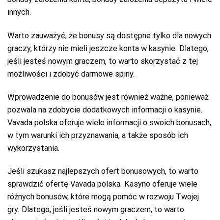
innych.
Warto zauważyć, że bonusy są dostępne tylko dla nowych
graczy, którzy nie mieli jeszcze konta w kasynie. Dlatego,
jeśli jesteś nowym graczem, to warto skorzystać z tej
możliwości i zdobyć darmowe spiny.
Wprowadzenie do bonusów jest również ważne, ponieważ
pozwala na zdobycie dodatkowych informacji o kasynie.
Vavada polska oferuje wiele informacji o swoich bonusach,
w tym warunki ich przyznawania, a także sposób ich
wykorzystania.
Jeśli szukasz najlepszych ofert bonusowych, to warto
sprawdzić ofertę Vavada polska. Kasyno oferuje wiele
różnych bonusów, które mogą pomóc w rozwoju Twojej
gry. Dlatego, jeśli jesteś nowym graczem, to warto