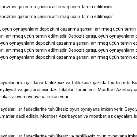
epozitini qazanma şansını artırmaq üçün təmin edilmişdir.
epozitini qazanma şansını artırmaq üçün təmin edilmişdir.
 oyun oynayanların depozitini qazanma şansını artırmaq üçün təmin ed
nı artırmaq üçün təmin edilmişdir. Depozit qatışı, oyun oynayanların
 oyun oynayanların depozitini qazanma şansını artırmaq üçün təmin edi
nı artırmaq üçün təmin edilmişdir. Depozit qatışı, oyun oynayanların
 oyun oynayanların depozitini qazanma şansını artırmaq üçün təmin edi
larını və şərtlərini təhlükəsiz və təhlükəsiz şəkildə təqdim edir. B
ydiyyat və giriş prosesindəki tələbləri təmin edir. Mostbet Azerbayc
əhlükəsiz oyun oynayana imkan verir.
aları, istifadəçilərinə təhlükəsiz oyun oynayana imkan verir. Qeydiyy
lumatlar daxil edilsin. Mostbet Azerbaycan və mostbet az qaydaları, is
ları, istifadəçilərinə təhlükəsiz və təhlükəsiz oyun oynayana imkan v