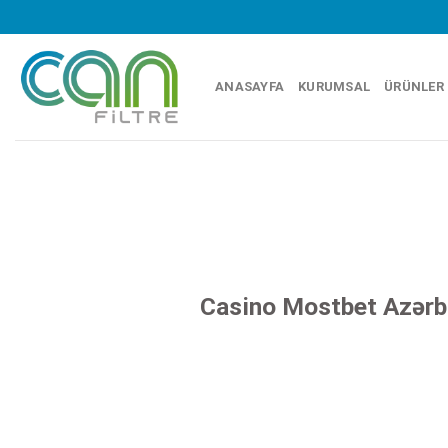
Skip
to
content
ANASAYFA
KURUMSAL
ÜRÜNLER
Casino Mostbet Azər