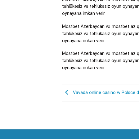
təhlükəsiz və təhlükəsiz oyun oynayan
oynayana imkan verir.
Mostbet Azerbaycan və mostbet az qayda
təhlükəsiz və təhlükəsiz oyun oynayan
oynayana imkan verir.
Mostbet Azerbaycan və mostbet az qayda
təhlükəsiz və təhlükəsiz oyun oynayan
oynayana imkan verir.
Vavada online casino w Polsce 