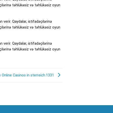
ilərinə təhlükəsiz və təhlükəsiz oyun
erir. Qaydalar, istifadəçilərinə
ilərinə təhlükəsiz və təhlükəsiz oyun
erir. Qaydalar, istifadəçilərinə
ilərinə təhlükəsiz və təhlükəsiz oyun
e Online Casinos in sterreich.1331