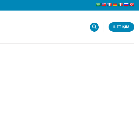
İLETIŞIM