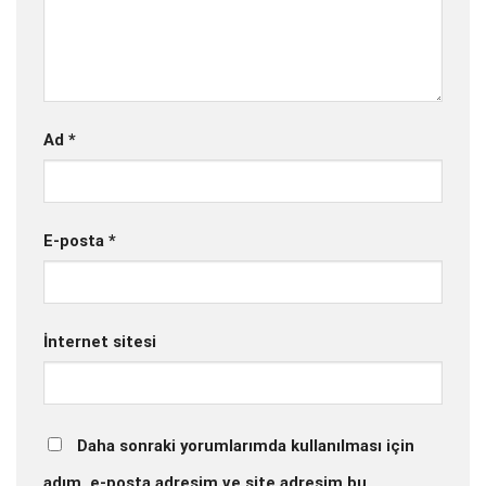
Ad
*
E-posta
*
İnternet sitesi
Daha sonraki yorumlarımda kullanılması için
adım, e-posta adresim ve site adresim bu