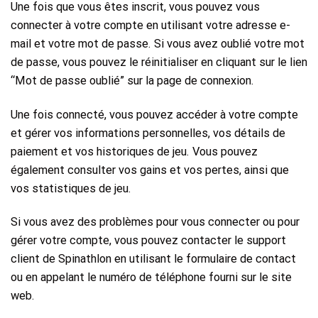
Une fois que vous êtes inscrit, vous pouvez vous
connecter à votre compte en utilisant votre adresse e-
mail et votre mot de passe. Si vous avez oublié votre mot
de passe, vous pouvez le réinitialiser en cliquant sur le lien
“Mot de passe oublié” sur la page de connexion.
Une fois connecté, vous pouvez accéder à votre compte
et gérer vos informations personnelles, vos détails de
paiement et vos historiques de jeu. Vous pouvez
également consulter vos gains et vos pertes, ainsi que
vos statistiques de jeu.
Si vous avez des problèmes pour vous connecter ou pour
gérer votre compte, vous pouvez contacter le support
client de Spinathlon en utilisant le formulaire de contact
ou en appelant le numéro de téléphone fourni sur le site
web.