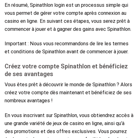
En résumé, Spinathlon login est un processus simple qui
vous permet de gérer votre compte après connexion au
casino en ligne. En suivant ces étapes, vous serez prêt à
commencer à jouer et à gagner des gains avec Spinathlon.
Important : Nous vous recommandons de lire les termes
et conditions de Spinathlon avant de commencer à jouer.
Créez votre compte Spinathlon et bénéficiez
de ses avantages
Vous êtes prêt à découvrir le monde de Spinathlon ? Alors
créez votre compte dès maintenant et bénéficiez de ses
nombreux avantages !
En vous inscrivant sur Spinathlon, vous obtiendrez accès à
une grande variété de jeux de casino en ligne, ainsi qu’à
des promotions et des offres exclusives. Vous pourrez