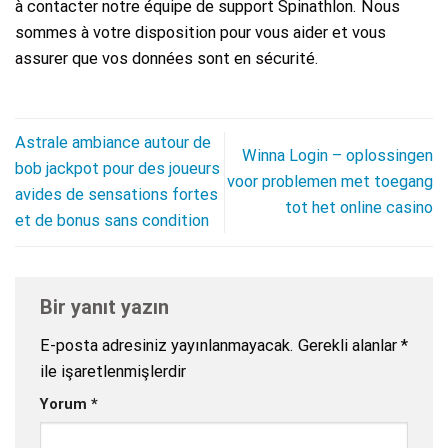
à contacter notre équipe de support Spinathlon. Nous
sommes à votre disposition pour vous aider et vous
assurer que vos données sont en sécurité.
Astrale ambiance autour de
Winna Login – oplossingen
bob jackpot pour des joueurs
voor problemen met toegang
avides de sensations fortes
tot het online casino
et de bonus sans condition
Bir yanıt yazın
E-posta adresiniz yayınlanmayacak.
Gerekli alanlar
*
ile işaretlenmişlerdir
Yorum
*