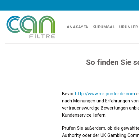
Skip
to
content
ANASAYFA
KURUMSAL
ÜRÜNLER
So finden Sie s
Bevor
http://www.mr-punter.de.com
ei
nach Meinungen und Erfahrungen von 
vertrauenswürdige Bewertungen anbie
Kundenservice liefern.
Prüfen Sie außerdem, ob die gewählte
Authority oder der UK Gambling Commi