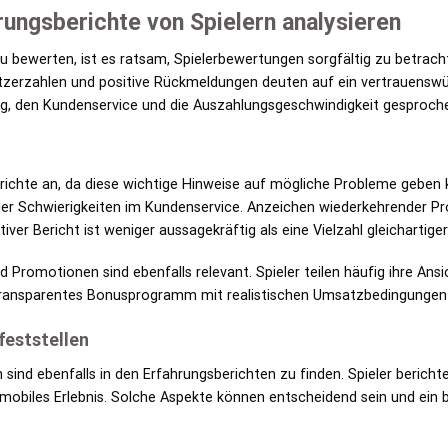
ungsberichte von Spielern analysieren
u bewerten, ist es ratsam, Spielerbewertungen sorgfältig zu betrach
zerzahlen und positive Rückmeldungen deuten auf ein vertrauenswür
ng, den Kundenservice und die Auszahlungsgeschwindigkeit gesproch
richte an, da diese wichtige Hinweise auf mögliche Probleme geben 
r Schwierigkeiten im Kundenservice. Anzeichen wiederkehrender Pro
ver Bericht ist weniger aussagekräftig als eine Vielzahl gleichartige
romotionen sind ebenfalls relevant. Spieler teilen häufig ihre Ans
n transparentes Bonusprogramm mit realistischen Umsatzbedingungen i
eststellen
nd ebenfalls in den Erfahrungsberichten zu finden. Spieler berichten
obiles Erlebnis. Solche Aspekte können entscheidend sein und ein 