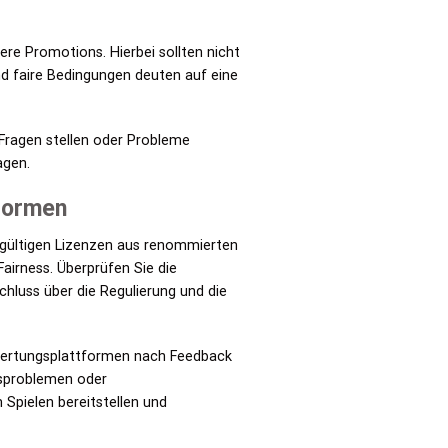
re Promotions. Hierbei sollten nicht
d faire Bedingungen deuten auf eine
 Fragen stellen oder Probleme
agen.
tformen
t gültigen Lizenzen aus renommierten
airness. Überprüfen Sie die
hluss über die Regulierung und die
ewertungsplattformen nach Feedback
itsproblemen oder
Spielen bereitstellen und