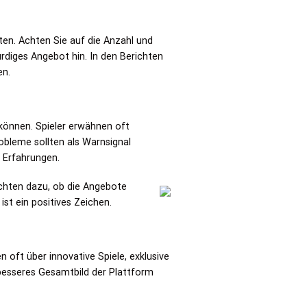
ten. Achten Sie auf die Anzahl und
diges Angebot hin. In den Berichten
en.
können. Spieler erwähnen oft
bleme sollten als Warnsignal
r Erfahrungen.
ichten dazu, ob die Angebote
st ein positives Zeichen.
 oft über innovative Spiele, exklusive
besseres Gesamtbild der Plattform