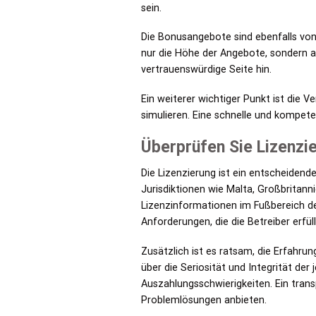
sein.
Die Bonusangebote sind ebenfalls von 
nur die Höhe der Angebote, sondern 
vertrauenswürdige Seite hin.
Ein weiterer wichtiger Punkt ist die 
simulieren. Eine schnelle und kompete
Überprüfen Sie Lizenzi
Die Lizenzierung ist ein entscheidend
Jurisdiktionen wie Malta, Großbritann
Lizenzinformationen im Fußbereich de
Anforderungen, die die Betreiber erfü
Zusätzlich ist es ratsam, die Erfahr
über die Seriosität und Integrität de
Auszahlungsschwierigkeiten. Ein tran
Problemlösungen anbieten.