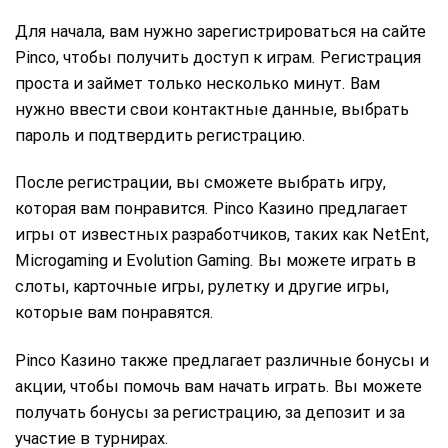
Для начала, вам нужно зарегистрироваться на сайте
Pinco, чтобы получить доступ к играм. Регистрация
проста и займет только несколько минут. Вам
нужно ввести свои контактные данные, выбрать
пароль и подтвердить регистрацию.
После регистрации, вы сможете выбрать игру,
которая вам понравится. Pinco Казино предлагает
игры от известных разработчиков, таких как NetEnt,
Microgaming и Evolution Gaming. Вы можете играть в
слоты, карточные игры, рулетку и другие игры,
которые вам понравятся.
Pinco Казино также предлагает различные бонусы и
акции, чтобы помочь вам начать играть. Вы можете
получать бонусы за регистрацию, за депозит и за
участие в турнирах.