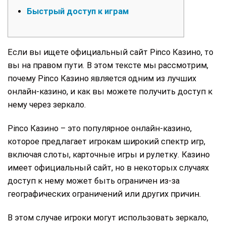
Быстрый доступ к играм
Если вы ищете официальный сайт Pinco Казино, то
вы на правом пути. В этом тексте мы рассмотрим,
почему Pinco Казино является одним из лучших
онлайн-казино, и как вы можете получить доступ к
нему через зеркало.
Pinco Казино – это популярное онлайн-казино,
которое предлагает игрокам широкий спектр игр,
включая слоты, карточные игры и рулетку. Казино
имеет официальный сайт, но в некоторых случаях
доступ к нему может быть ограничен из-за
географических ограничений или других причин.
В этом случае игроки могут использовать зеркало,