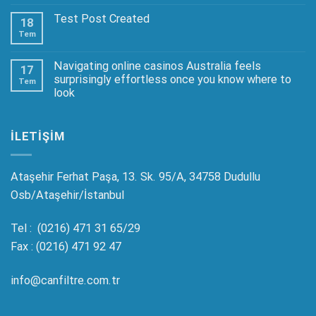
Test Post Created
18
Tem
Navigating online casinos Australia feels
17
surprisingly effortless once you know where to
Tem
look
ILETIŞIM
Ataşehir Ferhat Paşa, 13. Sk. 95/A, 34758 Dudullu
Osb/Ataşehir/İstanbul
Tel : (0216) 471 31 65/29
Fax : (0216) 471 92 47
info@canfiltre.com.tr