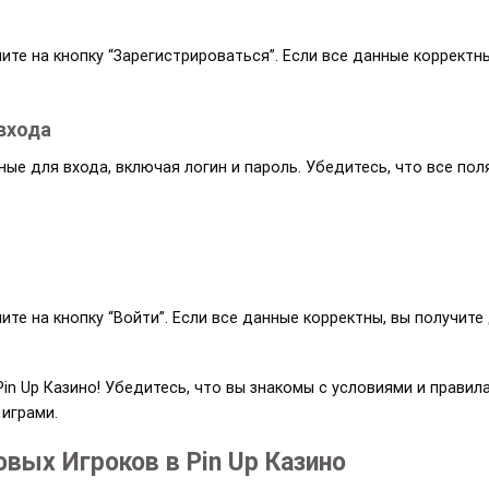
ите на кнопку “Зарегистрироваться”. Если все данные корректн
входа
ные для входа, включая логин и пароль. Убедитесь, что все пол
ите на кнопку “Войти”. Если все данные корректны, вы получите 
Pin Up Казино! Убедитесь, что вы знакомы с условиями и правил
играми.
вых Игроков в Pin Up Казино