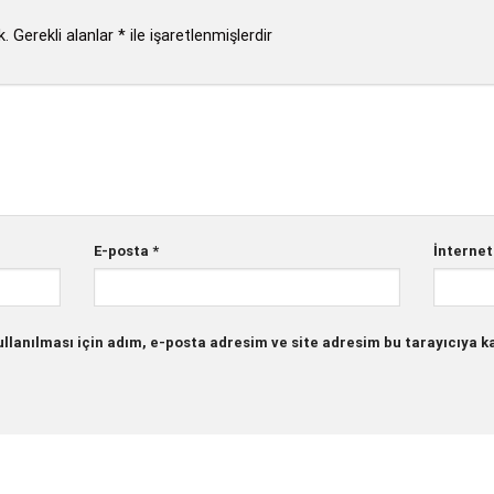
k.
Gerekli alanlar
*
ile işaretlenmişlerdir
E-posta
*
İnternet
lanılması için adım, e-posta adresim ve site adresim bu tarayıcıya ka