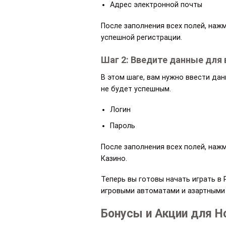
Адрес электронной почты
После заполнения всех полей, нажм
успешной регистрации.
Шаг 2: Введите данные для 
В этом шаге, вам нужно ввести дан
не будет успешным.
Логин
Пароль
После заполнения всех полей, нажм
Казино.
Теперь вы готовы начать играть в 
игровыми автоматами и азартными 
Бонусы и Акции для Но