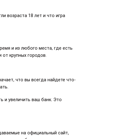
ли возраста 18 лет и что игра
ремя и из любого места, где есть
и от крупных городов.
начает, что вы всегда найдете что-
ать.
ть и увеличить ваш банк. Это
едаваемые на официальный сайт,