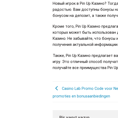
Новый игрок в Pin Up Казино? Тогда
радостью. Вам доступны бонусы на
бонусом на депозит, а также получ
Кроме того, Pin Up Казино предлаг
которых может быть использован д
Казино. Не забывайте, что бонусы 
получения актуальной информации
Также, Pin Up Казино предлагает 
игру. Это отличный способ получа
получайте все преимущества Pin Up
Casino Lab Promo Code voor Ned
promoties en bonusaanbiedingen
Bir yanıt yazın