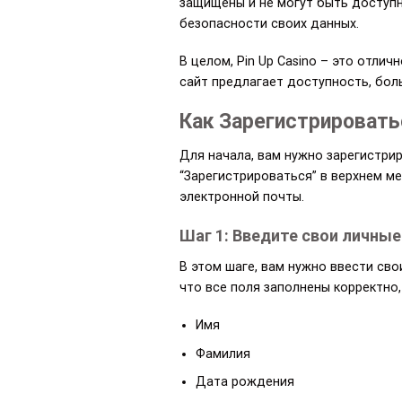
защищены и не могут быть доступн
безопасности своих данных.
В целом, Pin Up Casino – это отли
сайт предлагает доступность, бол
Как Зарегистрироватьс
Для начала, вам нужно зарегистрир
“Зарегистрироваться” в верхнем м
электронной почты.
Шаг 1: Введите свои личны
В этом шаге, вам нужно ввести св
что все поля заполнены корректно,
Имя
Фамилия
Дата рождения