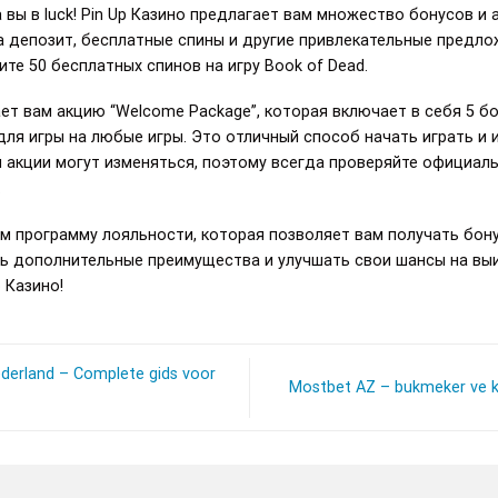
 вы в luck! Pin Up Казино предлагает вам множество бонусов и 
 депозит, бесплатные спины и другие привлекательные предлож
ите 50 бесплатных спинов на игру Book of Dead.
ает вам акцию “Welcome Package”, которая включает в себя 5 б
ля игры на любые игры. Это отличный способ начать играть и 
и акции могут изменяться, поэтому всегда проверяйте официаль
.
вам программу лояльности, которая позволяет вам получать бо
ть дополнительные преимущества и улучшать свои шансы на выи
 Казино!
erland – Complete gids voor
Mostbet AZ – bukmeker ve k