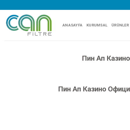
Skip
to
content
ANASAYFA
KURUMSAL
ÜRÜNLER
Пин Ап Казино
Пин Ап Казино Офици