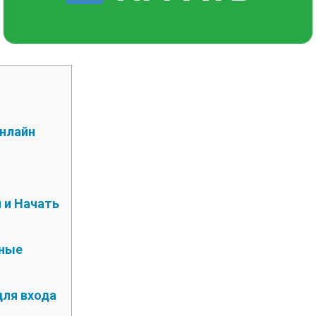
нлайн
 и Начать
чные
для входа