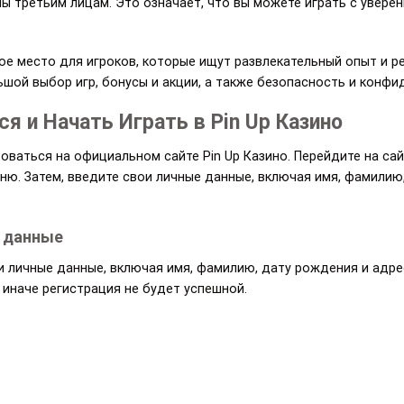
ы третьим лицам. Это означает, что вы можете играть с уверен
чное место для игроков, которые ищут развлекательный опыт и
ьшой выбор игр, бонусы и акции, а также безопасность и конфи
я и Начать Играть в Pin Up Казино
оваться на официальном сайте Pin Up Казино. Перейдите на сай
еню. Затем, введите свои личные данные, включая имя, фамилию
е данные
ои личные данные, включая имя, фамилию, дату рождения и адре
 иначе регистрация не будет успешной.