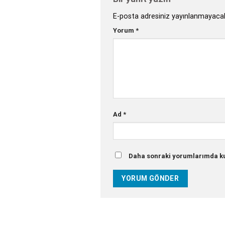
E-posta adresiniz yayınlanmayaca
Yorum
*
Ad
*
Daha sonraki yorumlarımda kul