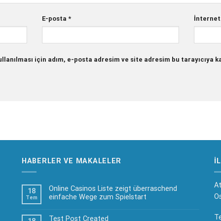
E-posta
*
İnternet
lanılması için adım, e-posta adresim ve site adresim bu tarayıcıya ka
HABERLER VE MAKALELER
I
At
Online Casinos Liste zeigt überraschend
18
Os
einfache Wege zum Spielstart
Tem
Te
Test Post Created