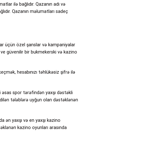
ar ilə bağlıdır. Qazanın adı və
ğlıdır. Qazanın məlumatları sadeç
ar üçün özel şanslar və kampaniyalar
ve güvenilir bir bukmekerski və kazino
çmək, hesabınızı təhlükəsiz şifrə ilə
 əsas spor tərəfindən yaxşı dəstəkli
edilən tələblərə uyğun olan dəstəklənən
da ən yaxşı və en yaxşı kazino
stəklənən kazino oyunları arasında