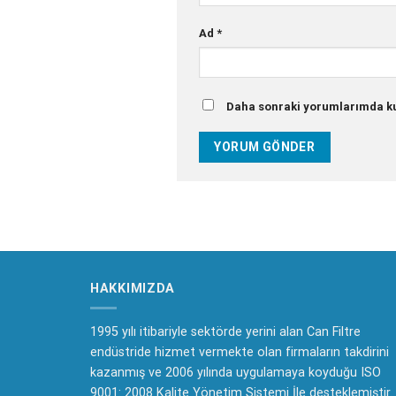
Ad
*
Daha sonraki yorumlarımda kul
HAKKIMIZDA
1995 yılı itibariyle sektörde yerini alan Can Filtre
endüstride hizmet vermekte olan firmaların takdirini
kazanmış ve 2006 yılında uygulamaya koyduğu ISO
9001: 2008 Kalite Yönetim Sistemi İle desteklemiştir.