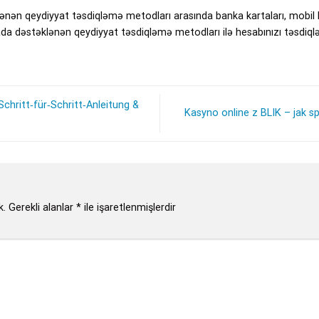
ən qeydiyyat təsdiqləmə metodları arasında banka kartaları, mobil b
da dəstəklənən qeydiyyat təsdiqləmə metodları ilə hesabınızı təsdiqləyə
chritt‑für‑Schritt‑Anleitung &
Kasyno online z BLIK – jak s
k.
Gerekli alanlar
*
ile işaretlenmişlerdir