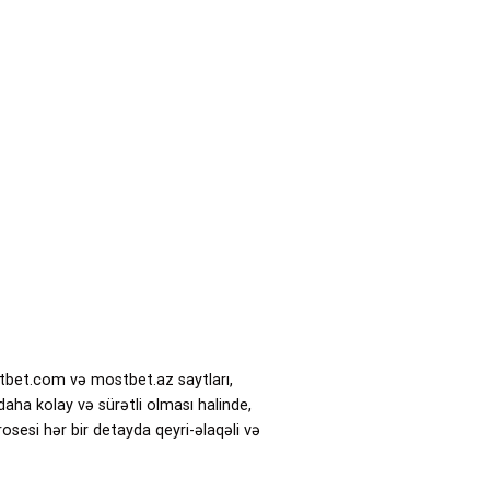
stbet.com və mostbet.az saytları,
daha kolay və sürətli olması halinde,
sesi hər bir detayda qeyri-əlaqəli və