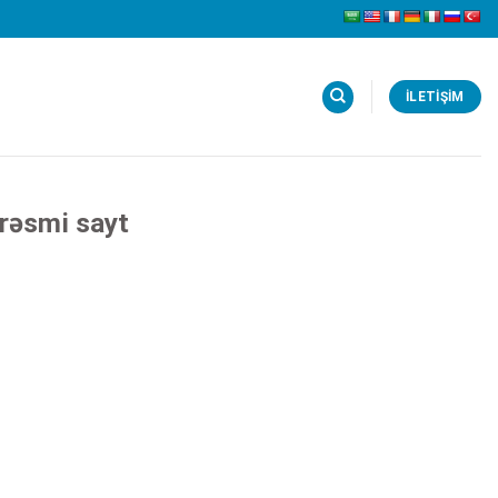
İLETIŞIM
rəsmi sayt