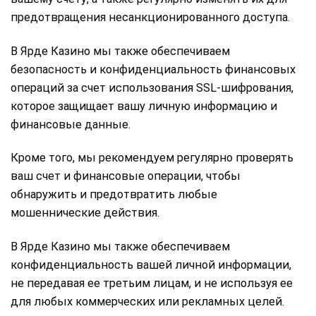
предотвращения несанкционированного доступа.
В Ярде Казино мы также обеспечиваем
безопасность и конфиденциальность финансовых
операций за счет использования SSL-шифрования,
которое защищает вашу личную информацию и
финансовые данные.
Кроме того, мы рекомендуем регулярно проверять
ваш счет и финансовые операции, чтобы
обнаружить и предотвратить любые
мошеннические действия.
В Ярде Казино мы также обеспечиваем
конфиденциальность вашей личной информации,
не передавая ее третьим лицам, и не используя ее
для любых коммерческих или рекламных целей.