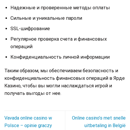
Надежные и проверенные методы оплаты
Сильные и уникальные пароли
SSL-шифрование
Регулярное проверка счета и финансовых
операций
Конфиденциальность личной информации
Таким образом, мы обеспечиваем безопасность и
конфиденциальность финансовых операций в Ярде
Казино, чтобы вы могли наслаждаться игрой и
получать выгоды от нее.
Vavada online casino w
Online casino’s met snelle
Polsce – opinie graczy
uitbetaling in België