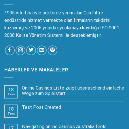
1995 yılı itibariyle sektörde yerini alan Can Filtre
endüstride hizmet vermekte olan firmaların takdirini
kazanmış ve 2006 yılında uygulamaya koyduğu ISO 9001:
2008 Kalite Yönetim Sistemi İle desteklemiştir.
HABERLER VE MAKALELER
Online Casinos Liste zeigt überraschend einfache
18
Wege zum Spielstart
Tem
Test Post Created
18
Tem
Navigating online casinos Australia feels
17