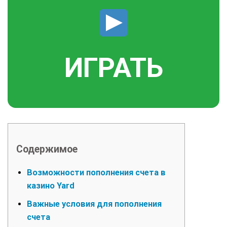
ИГРАТЬ
Содержимое
Возможности пополнения счета в
казино Yard
Важные условия для пополнения
счета