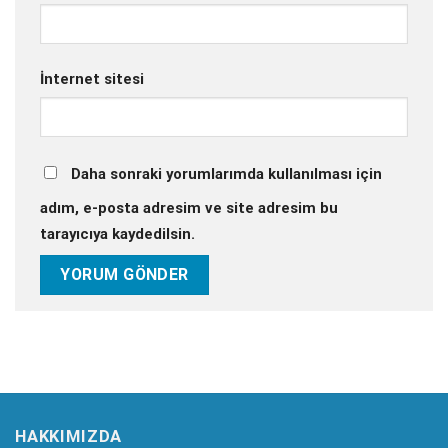
İnternet sitesi
Daha sonraki yorumlarımda kullanılması için
adım, e-posta adresim ve site adresim bu
tarayıcıya kaydedilsin.
HAKKIMIZDA