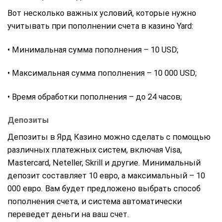
Вот несколько важных условий, которые нужно
учитывать при пополнении счета в казино Yard:
• Минимальная сумма пополнения – 10 USD;
• Максимальная сумма пополнения – 10 000 USD;
• Время обработки пополнения – до 24 часов;
Депозиты
Депозиты в Ярд Казино можно сделать с помощью
различных платежных систем, включая Visa,
Mastercard, Neteller, Skrill и другие. Минимальный
депозит составляет 10 евро, а максимальный – 10
000 евро. Вам будет предложено выбрать способ
пополнения счета, и система автоматически
переведет деньги на ваш счет.