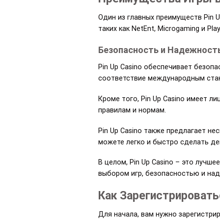
Один из главных преимуществ Pin U
таких как NetEnt, Microgaming и Pl
Безопасность и Надежност
Pin Up Casino обеспечивает безоп
соответствие международным стан
Кроме того, Pin Up Casino имеет л
правилам и нормам.
Pin Up Casino также предлагает неск
можете легко и быстро сделать деп
В целом, Pin Up Casino – это лучш
выбором игр, безопасностью и над
Как Зарегистрироватьс
Для начала, вам нужно зарегистрир