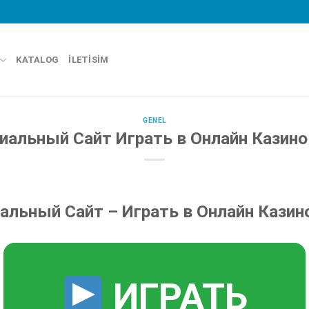
KATALOG
İLETISIM
GENEL
иальный Сайт Играть в Онлайн Казино 
альный Сайт – Играть в Онлайн Казино
ИГРАТЬ