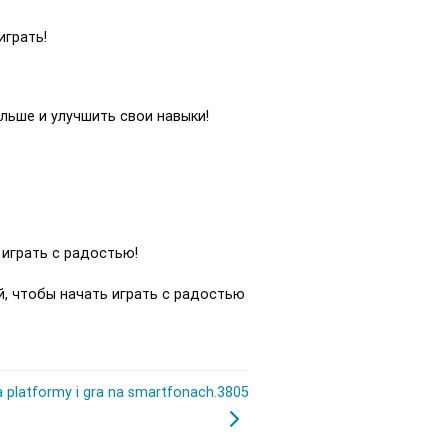
играть!
ольше и улучшить свои навыки!
 играть с радостью!
й, чтобы начать играть с радостью
a platformy i gra na smartfonach.3805