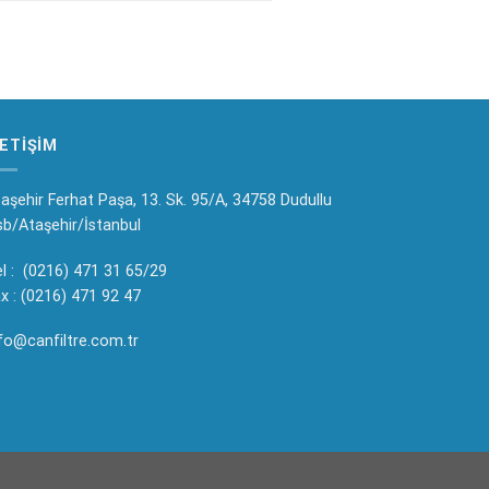
LETIŞIM
aşehir Ferhat Paşa, 13. Sk. 95/A, 34758 Dudullu
b/Ataşehir/İstanbul
l : (0216) 471 31 65/29
x : (0216) 471 92 47
fo@canfiltre.com.tr