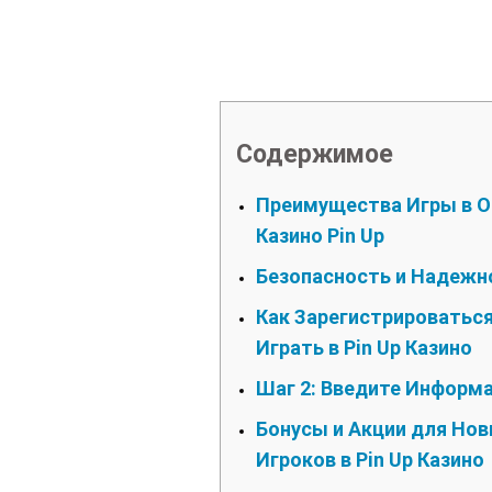
Содержимое
Преимущества Игры в О
Казино Pin Up
Безопасность и Надежн
Как Зарегистрироваться
Играть в Pin Up Казино
Шаг 2: Введите Информ
Бонусы и Акции для Но
Игроков в Pin Up Казино