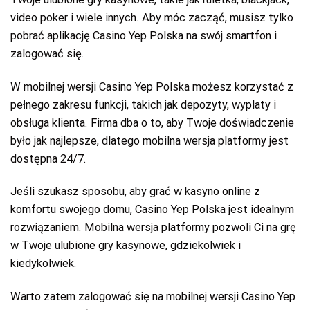
video poker i wiele innych. Aby móc zacząć, musisz tylko
pobrać aplikację Casino Yep Polska na swój smartfon i
zalogować się.
W mobilnej wersji Casino Yep Polska możesz korzystać z
pełnego zakresu funkcji, takich jak depozyty, wyplaty i
obsługa klienta. Firma dba o to, aby Twoje doświadczenie
było jak najlepsze, dlatego mobilna wersja platformy jest
dostępna 24/7.
Jeśli szukasz sposobu, aby grać w kasyno online z
komfortu swojego domu, Casino Yep Polska jest idealnym
rozwiązaniem. Mobilna wersja platformy pozwoli Ci na grę
w Twoje ulubione gry kasynowe, gdziekolwiek i
kiedykolwiek.
Warto zatem zalogować się na mobilnej wersji Casino Yep