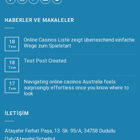
HABERLER VE MAKALELER
Online Casinos Liste zeigt überraschend einfache
18
Wege zum Spielstart
Tem
Test Post Created
18
Tem
Navigating online casinos Australia feels
17
surprisingly effortless once you know where to
Tem
look
ILETIŞIM
Ataşehir Ferhat Paşa, 13. Sk. 95/A, 34758 Dudullu
Osb/Ataşehir/İstanbul