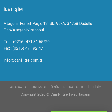
ILETIŞIM
Ataşehir Ferhat Paşa, 13. Sk. 95/A, 34758 Dudullu
Osb/Ataşehir/İstanbul
Tel : (0216) 471 31 65/29
Fax : (0216) 471 92 47
info@canfiltre.com.tr
ANASAYFA
KURUMSAL
ÜRÜNLER
KATALOG
İLETISIM
Copyright 2026 ©
Can Filtre
|
web tasarım