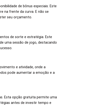
onibilidade de bônus especiais. Este
re na frente da curva. E não se
meter seu orçamento.
ntos de sorte e estratégia. Este
 de uma sessão de jogo, destacando
sucesso.
ovimento e atividade, onde a
ríodos pode aumentar a emoção e a
as. Esta opção gratuita permite uma
tégias antes de investir tempo e