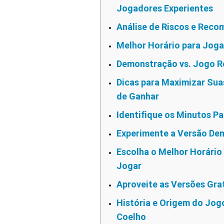
Jogadores Experientes
Análise de Riscos e Rec
Melhor Horário para Joga
Demonstração vs. Jogo R
Dicas para Maximizar Su
de Ganhar
Identifique os Minutos P
Experimente a Versão De
Escolha o Melhor Horário
Jogar
Aproveite as Versões Gra
História e Origem do Jog
Coelho