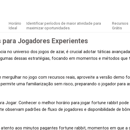
Horário
Identificar períodos de maior atividade para
Recursos
Ideal
maximizar oportunidades.
Grátis
 para Jogadores Experientes
cia no universo dos jogos de azar, é crucial adotar táticas avanç
algumas dessas estratégias, focando em momentos e métodos que 
mergulhar no jogo com recursos reais, aproveite a versão demo fo
 permite uma familiarização sem risco, preparando o jogador para a
 Jogar: Conhecer o melhor horário para jogar fortune rabbit pode se
e observam padrões de fluxo de jogadores e disponibilidade de bô
 atento aos minutos pagantes fortune rabbit, momentos em que a so