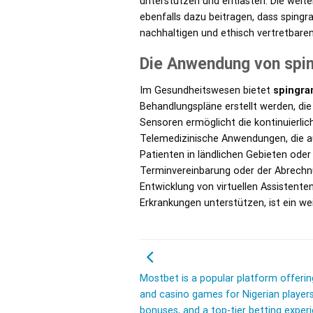
unterstützen und entlasten. Die weit
ebenfalls dazu beitragen, dass spingr
nachhaltigen und ethisch vertretbare
Die Anwendung von spi
Im Gesundheitswesen bietet
spingra
Behandlungspläne erstellt werden, die
Sensoren ermöglicht die kontinuierli
Telemedizinische Anwendungen, die au
Patienten in ländlichen Gebieten oder
Terminvereinbarung oder der Abrechnun
Entwicklung von virtuellen Assistent
Erkrankungen unterstützen, ist ein w
Mostbet is a popular platform offerin
and casino games for Nigerian players
bonuses, and a top-tier betting exper