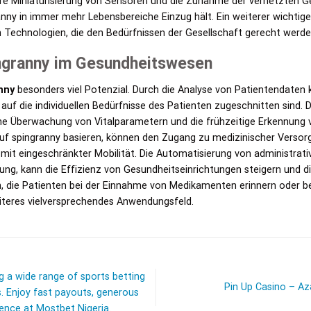
ere Miniaturisierung von Sensoren und die Zunahme der vernetzten Ge
anny in immer mehr Lebensbereiche Einzug hält. Ein weiterer wichtige
n Technologien, die den Bedürfnissen der Gesellschaft gerecht werde
ngranny im Gesundheitswesen
nny
besonders viel Potenzial. Durch die Analyse von Patientendaten k
 auf die individuellen Bedürfnisse des Patienten zugeschnitten sind
che Überwachung von Vitalparametern und die frühzeitige Erkennung 
f spingranny basieren, können den Zugang zu medizinischer Versorg
 mit eingeschränkter Mobilität. Die Automatisierung von administrati
g, kann die Effizienz von Gesundheitseinrichtungen steigern und die
en, die Patienten bei der Einnahme von Medikamenten erinnern oder b
eiteres vielversprechendes Anwendungsfeld.
g a wide range of sports betting
Pin Up Casino – A
. Enjoy fast payouts, generous
ience at
Mostbet Nigeria
.