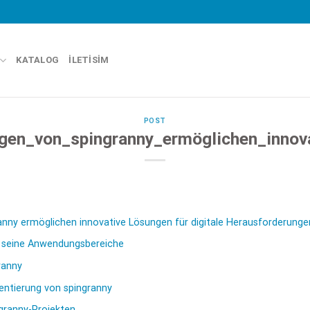
KATALOG
İLETISIM
POST
n_von_spingranny_ermöglichen_innova
ny ermöglichen innovative Lösungen für digitale Herausforderunge
d seine Anwendungsbereiche
ranny
entierung von spingranny
ngranny-Projekten