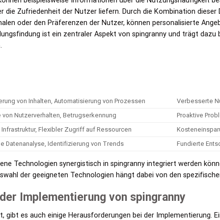
 können beispielsweise Informationen über die Nutzungshäufigkeit be
r die Zufriedenheit der Nutzer liefern. Durch die Kombination diese
len oder den Präferenzen der Nutzer, können personalisierte Angeb
ngsfindung ist ein zentraler Aspekt von spingranny und trägt dazu b
.
erung von Inhalten, Automatisierung von Prozessen
Verbesserte Nu
 von Nutzerverhalten, Betrugserkennung
Proaktive Prob
 Infrastruktur, Flexibler Zugriff auf Ressourcen
Kosteneinspar
 Datenanalyse, Identifizierung von Trends
Fundierte Ent
edene Technologien synergistisch in spingranny integriert werden kön
swahl der geeigneten Technologien hängt dabei von den spezifische
der Implementierung von spingranny
et, gibt es auch einige Herausforderungen bei der Implementierung. 