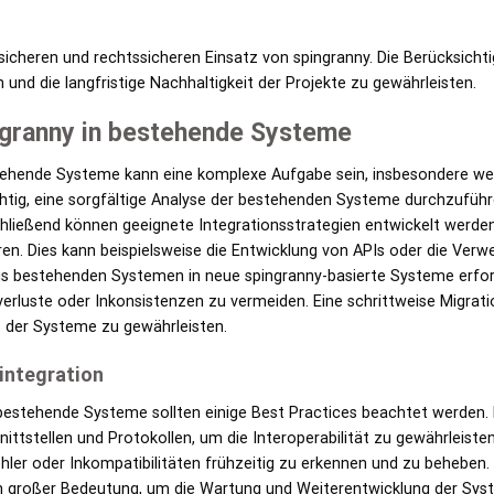
 sicheren und rechtssicheren Einsatz von spingranny. Die Berücksicht
und die langfristige Nachhaltigkeit der Projekte zu gewährleisten.
ingranny in bestehende Systeme
stehende Systeme kann eine komplexe Aufgabe sein, insbesondere we
chtig, eine sorgfältige Analyse der bestehenden Systeme durchzuführ
chließend können geeignete Integrationsstrategien entwickelt werden
ren. Dies kann beispielsweise die Entwicklung von APIs oder die Ve
s bestehenden Systemen in neue spingranny-basierte Systeme erforde
rluste oder Inkonsistenzen zu vermeiden. Eine schrittweise Migratio
ät der Systeme zu gewährleisten.
integration
 bestehende Systeme sollten einige Best Practices beachtet werden. 
tstellen und Protokollen, um die Interoperabilität zu gewährleisten.
er oder Inkompatibilitäten frühzeitig zu erkennen und zu beheben.
on großer Bedeutung, um die Wartung und Weiterentwicklung der Syst