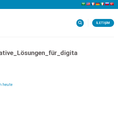
İLETIŞIM
tive_Lösungen_für_digita
n heute