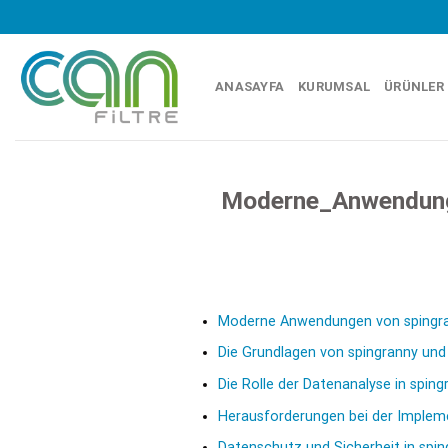
Skip
to
content
ANASAYFA
KURUMSAL
ÜRÜNLER
Moderne_Anwendunge
Moderne Anwendungen von spingran
Die Grundlagen von spingranny un
Die Rolle der Datenanalyse in sping
Herausforderungen bei der Implem
Datenschutz und Sicherheit in spi