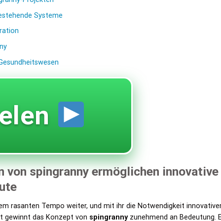
 bestehende Systeme
ration
nny
 Gesundheitswesen
elen
on spingranny ermöglichen innovative 
ute
einem rasanten Tempo weiter, und mit ihr die Notwendigkeit innovativ
xt gewinnt das Konzept von
spingranny
zunehmend an Bedeutung. Es