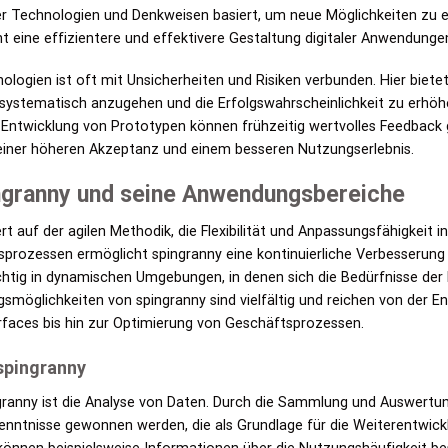
er Technologien und Denkweisen basiert, um neue Möglichkeiten zu 
ht eine effizientere und effektivere Gestaltung digitaler Anwendunge
logien ist oft mit Unsicherheiten und Risiken verbunden. Hier biete
systematisch anzugehen und die Erfolgswahrscheinlichkeit zu erhöhe
ve Entwicklung von Prototypen können frühzeitig wertvolles Feedba
iner höheren Akzeptanz und einem besseren Nutzungserlebnis.
ngranny und seine Anwendungsbereiche
t auf der agilen Methodik, die Flexibilität und Anpassungsfähigkeit i
ngsprozessen ermöglicht spingranny eine kontinuierliche Verbesseru
ichtig in dynamischen Umgebungen, in denen sich die Bedürfnisse d
smöglichkeiten von spingranny sind vielfältig und reichen von der
rfaces bis hin zur Optimierung von Geschäftsprozessen.
 spingranny
ngranny ist die Analyse von Daten. Durch die Sammlung und Auswertu
enntnisse gewonnen werden, die als Grundlage für die Weiterentwic