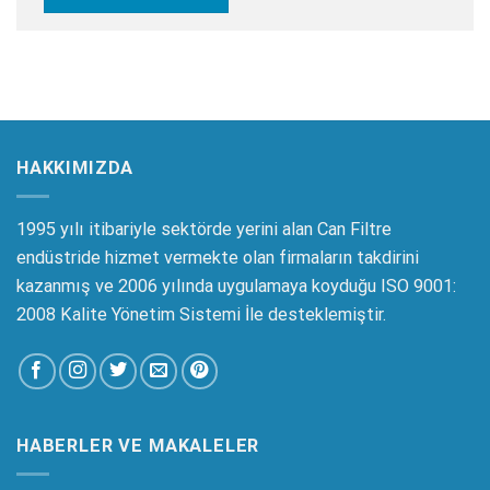
HAKKIMIZDA
1995 yılı itibariyle sektörde yerini alan Can Filtre
endüstride hizmet vermekte olan firmaların takdirini
kazanmış ve 2006 yılında uygulamaya koyduğu ISO 9001:
2008 Kalite Yönetim Sistemi İle desteklemiştir.
HABERLER VE MAKALELER