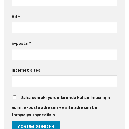
Ad
*
E-posta
*
İnternet sitesi
Daha sonraki yorumlarımda kullanılması için
adım, e-posta adresim ve site adresim bu
tarayıcıya kaydedilsin.