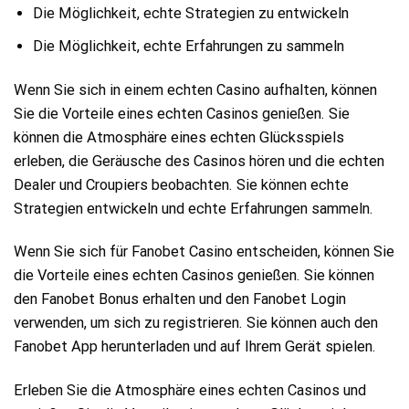
Die Möglichkeit, echte Strategien zu entwickeln
Die Möglichkeit, echte Erfahrungen zu sammeln
Wenn Sie sich in einem echten Casino aufhalten, können
Sie die Vorteile eines echten Casinos genießen. Sie
können die Atmosphäre eines echten Glücksspiels
erleben, die Geräusche des Casinos hören und die echten
Dealer und Croupiers beobachten. Sie können echte
Strategien entwickeln und echte Erfahrungen sammeln.
Wenn Sie sich für Fanobet Casino entscheiden, können Sie
die Vorteile eines echten Casinos genießen. Sie können
den Fanobet Bonus erhalten und den Fanobet Login
verwenden, um sich zu registrieren. Sie können auch den
Fanobet App herunterladen und auf Ihrem Gerät spielen.
Erleben Sie die Atmosphäre eines echten Casinos und