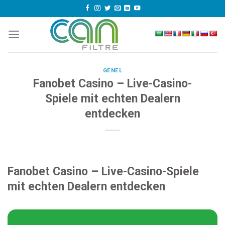
Skip
to
content
GENEL
Fanobet Casino – Live-Casino-
Spiele mit echten Dealern
entdecken
Fanobet Casino – Live-Casino-Spiele
mit echten Dealern entdecken