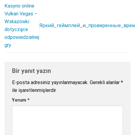
Kasyno online
Vulkan Vegas –
Wskazówki
Яркий_геймплей_и_проверенные_врем
dotyczące
odpowiedzialnej
gry
Bir yanıt yazın
E-posta adresiniz yayınlanmayacak.
Gerekli alanlar
*
ile işaretlenmişlerdir
Yorum
*