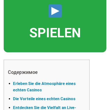
SPIELEN
Содержимое
Erleben Sie die Atmosphäre eines
echten Casinos
Die Vorteile eines echten Casinos
Entdecken Sie die Vielfalt an Live-