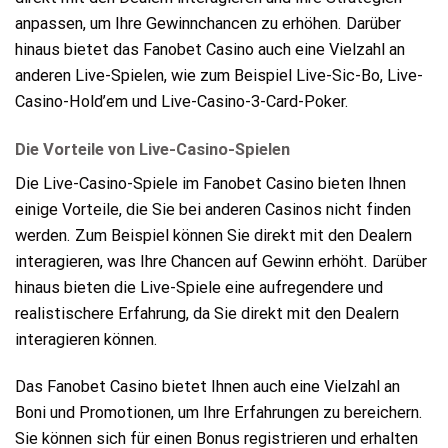
anpassen, um Ihre Gewinnchancen zu erhöhen. Darüber
hinaus bietet das Fanobet Casino auch eine Vielzahl an
anderen Live-Spielen, wie zum Beispiel Live-Sic-Bo, Live-
Casino-Hold’em und Live-Casino-3-Card-Poker.
Die Vorteile von Live-Casino-Spielen
Die Live-Casino-Spiele im Fanobet Casino bieten Ihnen
einige Vorteile, die Sie bei anderen Casinos nicht finden
werden. Zum Beispiel können Sie direkt mit den Dealern
interagieren, was Ihre Chancen auf Gewinn erhöht. Darüber
hinaus bieten die Live-Spiele eine aufregendere und
realistischere Erfahrung, da Sie direkt mit den Dealern
interagieren können.
Das Fanobet Casino bietet Ihnen auch eine Vielzahl an
Boni und Promotionen, um Ihre Erfahrungen zu bereichern.
Sie können sich für einen Bonus registrieren und erhalten