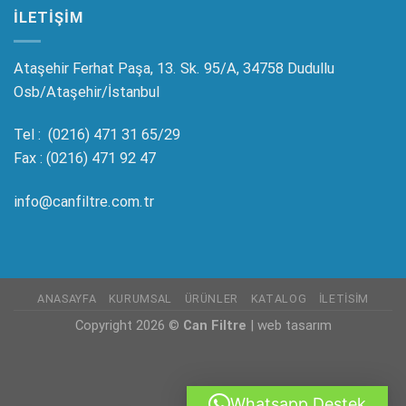
ILETIŞIM
Ataşehir Ferhat Paşa, 13. Sk. 95/A, 34758 Dudullu
Osb/Ataşehir/İstanbul
Tel : (0216) 471 31 65/29
Fax : (0216) 471 92 47
info@canfiltre.com.tr
ANASAYFA
KURUMSAL
ÜRÜNLER
KATALOG
İLETISIM
Copyright 2026 ©
Can Filtre
|
web tasarım
Whatsapp Destek