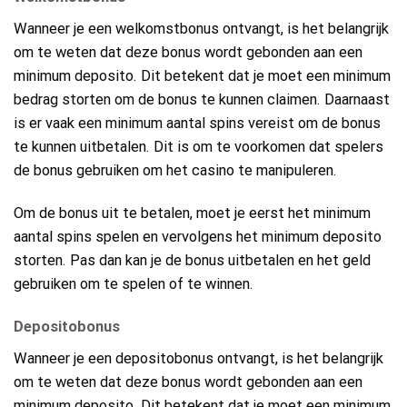
Wanneer je een welkomstbonus ontvangt, is het belangrijk
om te weten dat deze bonus wordt gebonden aan een
minimum deposito. Dit betekent dat je moet een minimum
bedrag storten om de bonus te kunnen claimen. Daarnaast
is er vaak een minimum aantal spins vereist om de bonus
te kunnen uitbetalen. Dit is om te voorkomen dat spelers
de bonus gebruiken om het casino te manipuleren.
Om de bonus uit te betalen, moet je eerst het minimum
aantal spins spelen en vervolgens het minimum deposito
storten. Pas dan kan je de bonus uitbetalen en het geld
gebruiken om te spelen of te winnen.
Depositobonus
Wanneer je een depositobonus ontvangt, is het belangrijk
om te weten dat deze bonus wordt gebonden aan een
minimum deposito. Dit betekent dat je moet een minimum