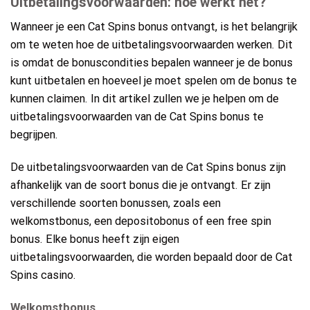
Uitbetalingsvoorwaarden: hoe werkt het?
Wanneer je een Cat Spins bonus ontvangt, is het belangrijk
om te weten hoe de uitbetalingsvoorwaarden werken. Dit
is omdat de bonuscondities bepalen wanneer je de bonus
kunt uitbetalen en hoeveel je moet spelen om de bonus te
kunnen claimen. In dit artikel zullen we je helpen om de
uitbetalingsvoorwaarden van de Cat Spins bonus te
begrijpen.
De uitbetalingsvoorwaarden van de Cat Spins bonus zijn
afhankelijk van de soort bonus die je ontvangt. Er zijn
verschillende soorten bonussen, zoals een
welkomstbonus, een depositobonus of een free spin
bonus. Elke bonus heeft zijn eigen
uitbetalingsvoorwaarden, die worden bepaald door de Cat
Spins casino.
Welkomstbonus