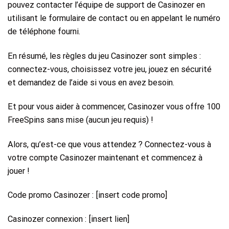
pouvez contacter l’équipe de support de Casinozer en
utilisant le formulaire de contact ou en appelant le numéro
de téléphone fourni.
En résumé, les règles du jeu Casinozer sont simples :
connectez-vous, choisissez votre jeu, jouez en sécurité
et demandez de l’aide si vous en avez besoin.
Et pour vous aider à commencer, Casinozer vous offre 100
FreeSpins sans mise (aucun jeu requis) !
Alors, qu’est-ce que vous attendez ? Connectez-vous à
votre compte Casinozer maintenant et commencez à
jouer !
Code promo Casinozer : [insert code promo]
Casinozer connexion : [insert lien]