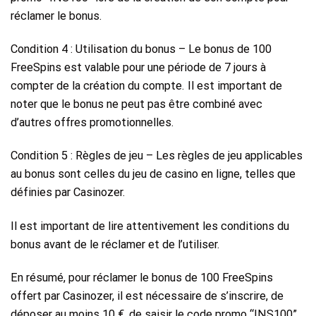
réclamer le bonus.
Condition 4 : Utilisation du bonus – Le bonus de 100
FreeSpins est valable pour une période de 7 jours à
compter de la création du compte. Il est important de
noter que le bonus ne peut pas être combiné avec
d’autres offres promotionnelles.
Condition 5 : Règles de jeu – Les règles de jeu applicables
au bonus sont celles du jeu de casino en ligne, telles que
définies par Casinozer.
Il est important de lire attentivement les conditions du
bonus avant de le réclamer et de l’utiliser.
En résumé, pour réclamer le bonus de 100 FreeSpins
offert par Casinozer, il est nécessaire de s’inscrire, de
déposer au moins 10 €, de saisir le code promo “INS100”,