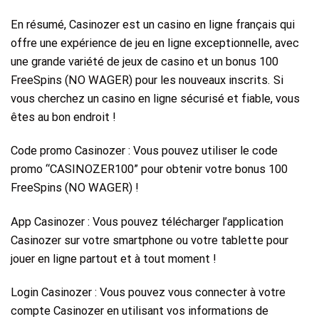
En résumé, Casinozer est un casino en ligne français qui
offre une expérience de jeu en ligne exceptionnelle, avec
une grande variété de jeux de casino et un bonus 100
FreeSpins (NO WAGER) pour les nouveaux inscrits. Si
vous cherchez un casino en ligne sécurisé et fiable, vous
êtes au bon endroit !
Code promo Casinozer : Vous pouvez utiliser le code
promo “CASINOZER100” pour obtenir votre bonus 100
FreeSpins (NO WAGER) !
App Casinozer : Vous pouvez télécharger l’application
Casinozer sur votre smartphone ou votre tablette pour
jouer en ligne partout et à tout moment !
Login Casinozer : Vous pouvez vous connecter à votre
compte Casinozer en utilisant vos informations de