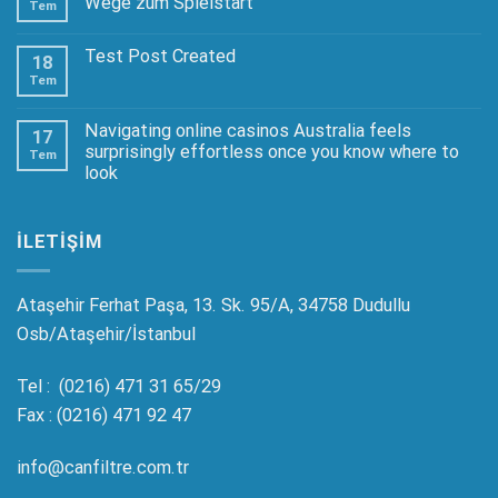
Wege zum Spielstart
Tem
Test Post Created
18
Tem
Navigating online casinos Australia feels
17
surprisingly effortless once you know where to
Tem
look
ILETIŞIM
Ataşehir Ferhat Paşa, 13. Sk. 95/A, 34758 Dudullu
Osb/Ataşehir/İstanbul
Tel : (0216) 471 31 65/29
Fax : (0216) 471 92 47
info@canfiltre.com.tr