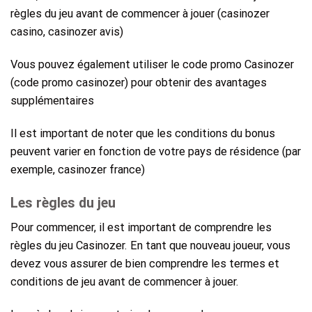
règles du jeu avant de commencer à jouer (casinozer
casino, casinozer avis)
Vous pouvez également utiliser le code promo Casinozer
(code promo casinozer) pour obtenir des avantages
supplémentaires
Il est important de noter que les conditions du bonus
peuvent varier en fonction de votre pays de résidence (par
exemple, casinozer france)
Les règles du jeu
Pour commencer, il est important de comprendre les
règles du jeu Casinozer. En tant que nouveau joueur, vous
devez vous assurer de bien comprendre les termes et
conditions de jeu avant de commencer à jouer.