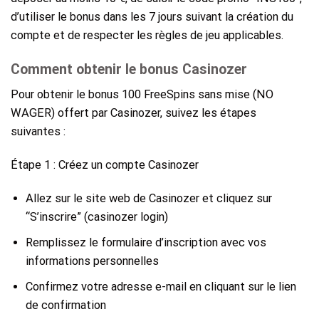
d’utiliser le bonus dans les 7 jours suivant la création du
compte et de respecter les règles de jeu applicables.
Comment obtenir le bonus Casinozer
Pour obtenir le bonus 100 FreeSpins sans mise (NO
WAGER) offert par Casinozer, suivez les étapes
suivantes :
Étape 1 : Créez un compte Casinozer
Allez sur le site web de Casinozer et cliquez sur
“S’inscrire” (casinozer login)
Remplissez le formulaire d’inscription avec vos
informations personnelles
Confirmez votre adresse e-mail en cliquant sur le lien
de confirmation