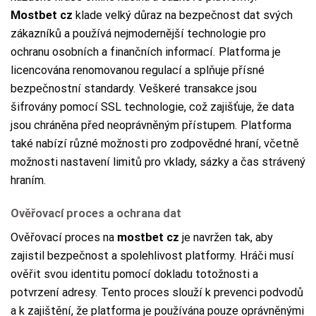
Mostbet cz
klade velký důraz na bezpečnost dat svých
zákazníků a používá nejmodernější technologie pro
ochranu osobních a finančních informací. Platforma je
licencována renomovanou regulací a splňuje přísné
bezpečnostní standardy. Veškeré transakce jsou
šifrovány pomocí SSL technologie, což zajišťuje, že data
jsou chráněna před neoprávněným přístupem. Platforma
také nabízí různé možnosti pro zodpovědné hraní, včetně
možnosti nastavení limitů pro vklady, sázky a čas strávený
hraním.
Ověřovací proces a ochrana dat
Ověřovací proces na
mostbet cz
je navržen tak, aby
zajistil bezpečnost a spolehlivost platformy. Hráči musí
ověřit svou identitu pomocí dokladu totožnosti a
potvrzení adresy. Tento proces slouží k prevenci podvodů
a k zajištění, že platforma je používána pouze oprávněnými