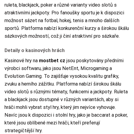
ruleta, blackjack, poker a různé varianty video slotů s
atraktivními jackpoty. Pro fanoušky sportu je k dispozici
možnost sázet na fotbal, hokej, tenis a mnoho dalších
sportů. Platforma nabízí konkurenční kurzy a širokou škálu
sázkových možností, což ji činí atraktivní pro sázkaře.
Detaily o kasinových hrách
Kasinové hry na
mostbet cz
jsou poskytovány předními
výrobci softwaru, jako jsou NetEnt, Microgaming a
Evolution Gaming. To zajišťuje vysokou kvalitu grafiky,
zvuku a herního zážitku. Platforma nabízí širokou škálu
video slotů s různými tématy, funkcemi a jackpoty. Ruleta
a blackjack jsou dostupné v různých variantách, aby si
hráči mohli vybrat styl hry, který jim nejvíce vyhovuje.
Navíc jsou k dispozici i stolní hry, jako je baccarat a poker,
které jsou oblíbené mezi hráči, kteří preferují
strategičtější hry.