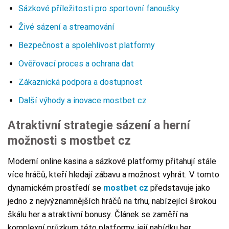
Sázkové příležitosti pro sportovní fanoušky
Živé sázení a streamování
Bezpečnost a spolehlivost platformy
Ověřovací proces a ochrana dat
Zákaznická podpora a dostupnost
Další výhody a inovace mostbet cz
Atraktivní strategie sázení a herní
možnosti s mostbet cz
Moderní online kasina a sázkové platformy přitahují stále
více hráčů, kteří hledají zábavu a možnost vyhrát. V tomto
dynamickém prostředí se
mostbet cz
představuje jako
jedno z nejvýznamnějších hráčů na trhu, nabízející širokou
škálu her a atraktivní bonusy. Článek se zaměří na
komplexní průzkum této platformy, její nabídku her,