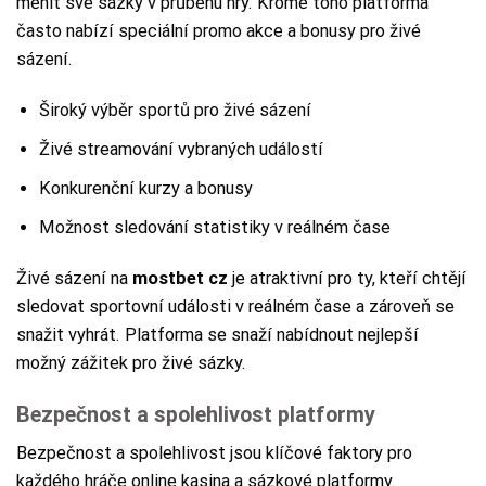
měnit své sázky v průběhu hry. Kromě toho platforma
často nabízí speciální promo akce a bonusy pro živé
sázení.
Široký výběr sportů pro živé sázení
Živé streamování vybraných událostí
Konkurenční kurzy a bonusy
Možnost sledování statistiky v reálném čase
Živé sázení na
mostbet cz
je atraktivní pro ty, kteří chtějí
sledovat sportovní události v reálném čase a zároveň se
snažit vyhrát. Platforma se snaží nabídnout nejlepší
možný zážitek pro živé sázky.
Bezpečnost a spolehlivost platformy
Bezpečnost a spolehlivost jsou klíčové faktory pro
každého hráče online kasina a sázkové platformy.