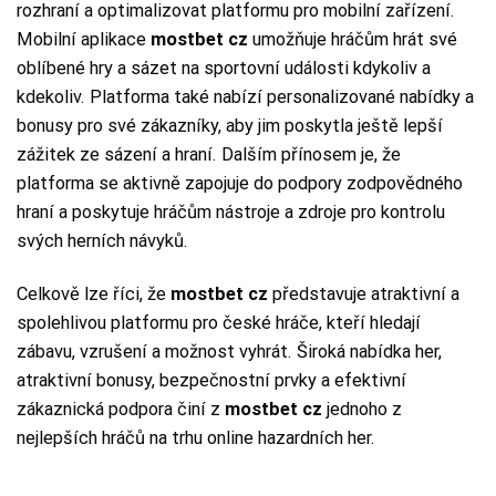
rozhraní a optimalizovat platformu pro mobilní zařízení.
Mobilní aplikace
mostbet cz
umožňuje hráčům hrát své
oblíbené hry a sázet na sportovní události kdykoliv a
kdekoliv. Platforma také nabízí personalizované nabídky a
bonusy pro své zákazníky, aby jim poskytla ještě lepší
zážitek ze sázení a hraní. Dalším přínosem je, že
platforma se aktivně zapojuje do podpory zodpovědného
hraní a poskytuje hráčům nástroje a zdroje pro kontrolu
svých herních návyků.
Celkově lze říci, že
mostbet cz
představuje atraktivní a
spolehlivou platformu pro české hráče, kteří hledají
zábavu, vzrušení a možnost vyhrát. Široká nabídka her,
atraktivní bonusy, bezpečnostní prvky a efektivní
zákaznická podpora činí z
mostbet cz
jednoho z
nejlepších hráčů na trhu online hazardních her.