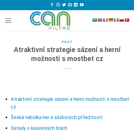
Skip
to
content
POST
Atraktivní strategie sázení a herní
možnosti s mostbet cz
Atraktivní strategie sázení a herní možnosti s mostbet
cz
Široká nabídka her a sázkových příležitostí
Detaily o kasinových hrách