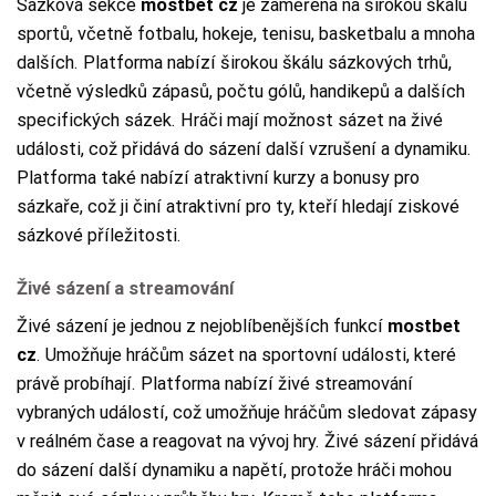
Sázková sekce
mostbet cz
je zaměřena na širokou škálu
sportů, včetně fotbalu, hokeje, tenisu, basketbalu a mnoha
dalších. Platforma nabízí širokou škálu sázkových trhů,
včetně výsledků zápasů, počtu gólů, handikepů a dalších
specifických sázek. Hráči mají možnost sázet na živé
události, což přidává do sázení další vzrušení a dynamiku.
Platforma také nabízí atraktivní kurzy a bonusy pro
sázkaře, což ji činí atraktivní pro ty, kteří hledají ziskové
sázkové příležitosti.
Živé sázení a streamování
Živé sázení je jednou z nejoblíbenějších funkcí
mostbet
cz
. Umožňuje hráčům sázet na sportovní události, které
právě probíhají. Platforma nabízí živé streamování
vybraných událostí, což umožňuje hráčům sledovat zápasy
v reálném čase a reagovat na vývoj hry. Živé sázení přidává
do sázení další dynamiku a napětí, protože hráči mohou