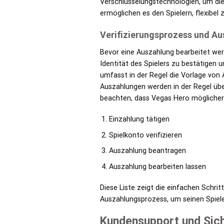
Verschlüsselungstechnologien, um die
ermöglichen es den Spielern, flexibel z
Verifizierungsprozess und Au
Bevor eine Auszahlung bearbeitet werd
Identität des Spielers zu bestätigen u
umfasst in der Regel die Vorlage von
Auszahlungen werden in der Regel über
beachten, dass Vegas Hero mögliche
Einzahlung tätigen
Spielkonto verifizieren
Auszahlung beantragen
Auszahlung bearbeiten lassen
Diese Liste zeigt die einfachen Schrit
Auszahlungsprozess, um seinen Spielern
Kundensupport und Sich