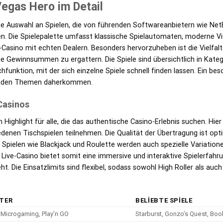
Vegas Hero im Detail
e Auswahl an Spielen, die von führenden Softwareanbietern wie Net
n. Die Spielepalette umfasst klassische Spielautomaten, moderne Vid
-Casino mit echten Dealern. Besonders hervorzuheben ist die Vielfalt
ge Gewinnsummen zu ergattern. Die Spiele sind übersichtlich in Katego
chfunktion, mit der sich einzelne Spiele schnell finden lassen. Ein bes
nenden Themen daherkommen.
Casinos
 Highlight für alle, die das authentische Casino-Erlebnis suchen. Hie
denen Tischspielen teilnehmen. Die Qualität der Übertragung ist optim
n Spielen wie Blackjack und Roulette werden auch spezielle Variati
Live-Casino bietet somit eine immersive und interaktive Spielerfahr
ht. Die Einsatzlimits sind flexibel, sodass sowohl High Roller als auc
TER
BELIEBTE SPIELE
 Microgaming, Play’n GO
Starburst, Gonzo’s Quest, Bo