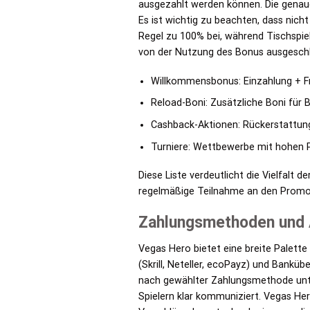
ausgezahlt werden können. Die genaue
Es ist wichtig zu beachten, dass nich
Regel zu 100% bei, während Tischspiel
von der Nutzung des Bonus ausgeschl
Willkommensbonus: Einzahlung + Fr
Reload-Boni: Zusätzliche Boni für
Cashback-Aktionen: Rückerstattung 
Turniere: Wettbewerbe mit hohen 
Diese Liste verdeutlicht die Vielfalt
regelmäßige Teilnahme an den Promot
Zahlungsmethoden und 
Vegas Hero bietet eine breite Palett
(Skrill, Neteller, ecoPayz) und Bankü
nach gewählter Zahlungsmethode unter
Spielern klar kommuniziert. Vegas He