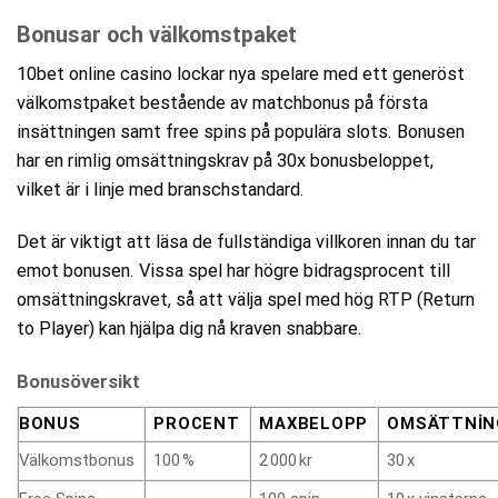
Bonusar och välkomstpaket
10bet online casino lockar nya spelare med ett generöst
välkomstpaket bestående av matchbonus på första
insättningen samt free spins på populära slots. Bonusen
har en rimlig omsättningskrav på 30x bonusbeloppet,
vilket är i linje med branschstandard.
Det är viktigt att läsa de fullständiga villkoren innan du tar
emot bonusen. Vissa spel har högre bidragsprocent till
omsättningskravet, så att välja spel med hög RTP (Return
to Player) kan hjälpa dig nå kraven snabbare.
Bonusöversikt
BONUS
PROCENT
MAXBELOPP
OMSÄTTNIN
Välkomstbonus
100 %
2 000 kr
30 x