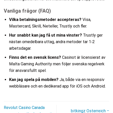
Vanliga frågor (FAQ)
Vilka betalningsmetoder accepteras?
Visa,
Mastercard, Skrill, Neteller, Trustly och fler.
Hur snabbt kan jag få ut mina vinster?
Trustly ger
nästan omedelbara uttag, andra metoder tar 1‑2
arbetsdagar.
Finns det en svensk licens?
Casinot är licensierat av
Malta Gaming Authority men följer svenska regelverk
för ansvarsfullt spel.
Kan jag spela på mobilen?
Ja, både via en responsiv
webbläsare och en dedikerad app för iOS och Android.
Revolut Casino Canada
bitkingz Osterreich –