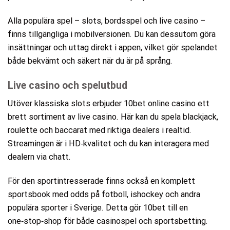
Alla populära spel – slots, bordsspel och live casino –
finns tillgängliga i mobilversionen. Du kan dessutom göra
insättningar och uttag direkt i appen, vilket gör spelandet
både bekvämt och säkert när du är på språng.
Live casino och spelutbud
Utöver klassiska slots erbjuder 10bet online casino ett
brett sortiment av live casino. Här kan du spela blackjack,
roulette och baccarat med riktiga dealers i realtid.
Streamingen är i HD‑kvalitet och du kan interagera med
dealern via chatt.
För den sportintresserade finns också en komplett
sportsbook med odds på fotboll, ishockey och andra
populära sporter i Sverige. Detta gör 10bet till en
one‑stop‑shop för både casinospel och sportsbetting.