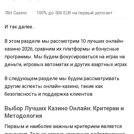
7Bit Casino
100% до 500 EUR на первый депозит
И так далее…
В этом разделе мы рассмотрим 10 лучших онлайн-
казино 2026, сравним их платформы и бонусные
программы. Мы будем фокусироваться на играх на
деньги, игровых автоматах и других азартных играх.
В следующем разделе мы будем рассматривать
другие аспекты онлайн-казино, такие как
безопасность и поддержка клиентов.
Выбор Лучших Казино Онлайн: Критерии и
Методология
Первым и наиболее важным критерием является