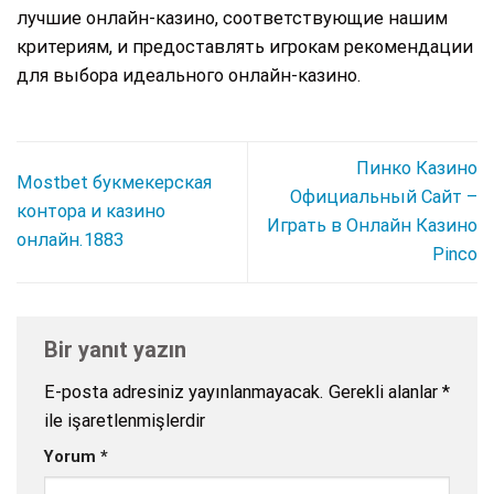
лучшие онлайн-казино, соответствующие нашим
критериям, и предоставлять игрокам рекомендации
для выбора идеального онлайн-казино.
Пинко Казино
Mostbet букмекерская
Официальный Сайт –
контора и казино
Играть в Онлайн Казино
онлайн.1883
Pinco
Bir yanıt yazın
E-posta adresiniz yayınlanmayacak.
Gerekli alanlar
*
ile işaretlenmişlerdir
Yorum
*