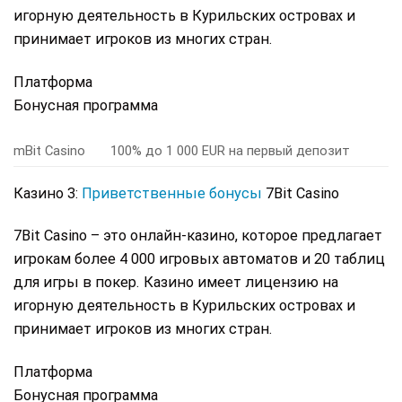
игорную деятельность в Курильских островах и
принимает игроков из многих стран.
Платформа
Бонусная программа
mBit Casino
100% до 1 000 EUR на первый депозит
Казино 3:
Приветственные бонусы
7Bit Casino
7Bit Casino – это онлайн-казино, которое предлагает
игрокам более 4 000 игровых автоматов и 20 таблиц
для игры в покер. Казино имеет лицензию на
игорную деятельность в Курильских островах и
принимает игроков из многих стран.
Платформа
Бонусная программа