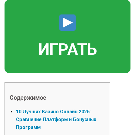
ИГРАТЬ
Содержимое
10 Лучших Казино Онлайн 2026:
Сравнение Платформ и Бонусных
Программ