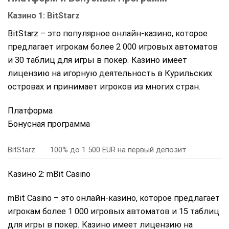
Казино 1: BitStarz
BitStarz – это популярное онлайн-казино, которое
предлагает игрокам более 2 000 игровых автоматов
и 30 таблиц для игры в покер. Казино имеет
лицензию на игорную деятельность в Курильских
островах и принимает игроков из многих стран.
Платформа
Бонусная программа
BitStarz
100% до 1 500 EUR на первый депозит
Казино 2: mBit Casino
mBit Casino – это онлайн-казино, которое предлагает
игрокам более 1 000 игровых автоматов и 15 таблиц
для игры в покер. Казино имеет лицензию на