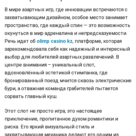
В мире азартных игр, где инновации встречаются с
захватывающим дизайном, особое место занимает
пространство, где каждый спин — это возможность
окунуться в мир адреналина и непредсказуемости.
Речь идет об
olimp casino kz
, платформе, которая
зарекомендовала себя как надежный и интересный
выбор для любителей азартных развлечений. В
центре внимания – уникальный слот,
вдохновлённый эстетикой стимпанка, где
бронированный поезд мчится сквозь электрические
бури, а отважная команда грабителей пытается
сорвать главный куш.
Этот слот не просто игра, это настоящее
приключение, пропитанное духом романтики и
риска. Его яркий визуальный стиль и
захватывающая механика делают его одним из