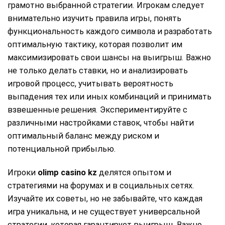
грамотно выбранной стратегии. Игрокам следует
внимательно изучить правила игры, понять
функциональность каждого символа и разработать
оптимальную тактику, которая позволит им
максимизировать свои шансы на выигрыш. Важно
не только делать ставки, но и анализировать
игровой процесс, учитывать вероятность
выпадения тех или иных комбинаций и принимать
взвешенные решения. Экспериментируйте с
различными настройками ставок, чтобы найти
оптимальный баланс между риском и
потенциальной прибылью.
Игроки
olimp casino kz
делятся опытом и
стратегиями на форумах и в социальных сетях.
Изучайте их советы, но не забывайте, что каждая
игра уникальна, и не существует универсальной
стратегии, которая гарантирует выигрыш. Важно