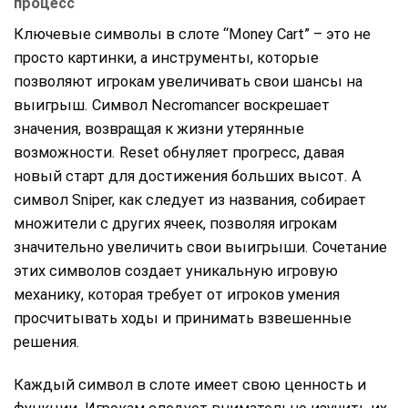
процесс
Ключевые символы в слоте “Money Cart” – это не
просто картинки, а инструменты, которые
позволяют игрокам увеличивать свои шансы на
выигрыш. Символ Necromancer воскрешает
значения, возвращая к жизни утерянные
возможности. Reset обнуляет прогресс, давая
новый старт для достижения больших высот. А
символ Sniper, как следует из названия, собирает
множители с других ячеек, позволяя игрокам
значительно увеличить свои выигрыши. Сочетание
этих символов создает уникальную игровую
механику, которая требует от игроков умения
просчитывать ходы и принимать взвешенные
решения.
Каждый символ в слоте имеет свою ценность и