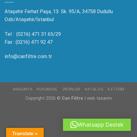
Ataşehir Ferhat Paşa, 13. Sk. 95/A, 34758 Dudullu
Osb/Ataşehir/İstanbul
Tel : (0216) 471 31 65/29
Fax : (0216) 471 92 47
info@canfiltre.com.tr
ANASAYFA
KURUMSAL
ÜRÜNLER
KATALOG
İLETISIM
Copyright 2026 ©
Can Filtre
|
web tasarım
Whatsapp Destek
Translate »