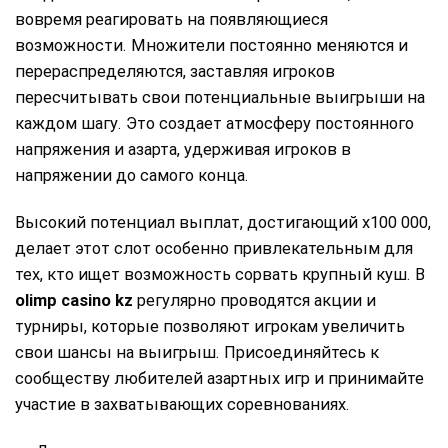
вовремя реагировать на появляющиеся
возможности. Множители постоянно меняются и
перераспределяются, заставляя игроков
пересчитывать свои потенциальные выигрыши на
каждом шагу. Это создает атмосферу постоянного
напряжения и азарта, удерживая игроков в
напряжении до самого конца.
Высокий потенциал выплат, достигающий x100 000,
делает этот слот особенно привлекательным для
тех, кто ищет возможность сорвать крупный куш. В
olimp casino kz
регулярно проводятся акции и
турниры, которые позволяют игрокам увеличить
свои шансы на выигрыш. Присоединяйтесь к
сообществу любителей азартных игр и принимайте
участие в захватывающих соревнованиях.