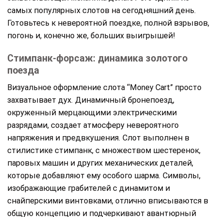
самых популярных слотов на сегодняшний день.
Готовьтесь к невероятной поездке, полной взрывов,
погонь и, конечно же, больших выигрышей!
Стимпанк-форсаж: динамика золотого
поезда
Визуальное оформление слота “Money Cart” просто
захватывает дух. Динамичный бронепоезд,
окруженный мерцающими электрическими
разрядами, создает атмосферу невероятного
напряжения и предвкушения. Слот выполнен в
стилистике стимпанк, с множеством шестеренок,
паровых машин и других механических деталей,
которые добавляют ему особого шарма. Символы,
изображающие грабителей с динамитом и
снайперскими винтовками, отлично вписываются в
общую концепцию и подчеркивают авантюрный