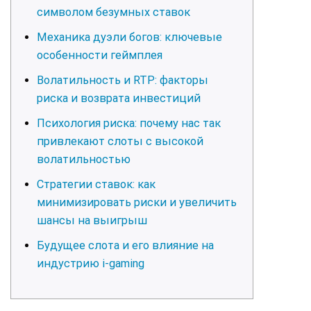
символом безумных ставок
Механика дуэли богов: ключевые
особенности геймплея
Волатильность и RTP: факторы
риска и возврата инвестиций
Психология риска: почему нас так
привлекают слоты с высокой
волатильностью
Стратегии ставок: как
минимизировать риски и увеличить
шансы на выигрыш
Будущее слота и его влияние на
индустрию i-gaming