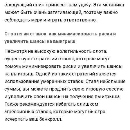
следующий спин принесет вам удачу. Эта механика
может быть очень затягивающей, поэтому важно
соблюдать меру и играть ответственно.
Стратегии ставок: как минимизировать риски и
увеличить шансы на выигрыш
Несмотря на высокую волатильность слота,
существуют стратегии ставок, которые могут
помочь минимизировать риски и увеличить шансы
на выигрыш. Одной из таких стратегий является
использование умеренных ставок. Ставя небольшие
суммы, вы можете продлить свою игровую сессию
и увеличить свои шансы на получение выигрыша.
Также рекомендуется избегать слишком
агрессивных ставок, которые могут быстро
исчерпать ваш банкролл.