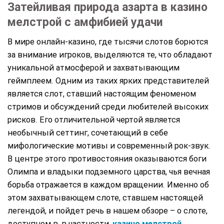
Затейливая природа азарта в казино
мелстрой с амфибией удачи
В мире онлайн-казино, где тысячи слотов борются
за внимание игроков, выделяются те, что обладают
уникальной атмосферой и захватывающим
геймплеем. Одним из таких ярких представителей
является слот, ставший настоящим феноменом
стримов и обсуждений среди любителей высоких
рисков. Его отличительной чертой является
необычный сеттинг, сочетающий в себе
мифологические мотивы и современный рок-звук.
В центре этого противостояния оказываются боги
Олимпа и владыки подземного царства, чья вечная
борьба отражается в каждом вращении. Именно об
этом захватывающем слоте, ставшем настоящей
легендой, и пойдет речь в нашем обзоре – о слоте,
доступном в, в частности,
казино мелстрой
.