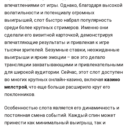
впечатлениями от игры. Однако, благодаря высокой
волатильности и потенциалу огромных
выигрышей, слот быстро набрал популярность
среди более крупных стримеров. Именно они
сделали его визитной карточкой, демонстрируя
впечатляющие результаты и привлекая к игре
тысячи зрителей. Безумные ставки, неожиданные
выигрыши и яркие эмоции – все это делало
трансляции захватывающими и привлекательными
для широкой аудитории. Сейчас, этот слот доступен
во многих крупных онлайн-казино, включая
казино
мелстрой
, что еще больше расширило круг его
поклонников.
Особенностью слота является его динамичность и
постоянная смена событий. Каждый спин может
принести как минимальный выигрыш, так и