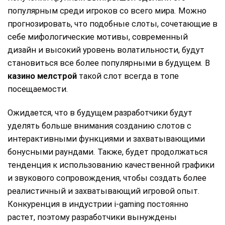
популярным среди игроков со всего мира. Можно
прогнозировать, что подобные слоты, сочетающие в
себе мифологические мотивы, современный
дизайн и высокий уровень волатильности, будут
становиться все более популярными в будущем. В
казино мелстрой
такой слот всегда в топе
посещаемости.
Ожидается, что в будущем разработчики будут
уделять больше внимания созданию слотов с
интерактивными функциями и захватывающими
бонусными раундами. Также, будет продолжаться
тенденция к использованию качественной графики
и звукового сопровождения, чтобы создать более
реалистичный и захватывающий игровой опыт.
Конкуренция в индустрии i-gaming постоянно
растет, поэтому разработчики вынуждены