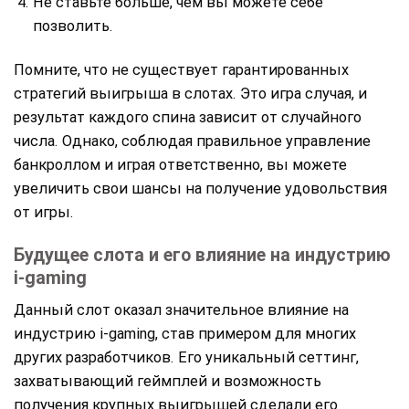
Не ставьте больше, чем вы можете себе
позволить.
Помните, что не существует гарантированных
стратегий выигрыша в слотах. Это игра случая, и
результат каждого спина зависит от случайного
числа. Однако, соблюдая правильное управление
банкроллом и играя ответственно, вы можете
увеличить свои шансы на получение удовольствия
от игры.
Будущее слота и его влияние на индустрию
i-gaming
Данный слот оказал значительное влияние на
индустрию i-gaming, став примером для многих
других разработчиков. Его уникальный сеттинг,
захватывающий геймплей и возможность
получения крупных выигрышей сделали его