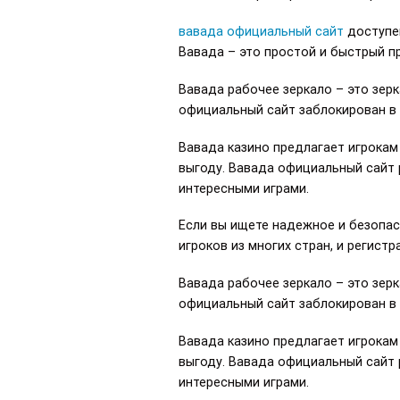
вавада официальный сайт
доступен
Вавада – это простой и быстрый пр
Вавада рабочее зеркало – это зер
официальный сайт заблокирован в 
Вавада казино предлагает игрокам
выгоду. Вавада официальный сайт 
интересными играми.
Если вы ищете надежное и безопас
игроков из многих стран, и регистр
Вавада рабочее зеркало – это зер
официальный сайт заблокирован в 
Вавада казино предлагает игрокам
выгоду. Вавада официальный сайт 
интересными играми.