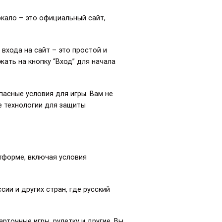
ркало – это официальный сайт,
 входа на сайт – это простой и
жать на кнопку “Вход” для начала
пасные условия для игры. Вам не
е технологии для защиты
тформе, включая условия
ии и других стран, где русский
точные игры, рулетку и другие. Вы