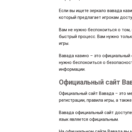
Если вы ищете зеркало вавада кази
который предлагает игрокам доступ
Вам не нужно беспокоиться о том, к
быстрый процесс. Вам нужно только
игры.
Вавада казино – это официальный с
нужно беспокоиться о безопасност
информации.
Официальный сайт Вав
Официальный сайт Вавада – это м
регистрации, правила игры, а такж
Вавада официальный сайт доступен 
язык является официальным.
На официальном сайте Вавада вы м