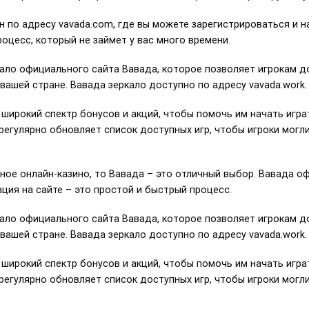
 по адресу vavada.com, где вы можете зарегистрироваться и на
оцесс, который не займет у вас много времени.
кало официального сайта Вавада, которое позволяет игрокам до
вашей стране. Вавада зеркало доступно по адресу vavada.work.
 широкий спектр бонусов и акций, чтобы помочь им начать игр
регулярно обновляет список доступных игр, чтобы игроки могл
ное онлайн-казино, то Вавада – это отличный выбор. Вавада о
ация на сайте – это простой и быстрый процесс.
кало официального сайта Вавада, которое позволяет игрокам до
вашей стране. Вавада зеркало доступно по адресу vavada.work.
 широкий спектр бонусов и акций, чтобы помочь им начать игр
регулярно обновляет список доступных игр, чтобы игроки могл