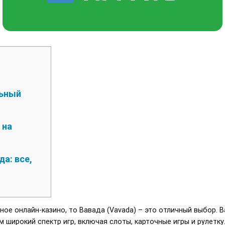
льный
 на
а: все,
ое онлайн-казино, то Вавада (Vavada) – это отличный выбор. В
м широкий спектр игр, включая слоты, карточные игры и рулетку