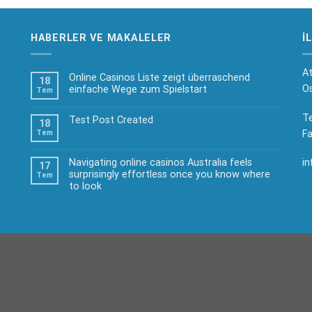
HABERLER VE MAKALELER
I
At
Online Casinos Liste zeigt überraschend
18
Os
einfache Wege zum Spielstart
Tem
Te
Test Post Created
18
Fa
Tem
Navigating online casinos Australia feels
in
17
surprisingly effortless once you know where
Tem
to look