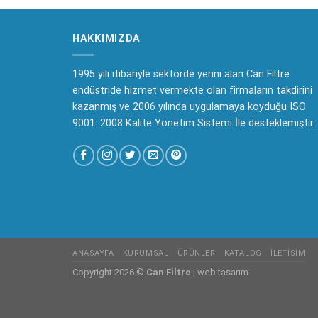
HAKKIMIZDA
1995 yılı itibariyle sektörde yerini alan Can Filtre
endüstride hizmet vermekte olan firmaların takdirini
kazanmış ve 2006 yılında uygulamaya koyduğu ISO
9001: 2008 Kalite Yönetim Sistemi İle desteklemiştir.
ANASAYFA
KURUMSAL
ÜRÜNLER
KATALOG
İLETISIM
Copyright 2026 ©
Can Filtre
|
web tasarım