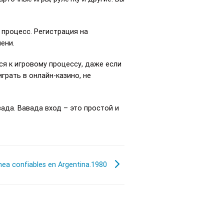
процесс. Регистрация на
ени.
ся к игровому процессу, даже если
грать в онлайн-казино, не
ада. Вавада вход – это простой и
nea confiables en Argentina.1980