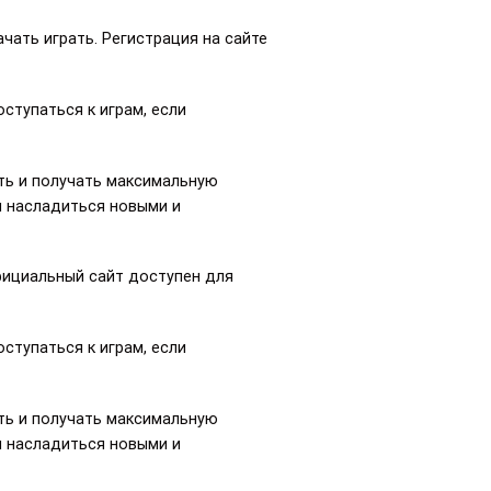
чать играть. Регистрация на сайте
ступаться к играм, если
ать и получать максимальную
и насладиться новыми и
фициальный сайт доступен для
ступаться к играм, если
ать и получать максимальную
и насладиться новыми и