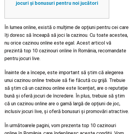
jocuri și bonusuri pentru noi jucători
În lumea online, există o mulțime de opțiuni pentru cei care
îți doresc să înceapă să joci la cazinou. Cu toate acestea,
nu orice cazinou online este egal. Acest articol vă
prezintă top 10 cazinouri online în România, recomandate
pentru jocuri live.
Înainte de a începe, este important să știm că alegerea
unui cazinou online trebuie să fie făcută cu grijă. Trebuie
să știm că un cazinou online este licențiat, are o reputație
bună și oferă jocuri de încredere. În plus, trebuie să știm
că un cazinou online are o gamă largă de opțiuni de joc,
inclusiv jocuri live, și oferă bonusuri și promovări atractive.
În următoarele pagini, vom prezenta top 10 cazinouri
online în România, care îndeplinesc aceste condiții. Vom