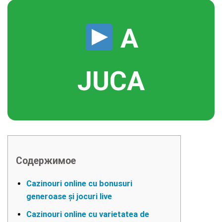
A
JUCA
Содержимое
Cazinouri online cu bonusuri
generoase și jocuri live
Cazinouri online cu varietatea de