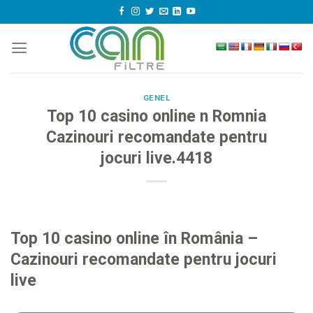
Skip
to
content
GENEL
Top 10 casino online n Romnia
Cazinouri recomandate pentru
jocuri live.4418
Top 10 casino online în România –
Cazinouri recomandate pentru jocuri
live