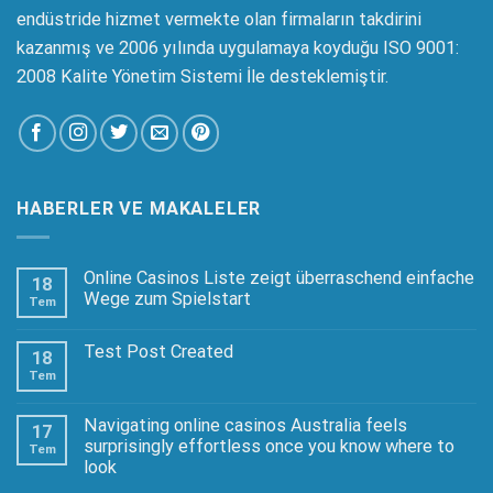
endüstride hizmet vermekte olan firmaların takdirini
kazanmış ve 2006 yılında uygulamaya koyduğu ISO 9001:
2008 Kalite Yönetim Sistemi İle desteklemiştir.
HABERLER VE MAKALELER
Online Casinos Liste zeigt überraschend einfache
18
Wege zum Spielstart
Tem
Test Post Created
18
Tem
Navigating online casinos Australia feels
17
surprisingly effortless once you know where to
Tem
look