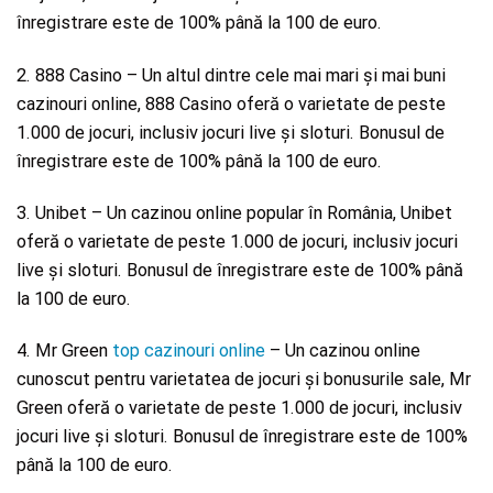
înregistrare este de 100% până la 100 de euro.
2. 888 Casino – Un altul dintre cele mai mari și mai buni
cazinouri online, 888 Casino oferă o varietate de peste
1.000 de jocuri, inclusiv jocuri live și sloturi. Bonusul de
înregistrare este de 100% până la 100 de euro.
3. Unibet – Un cazinou online popular în România, Unibet
oferă o varietate de peste 1.000 de jocuri, inclusiv jocuri
live și sloturi. Bonusul de înregistrare este de 100% până
la 100 de euro.
4. Mr Green
top cazinouri online
– Un cazinou online
cunoscut pentru varietatea de jocuri și bonusurile sale, Mr
Green oferă o varietate de peste 1.000 de jocuri, inclusiv
jocuri live și sloturi. Bonusul de înregistrare este de 100%
până la 100 de euro.