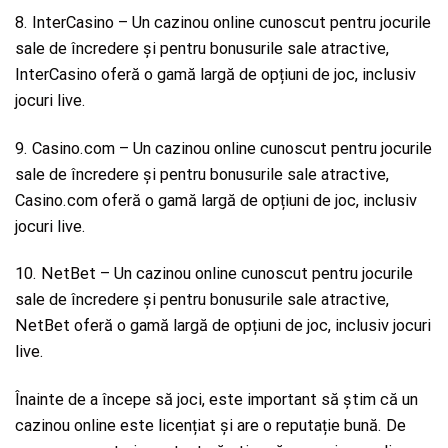
8. InterCasino – Un cazinou online cunoscut pentru jocurile
sale de încredere și pentru bonusurile sale atractive,
InterCasino oferă o gamă largă de opțiuni de joc, inclusiv
jocuri live.
9. Casino.com – Un cazinou online cunoscut pentru jocurile
sale de încredere și pentru bonusurile sale atractive,
Casino.com oferă o gamă largă de opțiuni de joc, inclusiv
jocuri live.
10. NetBet – Un cazinou online cunoscut pentru jocurile
sale de încredere și pentru bonusurile sale atractive,
NetBet oferă o gamă largă de opțiuni de joc, inclusiv jocuri
live.
Înainte de a începe să joci, este important să știm că un
cazinou online este licențiat și are o reputație bună. De