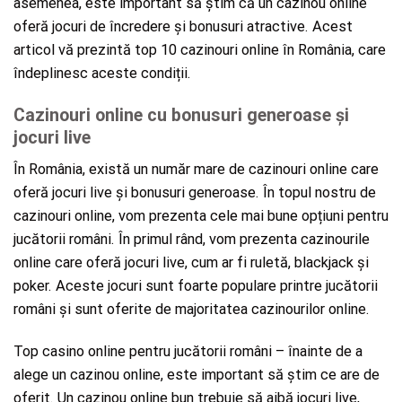
asemenea, este important să știm că un cazinou online
oferă jocuri de încredere și bonusuri atractive. Acest
articol vă prezintă top 10 cazinouri online în România, care
îndeplinesc aceste condiții.
Cazinouri online cu bonusuri generoase și
jocuri live
În România, există un număr mare de cazinouri online care
oferă jocuri live și bonusuri generoase. În topul nostru de
cazinouri online, vom prezenta cele mai bune opțiuni pentru
jucătorii români. În primul rând, vom prezenta cazinourile
online care oferă jocuri live, cum ar fi ruletă, blackjack și
poker. Aceste jocuri sunt foarte populare printre jucătorii
români și sunt oferite de majoritatea cazinourilor online.
Top casino online pentru jucătorii români – înainte de a
alege un cazinou online, este important să știm ce are de
oferit. Un cazinou online bun trebuie să aibă jocuri live,