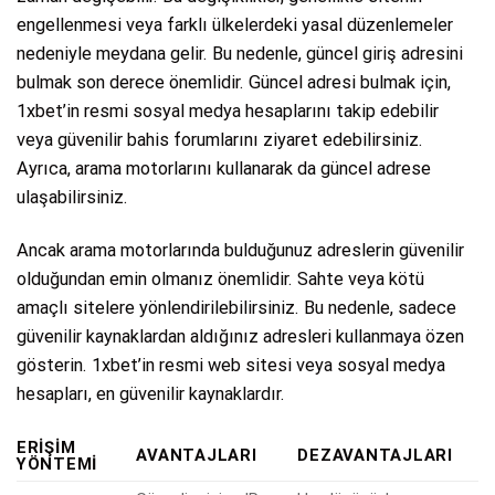
engellenmesi veya farklı ülkelerdeki yasal düzenlemeler
nedeniyle meydana gelir. Bu nedenle, güncel giriş adresini
bulmak son derece önemlidir. Güncel adresi bulmak için,
1xbet’in resmi sosyal medya hesaplarını takip edebilir
veya güvenilir bahis forumlarını ziyaret edebilirsiniz.
Ayrıca, arama motorlarını kullanarak da güncel adrese
ulaşabilirsiniz.
Ancak arama motorlarında bulduğunuz adreslerin güvenilir
olduğundan emin olmanız önemlidir. Sahte veya kötü
amaçlı sitelere yönlendirilebilirsiniz. Bu nedenle, sadece
güvenilir kaynaklardan aldığınız adresleri kullanmaya özen
gösterin. 1xbet’in resmi web sitesi veya sosyal medya
hesapları, en güvenilir kaynaklardır.
ERIŞIM
AVANTAJLARI
DEZAVANTAJLARI
YÖNTEMI