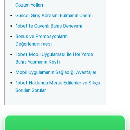
Çözüm Yolları
Güncel Giriş Adresini Bulmanın Önemi
1xbet’te Güvenli Bahis Deneyimi
Bonus ve Promosyonların
Değerlendirilmesi
1xbet Mobil Uygulaması ile Her Yerde
Bahis Yapmanın Keyfi
Mobil Uygulamanın Sağladığı Avantajlar
1xbet Hakkında Merak Edilenler ve Sıkça
Sorulan Sorular