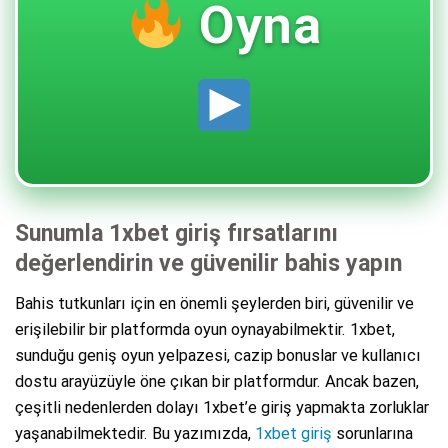
Oyna
Sunumla 1xbet giriş fırsatlarını
değerlendirin ve güvenilir bahis yapın
Bahis tutkunları için en önemli şeylerden biri, güvenilir ve
erişilebilir bir platformda oyun oynayabilmektir. 1xbet,
sunduğu geniş oyun yelpazesi, cazip bonuslar ve kullanıcı
dostu arayüzüyle öne çıkan bir platformdur. Ancak bazen,
çeşitli nedenlerden dolayı 1xbet’e giriş yapmakta zorluklar
yaşanabilmektedir. Bu yazımızda,
1xbet giriş
sorunlarına