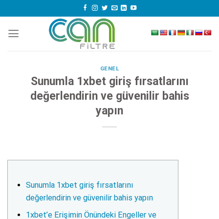
Skip
to
content
GENEL
Sunumla 1xbet giriş fırsatlarını
değerlendirin ve güvenilir bahis
yapın
Sunumla 1xbet giriş fırsatlarını
değerlendirin ve güvenilir bahis yapın
1xbet’e Erişimin Önündeki Engeller ve