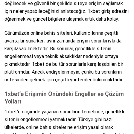
değinecek ve güvenli bir şekilde siteye erişim sağlamak
için neler yapabileceğinizi anlatacağız. 1xbet giriş adresini
öğrenmek ve güncel bilgilere ulaşmak artık daha kolay.
Günümüzde online bahis siteleri, kullanıcılarına çeşitli
avantajlar sunarken, aynı zamanda erişim sorunlarıyla da
karşılaşabilmektedir. Bu sorunlar, genellikle sitenin
engellenmesi veya teknik aksaklıklar nedeniyle ortaya
çıkmaktadır. 1xbet de bu tür sorunlarla karşılaşabilen bir
platformdur. Ancak endişelenmeyin, çünkü bu sorunların
üstesinden gelmek için çeşitli yöntemler bulunmaktadır.
1xbet’e Erişimin Önündeki Engeller ve Çözüm
Yolları
1xbet’e erişimde yaşanan sorunların temelinde, genellikle
sitenin engellenmesi yatmaktadır. Türkiye gibi bazı
ülkelerde, online bahis sitelerine erişim yasal olarak