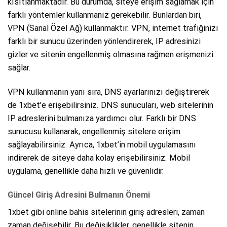
kısıtlanmaktadır. Bu durumda, siteye erişim sağlamak için
farklı yöntemler kullanmanız gerekebilir. Bunlardan biri,
VPN (Sanal Özel Ağ) kullanmaktır. VPN, internet trafiğinizi
farklı bir sunucu üzerinden yönlendirerek, IP adresinizi
gizler ve sitenin engellenmiş olmasına rağmen erişmenizi
sağlar.
VPN kullanmanın yanı sıra, DNS ayarlarınızı değiştirerek
de 1xbet’e erişebilirsiniz. DNS sunucuları, web sitelerinin
IP adreslerini bulmanıza yardımcı olur. Farklı bir DNS
sunucusu kullanarak, engellenmiş sitelere erişim
sağlayabilirsiniz. Ayrıca, 1xbet’in mobil uygulamasını
indirerek de siteye daha kolay erişebilirsiniz. Mobil
uygulama, genellikle daha hızlı ve güvenlidir.
Güncel Giriş Adresini Bulmanın Önemi
1xbet gibi online bahis sitelerinin giriş adresleri, zaman
zaman değişebilir. Bu değişiklikler, genellikle sitenin