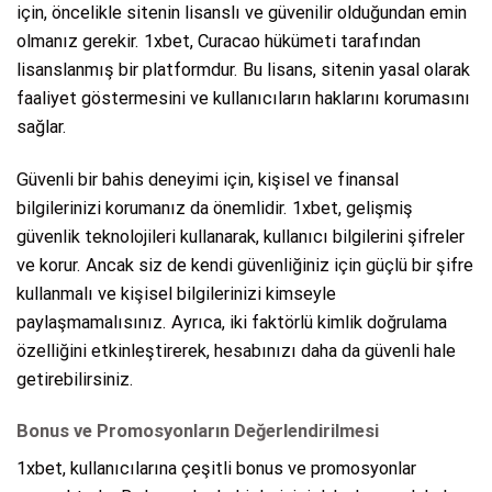
için, öncelikle sitenin lisanslı ve güvenilir olduğundan emin
olmanız gerekir. 1xbet, Curacao hükümeti tarafından
lisanslanmış bir platformdur. Bu lisans, sitenin yasal olarak
faaliyet göstermesini ve kullanıcıların haklarını korumasını
sağlar.
Güvenli bir bahis deneyimi için, kişisel ve finansal
bilgilerinizi korumanız da önemlidir. 1xbet, gelişmiş
güvenlik teknolojileri kullanarak, kullanıcı bilgilerini şifreler
ve korur. Ancak siz de kendi güvenliğiniz için güçlü bir şifre
kullanmalı ve kişisel bilgilerinizi kimseyle
paylaşmamalısınız. Ayrıca, iki faktörlü kimlik doğrulama
özelliğini etkinleştirerek, hesabınızı daha da güvenli hale
getirebilirsiniz.
Bonus ve Promosyonların Değerlendirilmesi
1xbet, kullanıcılarına çeşitli bonus ve promosyonlar