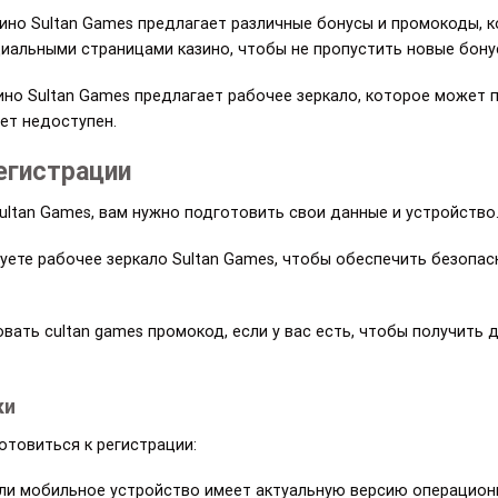
зино Sultan Games предлагает различные бонусы и промокоды, 
циальными страницами казино, чтобы не пропустить новые бону
ино Sultan Games предлагает рабочее зеркало, которое может 
ет недоступен.
егистрации
ultan Games, вам нужно подготовить свои данные и устройство
зуете рабочее зеркало Sultan Games, чтобы обеспечить безопа
вать сultan games промокод, если у вас есть, чтобы получить
ки
товиться к регистрации:
или мобильное устройство имеет актуальную версию операцион