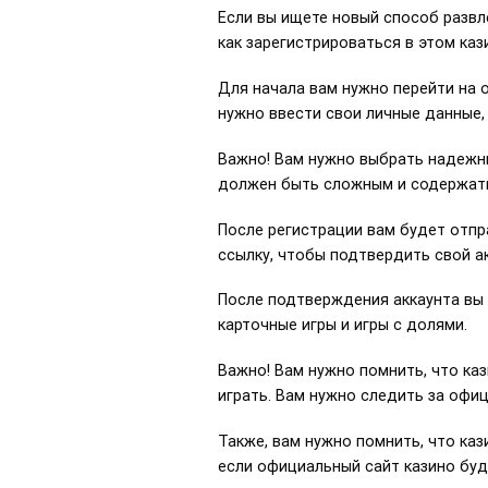
Если вы ищете новый способ развле
как зарегистрироваться в этом кази
Для начала вам нужно перейти на о
нужно ввести свои личные данные,
Важно! Вам нужно выбрать надежны
должен быть сложным и содержать 
После регистрации вам будет отпр
ссылку, чтобы подтвердить свой ак
После подтверждения аккаунта вы 
карточные игры и игры с долями.
Важно! Вам нужно помнить, что ка
играть. Вам нужно следить за офи
Также, вам нужно помнить, что каз
если официальный сайт казино буд