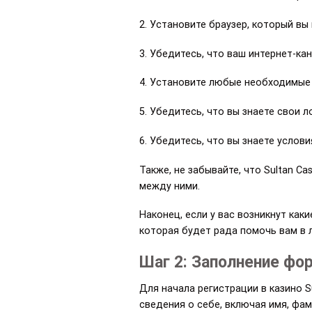
2. Установите браузер, который вы
3. Убедитесь, что ваш интернет-к
4. Установите любые необходимые 
5. Убедитесь, что вы знаете свои л
6. Убедитесь, что вы знаете услови
Также, не забывайте, что Sultan C
между ними.
Наконец, если у вас возникнут как
которая будет рада помочь вам в 
Шаг 2: Заполнение фо
Для начала регистрации в казино 
сведения о себе, включая имя, фа