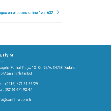
egos en el casino online 1win.632
LETIŞIM
aşehir Ferhat Paşa, 13. Sk. 95/A, 34758 Dudullu
b/Ataşehir/İstanbul
l : (0216) 471 31 65/29
x : (0216) 471 92 47
fo@canfiltre.com.tr