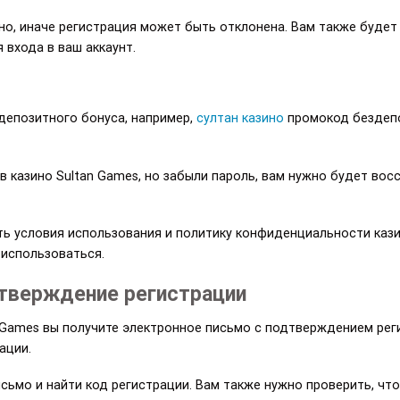
но, иначе регистрация может быть отклонена. Вам также будет
 входа в ваш аккаунт.
депозитного бонуса, например,
султан казино
промокод бездепо
 в казино Sultan Games, но забыли пароль, вам нужно будет вос
ть условия использования и политику конфиденциальности каз
 использоваться.
дтверждение регистрации
n Games вы получите электронное письмо с подтверждением рег
ации.
ьмо и найти код регистрации. Вам также нужно проверить, что