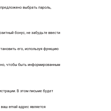
 предложено выбрать пароль,
зитный бонус, не забудьте ввести
становить его, используя функцию
ино, чтобы быть информированным
истрации. В этом письме будет
 ваш email-адрес является