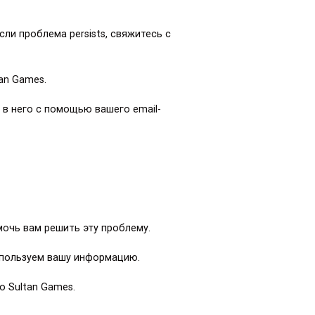
сли проблема persists, свяжитесь с
an Games.
 в него с помощью вашего email-
мочь вам решить эту проблему.
спользуем вашу информацию.
о Sultan Games.