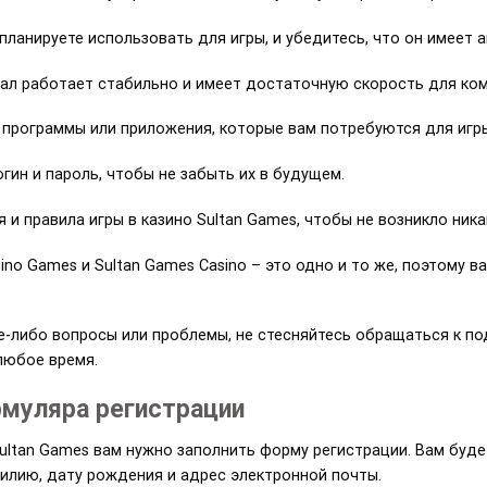
 планируете использовать для игры, и убедитесь, что он имеет 
анал работает стабильно и имеет достаточную скорость для ко
программы или приложения, которые вам потребуются для игры
огин и пароль, чтобы не забыть их в будущем.
я и правила игры в казино Sultan Games, чтобы не возникло ник
asino Games и Sultan Games Casino – это одно и то же, поэтому 
ие-либо вопросы или проблемы, не стесняйтесь обращаться к по
любое время.
рмуляра регистрации
Sultan Games вам нужно заполнить форму регистрации. Вам буд
милию, дату рождения и адрес электронной почты.