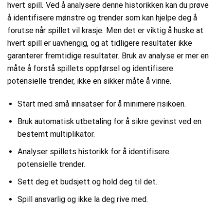
hvert spill. Ved å analysere denne historikken kan du prøve
å identifisere mønstre og trender som kan hjelpe deg å
forutse når spillet vil krasje. Men det er viktig å huske at
hvert spill er uavhengig, og at tidligere resultater ikke
garanterer fremtidige resultater. Bruk av analyse er mer en
måte å forstå spillets oppførsel og identifisere
potensielle trender, ikke en sikker måte å vinne.
Start med små innsatser for å minimere risikoen.
Bruk automatisk utbetaling for å sikre gevinst ved en
bestemt multiplikator.
Analyser spillets historikk for å identifisere
potensielle trender.
Sett deg et budsjett og hold deg til det.
Spill ansvarlig og ikke la deg rive med.