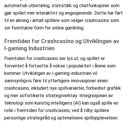
automatisk utbetaling, statistikk og chatfunksjoner som
gjør spillet mer interaktivt og engasjerende. Dette har ført
til en økning i antall spillere som velger crashcasino som
sin foretrukne form for online gambling.
Fremtiden for Crashcasino og Utviklingen av
I-gaming Industrien
Fremtiden for crashcasino ser lys ut, og spillet er
forventet å fortsette å vokse i popularitet i årene som
kommer. Utviklingen av i-gaming-industrien vil
sannsynligvis føre til ytterligere innovasjoner innen
crashcasino, inkludert nye spillvarianter, forbedret grafikk
og mer sofistikerte strategiverktøy. Integrasjonen av
teknologi som kunstig intelligens (AI) kan også spille en
rolle i fremtiden for crashcasino, ved å tilby spillere
personlige strategiråd og optimalisere spillopplevelsen.