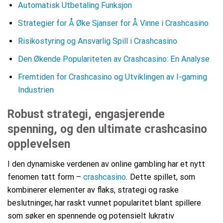
Automatisk Utbetaling Funksjon
Strategier for Å Øke Sjanser for Å Vinne i Crashcasino
Risikostyring og Ansvarlig Spill i Crashcasino
Den Økende Populariteten av Crashcasino: En Analyse
Fremtiden for Crashcasino og Utviklingen av I-gaming
Industrien
Robust strategi, engasjerende
spenning, og den ultimate crashcasino
opplevelsen
I den dynamiske verdenen av online gambling har et nytt
fenomen tatt form –
crashcasino
. Dette spillet, som
kombinerer elementer av flaks, strategi og raske
beslutninger, har raskt vunnet popularitet blant spillere
som søker en spennende og potensielt lukrativ