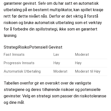
garanterer gevinst. Selv om du har satt en automatisk
utbetaling på en bestemt multiplikator, kan spillet krasje
rett før dette nivået nås. Derfor er det viktig å forstå
risikoen og bruke automatisk utbetaling som et verktøy
for å forbedre din spillstrategi, ikke som en garantert
løsning.
StrategiRisikoPotensiell Gevinst
Fast Innsats
Lav
Moderat
Progressiv Innsats
Høy
Høy
Automatisk Utbetaling
Moderat
Moderat til Høy
Tabellen ovenfor gir en oversikt over de vanligste
strategiene og deres tilhørende risikoer og potensielle
gevinster. Velg en strategi som passer din risikotoleranse
og dine mål.