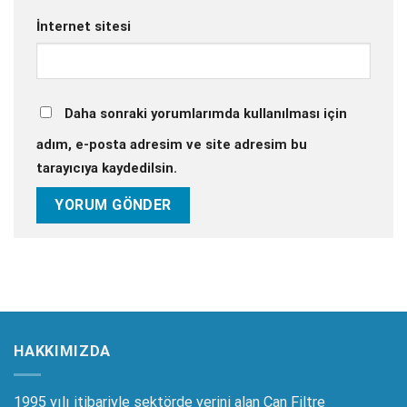
İnternet sitesi
Daha sonraki yorumlarımda kullanılması için
adım, e-posta adresim ve site adresim bu
tarayıcıya kaydedilsin.
HAKKIMIZDA
1995 yılı itibariyle sektörde yerini alan Can Filtre