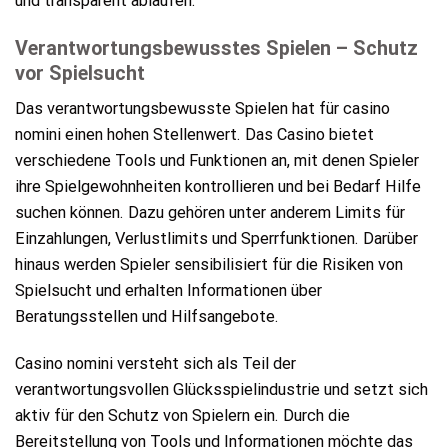
und transparent ablaufen.
Verantwortungsbewusstes Spielen – Schutz
vor Spielsucht
Das verantwortungsbewusste Spielen hat für casino
nomini einen hohen Stellenwert. Das Casino bietet
verschiedene Tools und Funktionen an, mit denen Spieler
ihre Spielgewohnheiten kontrollieren und bei Bedarf Hilfe
suchen können. Dazu gehören unter anderem Limits für
Einzahlungen, Verlustlimits und Sperrfunktionen. Darüber
hinaus werden Spieler sensibilisiert für die Risiken von
Spielsucht und erhalten Informationen über
Beratungsstellen und Hilfsangebote.
Casino nomini versteht sich als Teil der
verantwortungsvollen Glücksspielindustrie und setzt sich
aktiv für den Schutz von Spielern ein. Durch die
Bereitstellung von Tools und Informationen möchte das