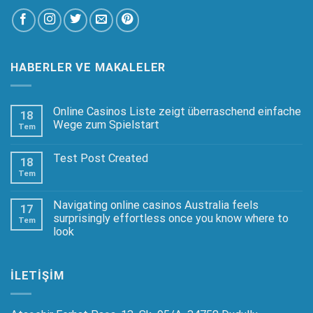
HABERLER VE MAKALELER
Online Casinos Liste zeigt überraschend einfache
18
Wege zum Spielstart
Tem
Test Post Created
18
Tem
Navigating online casinos Australia feels
17
surprisingly effortless once you know where to
Tem
look
ILETIŞIM