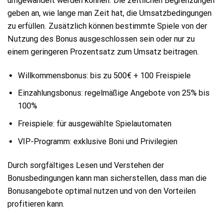
umgewandelt werden können. Die zeitlichen Begrenzungen
geben an, wie lange man Zeit hat, die Umsatzbedingungen
zu erfüllen. Zusätzlich können bestimmte Spiele von der
Nutzung des Bonus ausgeschlossen sein oder nur zu
einem geringeren Prozentsatz zum Umsatz beitragen.
Willkommensbonus: bis zu 500€ + 100 Freispiele
Einzahlungsbonus: regelmäßige Angebote von 25% bis
100%
Freispiele: für ausgewählte Spielautomaten
VIP-Programm: exklusive Boni und Privilegien
Durch sorgfältiges Lesen und Verstehen der
Bonusbedingungen kann man sicherstellen, dass man die
Bonusangebote optimal nutzen und von den Vorteilen
profitieren kann.