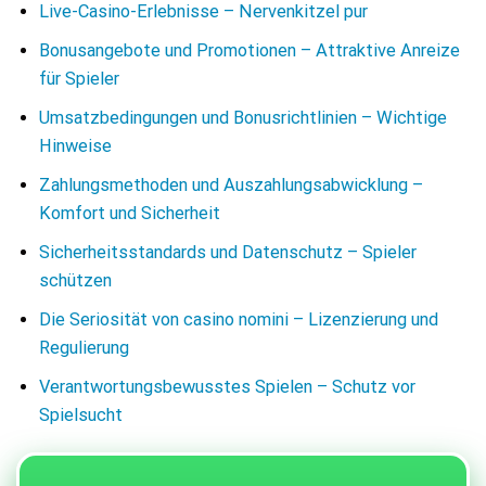
Live-Casino-Erlebnisse – Nervenkitzel pur
Bonusangebote und Promotionen – Attraktive Anreize
für Spieler
Umsatzbedingungen und Bonusrichtlinien – Wichtige
Hinweise
Zahlungsmethoden und Auszahlungsabwicklung –
Komfort und Sicherheit
Sicherheitsstandards und Datenschutz – Spieler
schützen
Die Seriosität von casino nomini – Lizenzierung und
Regulierung
Verantwortungsbewusstes Spielen – Schutz vor
Spielsucht