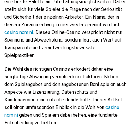
eine breite Palette an Unterhaltungsmöglichkeiten. Dabei
stellt sich für viele Spieler die Frage nach der Seriosität
und Sicherheit der einzelnen Anbieter. Ein Name, der in
diesem Zusammenhang immer wieder genannt wird, ist
casino nomini
. Dieses Online-Casino verspricht nicht nur
Spannung und Abwechslung, sondern legt auch Wert auf
transparente und verantwortungsbewusste
Spielpraktiken.
Die Wahl des richtigen Casinos erfordert daher eine
sorgfältige Abwägung verschiedener Faktoren. Neben
dem Spielangebot und den angebotenen Boni spielen auch
Aspekte wie Lizenzierung, Datenschutz und
Kundenservice eine entscheidende Rolle. Dieser Artikel
soll einen umfassenden Einblick in die Welt von
casino
nomini
geben und Spielern dabei helfen, eine fundierte
Entscheidung zu treffen.