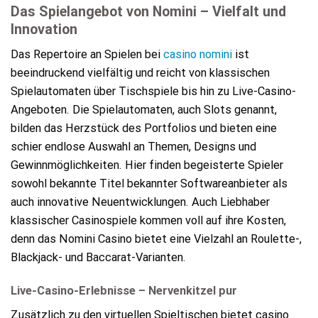
Das Spielangebot von Nomini – Vielfalt und
Innovation
Das Repertoire an Spielen bei
casino nomini
ist
beeindruckend vielfältig und reicht von klassischen
Spielautomaten über Tischspiele bis hin zu Live-Casino-
Angeboten. Die Spielautomaten, auch Slots genannt,
bilden das Herzstück des Portfolios und bieten eine
schier endlose Auswahl an Themen, Designs und
Gewinnmöglichkeiten. Hier finden begeisterte Spieler
sowohl bekannte Titel bekannter Softwareanbieter als
auch innovative Neuentwicklungen. Auch Liebhaber
klassischer Casinospiele kommen voll auf ihre Kosten,
denn das Nomini Casino bietet eine Vielzahl an Roulette-,
Blackjack- und Baccarat-Varianten.
Live-Casino-Erlebnisse – Nervenkitzel pur
Zusätzlich zu den virtuellen Spieltischen bietet casino