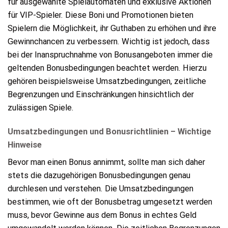
für ausgewählte Spielautomaten und exklusive Aktionen
für VIP-Spieler. Diese Boni und Promotionen bieten
Spielern die Möglichkeit, ihr Guthaben zu erhöhen und ihre
Gewinnchancen zu verbessern. Wichtig ist jedoch, dass
bei der Inanspruchnahme von Bonusangeboten immer die
geltenden Bonusbedingungen beachtet werden. Hierzu
gehören beispielsweise Umsatzbedingungen, zeitliche
Begrenzungen und Einschränkungen hinsichtlich der
zulässigen Spiele.
Umsatzbedingungen und Bonusrichtlinien – Wichtige
Hinweise
Bevor man einen Bonus annimmt, sollte man sich daher
stets die dazugehörigen Bonusbedingungen genau
durchlesen und verstehen. Die Umsatzbedingungen
bestimmen, wie oft der Bonusbetrag umgesetzt werden
muss, bevor Gewinne aus dem Bonus in echtes Geld