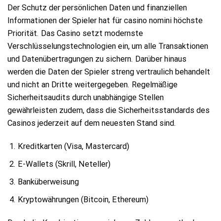
Der Schutz der persönlichen Daten und finanziellen
Informationen der Spieler hat für casino nomini höchste
Priorität. Das Casino setzt modernste
Verschlüsselungstechnologien ein, um alle Transaktionen
und Datenübertragungen zu sichern. Darüber hinaus
werden die Daten der Spieler streng vertraulich behandelt
und nicht an Dritte weitergegeben. Regelmäßige
Sicherheitsaudits durch unabhängige Stellen
gewährleisten zudem, dass die Sicherheitsstandards des
Casinos jederzeit auf dem neuesten Stand sind.
Kreditkarten (Visa, Mastercard)
E-Wallets (Skrill, Neteller)
Banküberweisung
Kryptowährungen (Bitcoin, Ethereum)