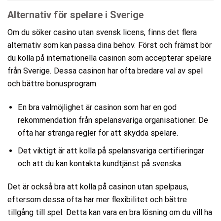
Alternativ för spelare i Sverige
Om du söker casino utan svensk licens, finns det flera
alternativ som kan passa dina behov. Först och främst bör
du kolla på internationella casinon som accepterar spelare
från Sverige. Dessa casinon har ofta bredare val av spel
och bättre bonusprogram.
En bra valmöjlighet är casinon som har en god
rekommendation från spelansvariga organisationer. De
ofta har stränga regler för att skydda spelare.
Det viktigt är att kolla på spelansvariga certifieringar
och att du kan kontakta kundtjänst på svenska.
Det är också bra att kolla på casinon utan spelpaus,
eftersom dessa ofta har mer flexibilitet och bättre
tillgång till spel. Detta kan vara en bra lösning om du vill ha