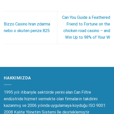
Can You Guide a Feathered
Bizzo Casino hran zdarma
Friend to Fortune on the
nebo o skuten penze.825
chicken road casino – and
Win Up to 98% of Your W
HAKKIMIZDA
1995 yılı itibariyle sektörde yerini alan Can Filtre
endüstride hizmet vermekte olan firmaların takdirini
kazanmış ve 2006 yılında uygulamaya koyduğu ISO 9001:
2008 Kalite Yönetim Sistemi İle desteklemiştir.