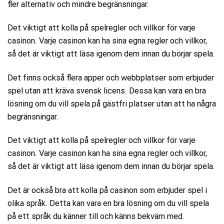
fler alternativ och mindre begränsningar.
Det viktigt att kolla på spelregler och villkor för varje
casinon. Varje casinon kan ha sina egna regler och villkor,
så det är viktigt att läsa igenom dem innan du börjar spela.
Det finns också flera apper och webbplatser som erbjuder
spel utan att kräva svensk licens. Dessa kan vara en bra
lösning om du vill spela på gästfri platser utan att ha några
begränsningar.
Det viktigt att kolla på spelregler och villkor för varje
casinon. Varje casinon kan ha sina egna regler och villkor,
så det är viktigt att läsa igenom dem innan du börjar spela.
Det är också bra att kolla på casinon som erbjuder spel i
olika språk. Detta kan vara en bra lösning om du vill spela
på ett språk du känner till och känns bekväm med.