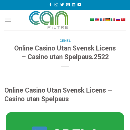
Skip
to
content
GENEL
Online Casino Utan Svensk Licens
– Casino utan Spelpaus.2522
Online Casino Utan Svensk Licens –
Casino utan Spelpaus