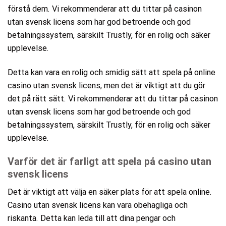
förstå dem. Vi rekommenderar att du tittar på casinon
utan svensk licens som har god betroende och god
betalningssystem, särskilt Trustly, för en rolig och säker
upplevelse.
Detta kan vara en rolig och smidig sätt att spela på online
casino utan svensk licens, men det är viktigt att du gör
det på rätt sätt. Vi rekommenderar att du tittar på casinon
utan svensk licens som har god betroende och god
betalningssystem, särskilt Trustly, för en rolig och säker
upplevelse.
Varför det är farligt att spela på casino utan
svensk licens
Det är viktigt att välja en säker plats för att spela online.
Casino utan svensk licens kan vara obehagliga och
riskanta. Detta kan leda till att dina pengar och