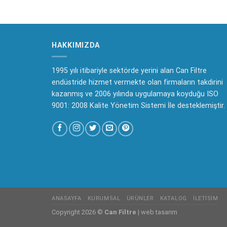
HAKKIMIZDA
1995 yılı itibariyle sektörde yerini alan Can Filtre
endüstride hizmet vermekte olan firmaların takdirini
kazanmış ve 2006 yılında uygulamaya koyduğu ISO
9001: 2008 Kalite Yönetim Sistemi İle desteklemiştir.
ANASAYFA
KURUMSAL
ÜRÜNLER
KATALOG
İLETISIM
Copyright 2026 ©
Can Filtre
|
web tasarım