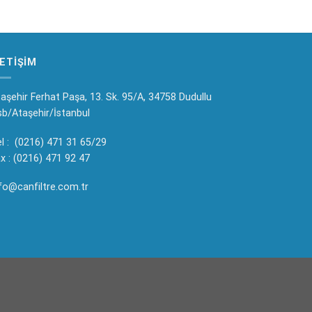
LETIŞIM
aşehir Ferhat Paşa, 13. Sk. 95/A, 34758 Dudullu
b/Ataşehir/İstanbul
l : (0216) 471 31 65/29
x : (0216) 471 92 47
fo@canfiltre.com.tr