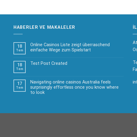
HABERLER VE MAKALELER
I
At
Online Casinos Liste zeigt überraschend
18
Os
einfache Wege zum Spielstart
Tem
Te
Test Post Created
18
Fa
Tem
Navigating online casinos Australia feels
in
17
surprisingly effortless once you know where
Tem
to look