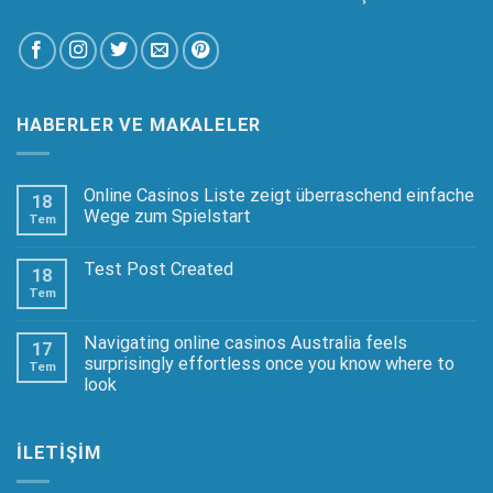
HABERLER VE MAKALELER
Online Casinos Liste zeigt überraschend einfache
18
Wege zum Spielstart
Tem
Test Post Created
18
Tem
Navigating online casinos Australia feels
17
surprisingly effortless once you know where to
Tem
look
ILETIŞIM