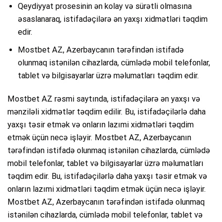
Qeydiyyat prosesinin ən kolay və sürətli olmasına
əsaslanaraq, istifadəçilərə ən yaxşı xidmətləri təqdim
edir.
Mostbet AZ, Azerbaycanın tərəfindən istifadə
olunmaq istənilən cihazlarda, cümlədə mobil telefonlar,
tablet və bilgisayarlar üzrə məlumatları təqdim edir.
Mostbet AZ rəsmi saytında, istifadəçilərə ən yaxşı və
mənziləli xidmətlər təqdim edilir. Bu, istifadəçilərlə daha
yaxşı təsir etmək və onların lazımi xidmətləri təqdim
etmək üçün necə işləyir. Mostbet AZ, Azerbaycanın
tərəfindən istifadə olunmaq istənilən cihazlarda, cümlədə
mobil telefonlar, tablet və bilgisayarlar üzrə məlumatları
təqdim edir. Bu, istifadəçilərlə daha yaxşı təsir etmək və
onların lazımi xidmətləri təqdim etmək üçün necə işləyir.
Mostbet AZ, Azerbaycanın tərəfindən istifadə olunmaq
istənilən cihazlarda, cümlədə mobil telefonlar, tablet və