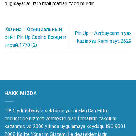
bilgisayarlar üzrə məlumatları təqdim edir.
Казино – Официальный
Pin Up – Azrbaycann n yax
сайт Pin Up Casino Входи и
kazinosu Rsmi sayt.2629
играй.1770 (2)
HAKKIMIZDA
1995 yılı itibariyle sektörde yerini alan Can Filtre
endüstride hizmet vermekte olan firmaların takdirini
kazanmış ve 2006 yılında uygulamaya koyduğu ISO 9001:
2008 Kalite Yönetim Sistemi İle desteklemiştir.