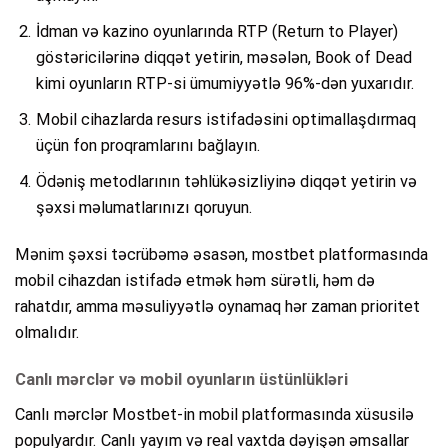
İdman və kazino oyunlarında RTP (Return to Player)
göstəricilərinə diqqət yetirin, məsələn, Book of Dead
kimi oyunların RTP-si ümumiyyətlə 96%-dən yuxarıdır.
Mobil cihazlarda resurs istifadəsini optimallaşdırmaq
üçün fon proqramlarını bağlayın.
Ödəniş metodlarının təhlükəsizliyinə diqqət yetirin və
şəxsi məlumatlarınızı qoruyun.
Mənim şəxsi təcrübəmə əsasən, mostbet platformasında
mobil cihazdan istifadə etmək həm sürətli, həm də
rahatdır, amma məsuliyyətlə oynamaq hər zaman prioritet
olmalıdır.
Canlı mərclər və mobil oyunların üstünlükləri
Canlı mərclər Mostbet-in mobil platformasında xüsusilə
populyardır. Canlı yayım və real vaxtda dəyişən əmsallar