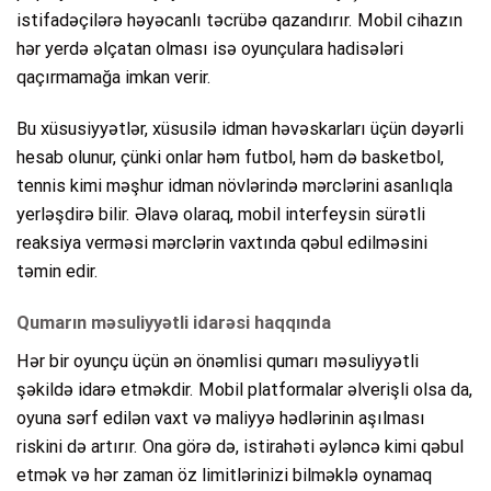
istifadəçilərə həyəcanlı təcrübə qazandırır. Mobil cihazın
hər yerdə əlçatan olması isə oyunçulara hadisələri
qaçırmamağa imkan verir.
Bu xüsusiyyətlər, xüsusilə idman həvəskarları üçün dəyərli
hesab olunur, çünki onlar həm futbol, həm də basketbol,
tennis kimi məşhur idman növlərində mərclərini asanlıqla
yerləşdirə bilir. Əlavə olaraq, mobil interfeysin sürətli
reaksiya verməsi mərclərin vaxtında qəbul edilməsini
təmin edir.
Qumarın məsuliyyətli idarəsi haqqında
Hər bir oyunçu üçün ən önəmlisi qumarı məsuliyyətli
şəkildə idarə etməkdir. Mobil platformalar əlverişli olsa da,
oyuna sərf edilən vaxt və maliyyə hədlərinin aşılması
riskini də artırır. Ona görə də, istirahəti əyləncə kimi qəbul
etmək və hər zaman öz limitlərinizi bilməklə oynamaq