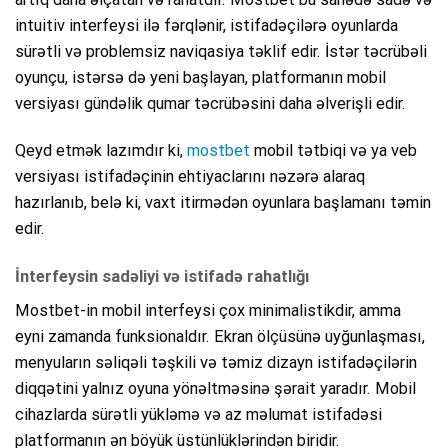
intuitiv interfeysi ilə fərqlənir, istifadəçilərə oyunlarda
sürətli və problemsiz naviqasiya təklif edir. İstər təcrübəli
oyunçu, istərsə də yeni başlayan, platformanın mobil
versiyası gündəlik qumar təcrübəsini daha əlverişli edir.
Qeyd etmək lazımdır ki,
mostbet
mobil tətbiqi və ya veb
versiyası istifadəçinin ehtiyaclarını nəzərə alaraq
hazırlanıb, belə ki, vaxt itirmədən oyunlara başlamanı təmin
edir.
İnterfeysin sadəliyi və istifadə rahatlığı
Mostbet-in mobil interfeysi çox minimalistikdir, amma
eyni zamanda funksionaldır. Ekran ölçüsünə uyğunlaşması,
menyuların səliqəli təşkili və təmiz dizayn istifadəçilərin
diqqətini yalnız oyuna yönəltməsinə şərait yaradır. Mobil
cihazlarda sürətli yükləmə və az məlumat istifadəsi
platformanın ən böyük üstünlüklərindən biridir.