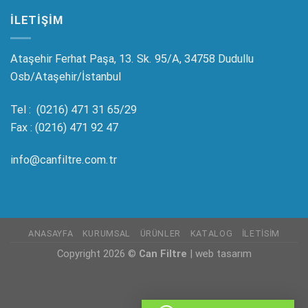
ILETIŞIM
Ataşehir Ferhat Paşa, 13. Sk. 95/A, 34758 Dudullu
Osb/Ataşehir/İstanbul
Tel : (0216) 471 31 65/29
Fax : (0216) 471 92 47
info@canfiltre.com.tr
ANASAYFA
KURUMSAL
ÜRÜNLER
KATALOG
İLETISIM
Copyright 2026 ©
Can Filtre
|
web tasarım