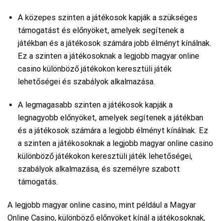
A közepes szinten a játékosok kapják a szükséges
támogatást és előnyöket, amelyek segítenek a
játékban és a játékosok számára jobb élményt kínálnak.
Ez a szinten a játékosoknak a legjobb magyar online
casino különböző játékokon keresztüli játék
lehetőségei és szabályok alkalmazása.
A legmagasabb szinten a játékosok kapják a
legnagyobb előnyöket, amelyek segítenek a játékban
és a játékosok számára a legjobb élményt kínálnak. Ez
a szinten a játékosoknak a legjobb magyar online casino
különböző játékokon keresztüli játék lehetőségei,
szabályok alkalmazása, és személyre szabott
támogatás.
A legjobb magyar online casino, mint például a Magyar
Online Casino, különböző előnyöket kínál a játékosoknak,