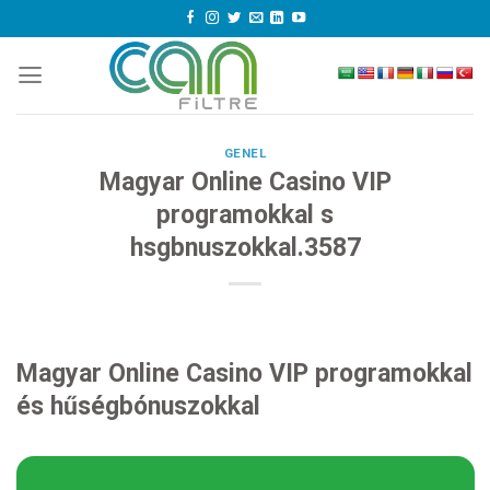
Skip
to
content
GENEL
Magyar Online Casino VIP
programokkal s
hsgbnuszokkal.3587
Magyar Online Casino VIP programokkal
és hűségbónuszokkal