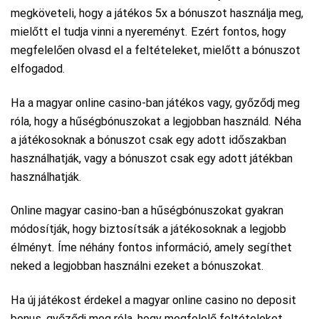
megköveteli, hogy a játékos 5x a bónuszot használja meg,
mielőtt el tudja vinni a nyereményt. Ezért fontos, hogy
megfelelően olvasd el a feltételeket, mielőtt a bónuszot
elfogadod.
Ha a magyar online casino-ban játékos vagy, győződj meg
róla, hogy a hűségbónuszokat a legjobban használd. Néha
a játékosoknak a bónuszot csak egy adott időszakban
használhatják, vagy a bónuszot csak egy adott játékban
használhatják.
Online magyar casino-ban a hűségbónuszokat gyakran
módosítják, hogy biztosítsák a játékosoknak a legjobb
élményt. Íme néhány fontos információ, amely segíthet
neked a legjobban használni ezeket a bónuszokat.
Ha új játékost érdekel a magyar online casino no deposit
bonus, győződj meg róla, hogy megfelelő feltételeket