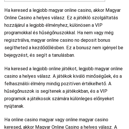
Ha keresed a legjobb magyar online casino, akkor Magyar
Online Casino a helyes válasz. Ez a játékló szolgáltatás
hozzájárul a legjobb élményhez, különösen a VIP
programokkal és hűségőnuszokkal. Ha nem vagy még
regisztrálva, magyar online casino no deposit bonus
segítheted a kezdődőlésben. Ez a bonusz nem igényel be
bejegyzést, és segít a tanulásban.
Ha keresed a legjobb online játékot, legjobb magyar online
casino a helyes válasz. A játékok kiváló minőségűek, és a
felhasználói élmény mindig pozitíven értékelhető. A
hűségőnuszok is segítenek a játékokban, és a VIP
programok a játékosok számára különleges előnyeket
nyújtanak.
Ha online casino magyar vagy online magyar casino
keresed, akkor Magyar Online Casino a helyes válasz. A