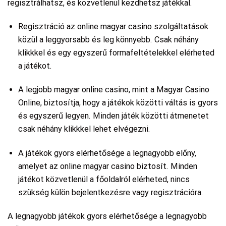
regisztrálhatsz, és közvetlenül kezdhetsz játékkal.
Regisztráció az online magyar casino szolgáltatások
közül a leggyorsabb és leg könnyebb. Csak néhány
klikkkel és egy egyszerű formafeltételekkel elérheted
a játékot.
A legjobb magyar online casino, mint a Magyar Casino
Online, biztosítja, hogy a játékok közötti váltás is gyors
és egyszerű legyen. Minden játék közötti átmenetet
csak néhány klikkkel lehet elvégezni.
A játékok gyors elérhetősége a legnagyobb előny,
amelyet az online magyar casino biztosít. Minden
játékot közvetlenül a főoldalról elérheted, nincs
szükség külön bejelentkezésre vagy regisztrációra.
A legnagyobb játékok gyors elérhetősége a legnagyobb