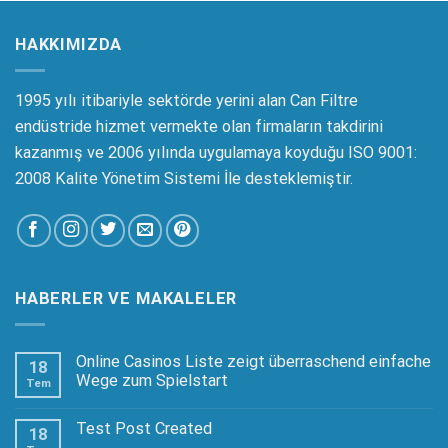
HAKKIMIZDA
1995 yılı itibariyle sektörde yerini alan Can Filtre
endüstride hizmet vermekte olan firmaların takdirini
kazanmış ve 2006 yılında uygulamaya koyduğu ISO 9001:
2008 Kalite Yönetim Sistemi İle desteklemiştir.
HABERLER VE MAKALELER
Online Casinos Liste zeigt überraschend einfache
18
Wege zum Spielstart
Tem
Test Post Created
18