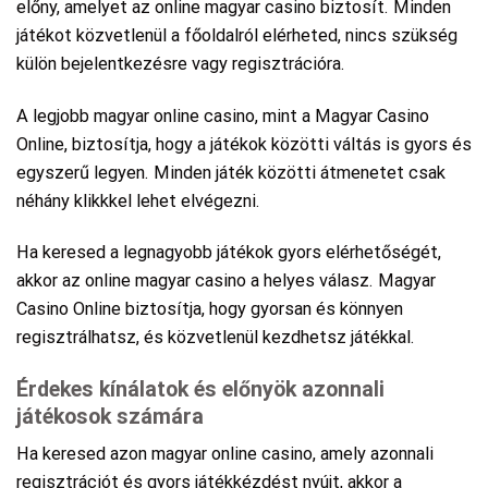
előny, amelyet az online magyar casino biztosít. Minden
játékot közvetlenül a főoldalról elérheted, nincs szükség
külön bejelentkezésre vagy regisztrációra.
A legjobb magyar online casino, mint a Magyar Casino
Online, biztosítja, hogy a játékok közötti váltás is gyors és
egyszerű legyen. Minden játék közötti átmenetet csak
néhány klikkkel lehet elvégezni.
Ha keresed a legnagyobb játékok gyors elérhetőségét,
akkor az online magyar casino a helyes válasz. Magyar
Casino Online biztosítja, hogy gyorsan és könnyen
regisztrálhatsz, és közvetlenül kezdhetsz játékkal.
Érdekes kínálatok és előnyök azonnali
játékosok számára
Ha keresed azon magyar online casino, amely azonnali
regisztrációt és gyors játékkézdést nyújt, akkor a