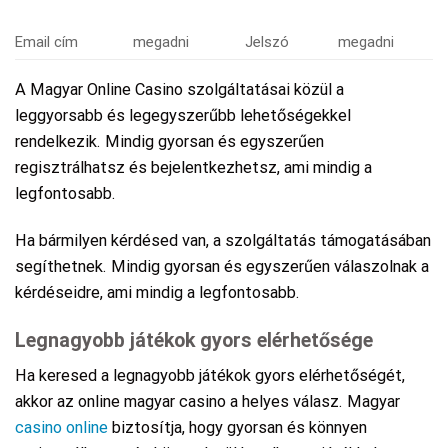
Email cím
megadni
Jelszó
megadni
A Magyar Online Casino szolgáltatásai közül a
leggyorsabb és legegyszerűbb lehetőségekkel
rendelkezik. Mindig gyorsan és egyszerűen
regisztrálhatsz és bejelentkezhetsz, ami mindig a
legfontosabb.
Ha bármilyen kérdésed van, a szolgáltatás támogatásában
segíthetnek. Mindig gyorsan és egyszerűen válaszolnak a
kérdéseidre, ami mindig a legfontosabb.
Legnagyobb játékok gyors elérhetősége
Ha keresed a legnagyobb játékok gyors elérhetőségét,
akkor az online magyar casino a helyes válasz. Magyar
casino online
biztosítja, hogy gyorsan és könnyen