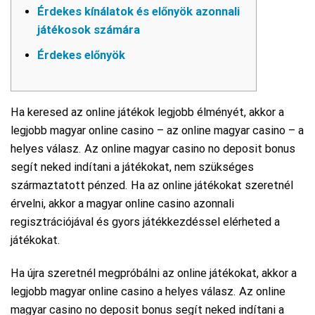
Érdekes kínálatok és előnyök azonnali
játékosok számára
Érdekes előnyök
Ha keresed az online játékok legjobb élményét, akkor a
legjobb magyar online casino – az online magyar casino – a
helyes válasz. Az online magyar casino no deposit bonus
segít neked indítani a játékokat, nem szükséges
származtatott pénzed. Ha az online játékokat szeretnél
érvelni, akkor a magyar online casino azonnali
regisztrációjával és gyors játékkezdéssel elérheted a
játékokat.
Ha újra szeretnél megpróbálni az online játékokat, akkor a
legjobb magyar online casino a helyes válasz. Az online
magyar casino no deposit bonus segít neked indítani a