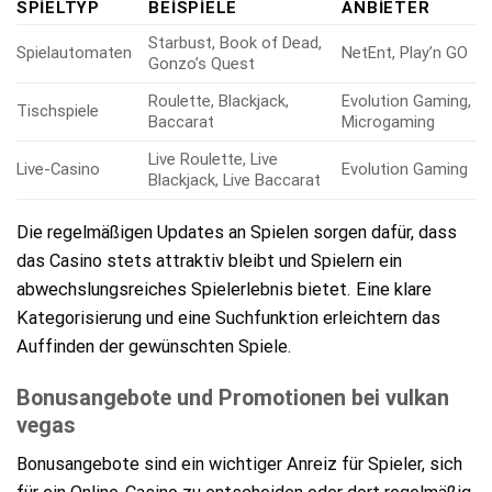
SPIELTYP
BEISPIELE
ANBIETER
Starbust, Book of Dead,
Spielautomaten
NetEnt, Play’n GO
Gonzo’s Quest
Roulette, Blackjack,
Evolution Gaming,
Tischspiele
Baccarat
Microgaming
Live Roulette, Live
Live-Casino
Evolution Gaming
Blackjack, Live Baccarat
Die regelmäßigen Updates an Spielen sorgen dafür, dass
das Casino stets attraktiv bleibt und Spielern ein
abwechslungsreiches Spielerlebnis bietet. Eine klare
Kategorisierung und eine Suchfunktion erleichtern das
Auffinden der gewünschten Spiele.
Bonusangebote und Promotionen bei vulkan
vegas
Bonusangebote sind ein wichtiger Anreiz für Spieler, sich