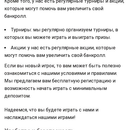
Кроме того, у нас есть регулярные турниры и акции,
которые могут помочь вам увеличить свой
банкролл.
Турниры: мы регулярно организуем турниры, в
которых вы можете играть и выиграть призы.
Акции: у нас есть регулярные акции, которые
могут помочь вам увеличить свой банкролл.
Если вы новый игрок, то вам может быть полезно
ознакомиться с нашими условиями и правилами.
Мы предлагаем вам бесплатную регистрацию и
возможность начать играть с минимальным
депозитом.
Надеемся, что вы будете играть с нами и
наслаждаться нашими играми!