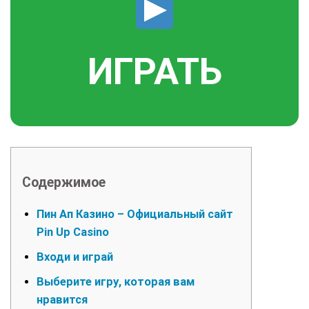
ИГРАТЬ
Содержимое
Пин Ап Казино – Официальный сайт
Pin Up Casino
Входи и играй
Выберите игру, которая вам
нравится