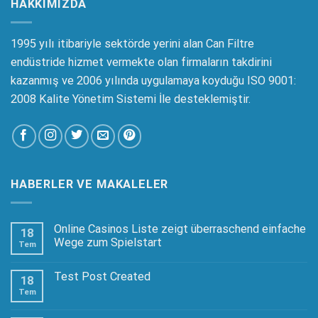
HAKKIMIZDA
1995 yılı itibariyle sektörde yerini alan Can Filtre
endüstride hizmet vermekte olan firmaların takdirini
kazanmış ve 2006 yılında uygulamaya koyduğu ISO 9001:
2008 Kalite Yönetim Sistemi İle desteklemiştir.
HABERLER VE MAKALELER
Online Casinos Liste zeigt überraschend einfache
18
Wege zum Spielstart
Tem
Test Post Created
18
Tem