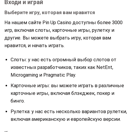
Входи и играй
Выберите игру, которая вам нравится
На нашем сайте Pin Up Casino доступны более 3000
игр, включая слоты, карточные игры, рулетку и
другие. Вы можете выбрать игру, которая вам
нравится, и начать играть.
Слоты: у нас есть огромный выбор слотов от
известных разработчиков, таких как NetEnt,
Microgaming и Pragmatic Play.
Карточные игры: вы можете играть в различные
карточные игры, включая блэкджек, покер и
бинго.
Рулетка: у нас есть несколько вариантов рулетки,
включая американскую и европейскую версии.