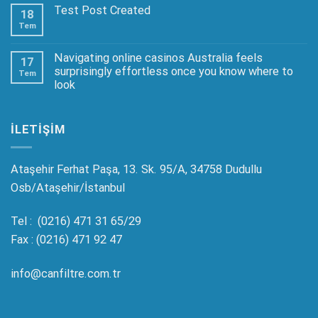
Test Post Created
18
Tem
Navigating online casinos Australia feels
17
surprisingly effortless once you know where to
Tem
look
ILETIŞIM
Ataşehir Ferhat Paşa, 13. Sk. 95/A, 34758 Dudullu
Osb/Ataşehir/İstanbul
Tel : (0216) 471 31 65/29
Fax : (0216) 471 92 47
info@canfiltre.com.tr