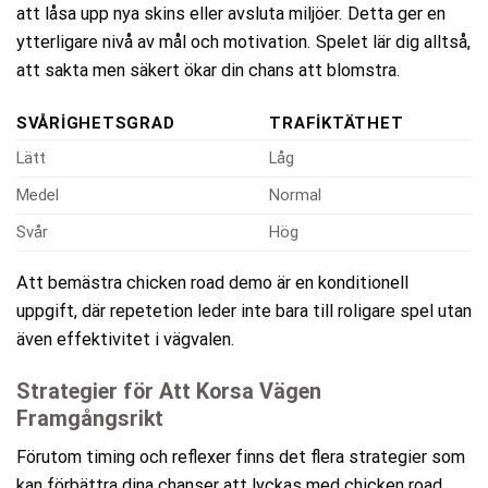
att låsa upp nya skins eller avsluta miljöer. Detta ger en
ytterligare nivå av mål och motivation. Spelet lär dig alltså,
att sakta men säkert ökar din chans att blomstra.
SVÅRIGHETSGRAD
TRAFIKTÄTHET
Lätt
Låg
Medel
Normal
Svår
Hög
Att bemästra chicken road demo är en konditionell
uppgift, där repetetion leder inte bara till roligare spel utan
även effektivitet i vägvalen.
Strategier för Att Korsa Vägen
Framgångsrikt
Förutom timing och reflexer finns det flera strategier som
kan förbättra dina chanser att lyckas med chicken road