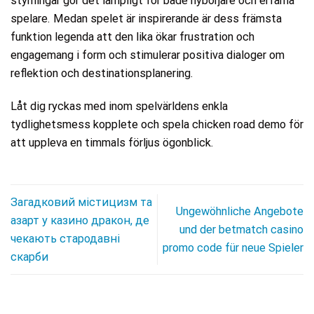
styrningar gör det lämpligt för både nybörjare och erfarna
spelare. Medan spelet är inspirerande är dess främsta
funktion legenda att den lika ökar frustration och
engagemang i form och stimulerar positiva dialoger om
reflektion och destinationsplanering.
Låt dig ryckas med inom spelvärldens enkla
tydlighetsmess kopplete och spela chicken road demo för
att uppleva en timmals förljus ögonblick.
Загадковий містицизм та
Ungewöhnliche Angebote
азарт у казино дракон, де
und der betmatch casino
чекають стародавні
promo code für neue Spieler
скарби