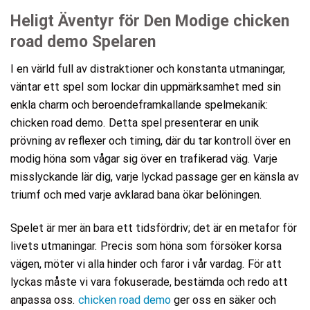
Heligt Äventyr för Den Modige chicken
road demo Spelaren
I en värld full av distraktioner och konstanta utmaningar,
väntar ett spel som lockar din uppmärksamhet med sin
enkla charm och beroendeframkallande spelmekanik:
chicken road demo. Detta spel presenterar en unik
prövning av reflexer och timing, där du tar kontroll över en
modig höna som vågar sig över en trafikerad väg. Varje
misslyckande lär dig, varje lyckad passage ger en känsla av
triumf och med varje avklarad bana ökar belöningen.
Spelet är mer än bara ett tidsfördriv; det är en metafor för
livets utmaningar. Precis som höna som försöker korsa
vägen, möter vi alla hinder och faror i vår vardag. För att
lyckas måste vi vara fokuserade, bestämda och redo att
anpassa oss.
chicken road demo
ger oss en säker och