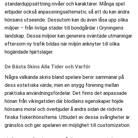
standarduppsättning nivåer och karaktärer. Många spel
erbjuder också anpassningsalternativ, så att du kan ändra
hönsans utseende. Dessutom kan du även låsa upp olika
miljöer – från livliga städer till bondgårdar i Gryningens
landskap. Dessa miljöer kan generera oväntade utmaningar
eftersom ny trafik bildas när miljön anknyter till olika
högändade hjärtslager.
De Bästa Skins Alla Tider och Varför
Några välkända skins bland spelare beror sammanar på
dess estetiska värde, men en snygg förening mellan
praktiska användningsfördelar. Det finns det anpassade
hönan från vikingatiden där blodlains egenskaper höjde
hönsans moral och överbjuder å andra sidan de rödvita
finska fiskerihönslterna. Utbudet av dessa svårigheter är
gränslös och ger spelaren en möjlighet till customization.