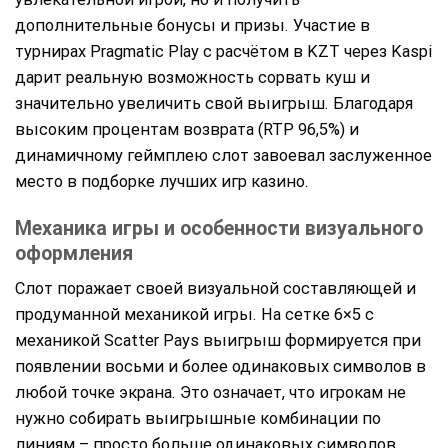
дополнительные бонусы и призы. Участие в
турнирах Pragmatic Play с расчётом в KZT через Kaspi
дарит реальную возможность сорвать куш и
значительно увеличить свой выигрыш. Благодаря
высоким процентам возврата (RTP 96,5%) и
динамичному геймплею слот завоевал заслуженное
место в подборке лучших игр казино.
Механика игры и особенности визуального
оформления
Слот поражает своей визуальной составляющей и
продуманной механикой игры. На сетке 6×5 с
механикой Scatter Pays выигрыш формируется при
появлении восьми и более одинаковых символов в
любой точке экрана. Это означает, что игрокам не
нужно собирать выигрышные комбинации по
линиям – просто больше одинаковых символов