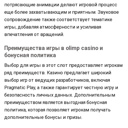
потрясающие анимации делают игровой процесс
еще более захватывающим и приятным. Звуковое
сопровождение также соответствует тематике
игры, добавляя атмосферности и усиливая
впечатления от вращений.
Преимущества игры в olimp casino и
бонусная политика
Выбор
для игры в этот слот предоставляет игрокам
ряд преимуществ. Казино предлагает широкий
выбор игр от ведущих разработчиков, включая
Pragmatic Play, а также гарантирует честную игру и
безопасность личных данных. Дополнительным
преимуществом является выгодная бонусная
политика, которая позволяет игрокам получать
дополнительные бонусы и призы.