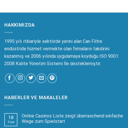
HAKKIMIZDA
1995 yılı itibariyle sektörde yerini alan Can Filtre
endüstride hizmet vermekte olan firmaların takdirini
kazanmış ve 2006 yılında uygulamaya koyduğu ISO 9001:
2008 Kalite Yönetim Sistemi İle desteklemiştir.
HABERLER VE MAKALELER
Online Casinos Liste zeigt überraschend einfache
18
Wege zum Spielstart
Tem