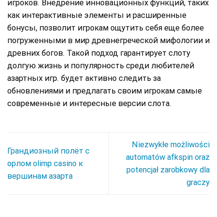
игроков. Внедрение инновационных функций, таких
как интерактивные элементы и расширенные
бонусы, позволит игрокам ощутить себя еще более
погруженными в мир древнегреческой мифологии и
древних богов. Такой подход гарантирует слоту
долгую жизнь и популярность среди любителей
азартных игр.
будет активно следить за
обновлениями и предлагать своим игрокам самые
современные и интересные версии слота.
Niezwykłe możliwości
Грандиозный полёт с
automatów afkspin oraz
орлом olimp casino к
potencjał zarobkowy dla
вершинам азарта
graczy