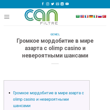
Skip
to
content
GENEL
Громкое мордобитие в мире
азарта с olimp casino и
невероятными шансами
Громкое мордобитие в мире азарта с
olimp casino и невероятными
шансами