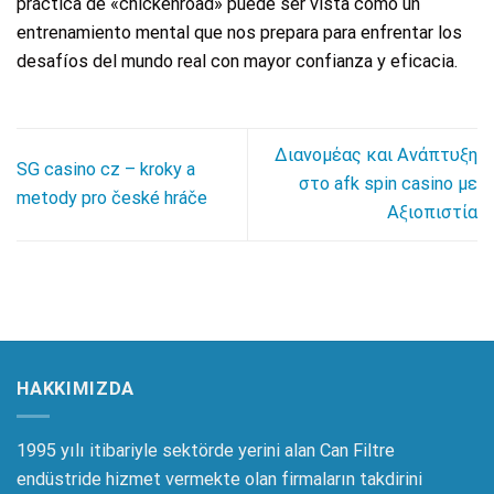
práctica de «chickenroad» puede ser vista como un
entrenamiento mental que nos prepara para enfrentar los
desafíos del mundo real con mayor confianza y eficacia.
Διανομέας και Ανάπτυξη
SG casino cz – kroky a
στο afk spin casino με
metody pro české hráče
Αξιοπιστία
HAKKIMIZDA
1995 yılı itibariyle sektörde yerini alan Can Filtre
endüstride hizmet vermekte olan firmaların takdirini