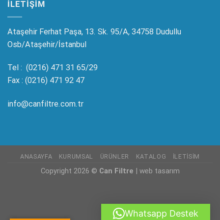
ILETIŞIM
Ataşehir Ferhat Paşa, 13. Sk. 95/A, 34758 Dudullu
Osb/Ataşehir/İstanbul
Tel : (0216) 471 31 65/29
Fax : (0216) 471 92 47
info@canfiltre.com.tr
ANASAYFA
KURUMSAL
ÜRÜNLER
KATALOG
İLETISIM
Copyright 2026 ©
Can Filtre
|
web tasarım
Whatsapp Destek