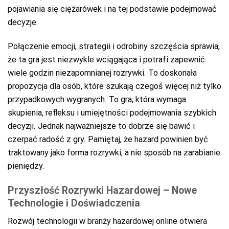
pojawiania się ciężarówek i na tej podstawie podejmować
decyzje.
Połączenie emocji, strategii i odrobiny szczęścia sprawia,
że ta gra jest niezwykle wciągająca i potrafi zapewnić
wiele godzin niezapomnianej rozrywki. To doskonała
propozycja dla osób, które szukają czegoś więcej niż tylko
przypadkowych wygranych. To gra, która wymaga
skupienia, refleksu i umiejętności podejmowania szybkich
decyzji. Jednak najważniejsze to dobrze się bawić i
czerpać radość z gry. Pamiętaj, że hazard powinien być
traktowany jako forma rozrywki, a nie sposób na zarabianie
pieniędzy.
Przyszłość Rozrywki Hazardowej – Nowe
Technologie i Doświadczenia
Rozwój technologii w branży hazardowej online otwiera