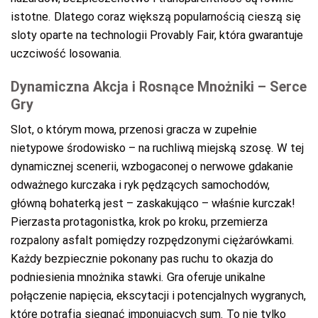
istotne. Dlatego coraz większą popularnością cieszą się
sloty oparte na technologii Provably Fair, która gwarantuje
uczciwość losowania.
Dynamiczna Akcja i Rosnące Mnożniki – Serce
Gry
Slot, o którym mowa, przenosi gracza w zupełnie
nietypowe środowisko – na ruchliwą miejską szosę. W tej
dynamicznej scenerii, wzbogaconej o nerwowe gdakanie
odważnego kurczaka i ryk pędzących samochodów,
główną bohaterką jest – zaskakująco – właśnie kurczak!
Pierzasta protagonistka, krok po kroku, przemierza
rozpalony asfalt pomiędzy rozpędzonymi ciężarówkami.
Każdy bezpiecznie pokonany pas ruchu to okazja do
podniesienia mnożnika stawki. Gra oferuje unikalne
połączenie napięcia, ekscytacji i potencjalnych wygranych,
które potrafią sięgnąć imponujących sum. To nie tylko