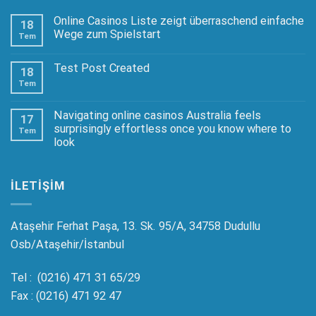
Online Casinos Liste zeigt überraschend einfache
18
Wege zum Spielstart
Tem
Test Post Created
18
Tem
Navigating online casinos Australia feels
17
surprisingly effortless once you know where to
Tem
look
ILETIŞIM
Ataşehir Ferhat Paşa, 13. Sk. 95/A, 34758 Dudullu
Osb/Ataşehir/İstanbul
Tel : (0216) 471 31 65/29
Fax : (0216) 471 92 47