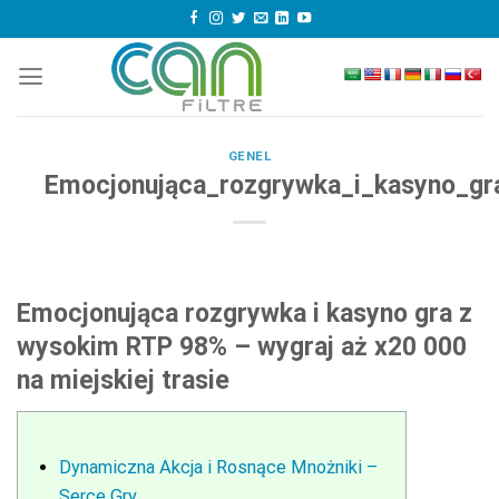
Skip
to
content
GENEL
Emocjonująca_rozgrywka_i_kasyno_g
Emocjonująca rozgrywka i kasyno gra z
wysokim RTP 98% – wygraj aż x20 000
na miejskiej trasie
Dynamiczna Akcja i Rosnące Mnożniki –
Serce Gry