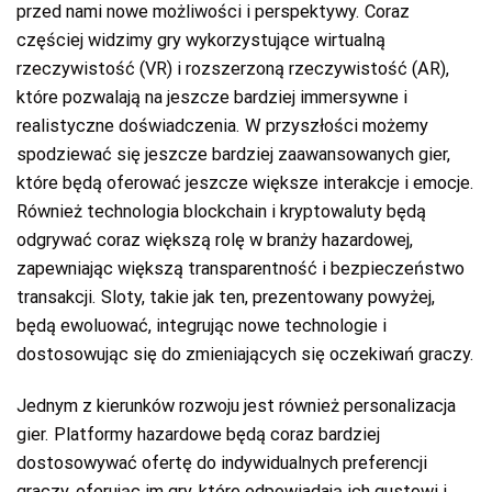
przed nami nowe możliwości i perspektywy. Coraz
częściej widzimy gry wykorzystujące wirtualną
rzeczywistość (VR) i rozszerzoną rzeczywistość (AR),
które pozwalają na jeszcze bardziej immersywne i
realistyczne doświadczenia. W przyszłości możemy
spodziewać się jeszcze bardziej zaawansowanych gier,
które będą oferować jeszcze większe interakcje i emocje.
Również technologia blockchain i kryptowaluty będą
odgrywać coraz większą rolę w branży hazardowej,
zapewniając większą transparentność i bezpieczeństwo
transakcji. Sloty, takie jak ten, prezentowany powyżej,
będą ewoluować, integrując nowe technologie i
dostosowując się do zmieniających się oczekiwań graczy.
Jednym z kierunków rozwoju jest również personalizacja
gier. Platformy hazardowe będą coraz bardziej
dostosowywać ofertę do indywidualnych preferencji
graczy, oferując im gry, które odpowiadają ich gustowi i