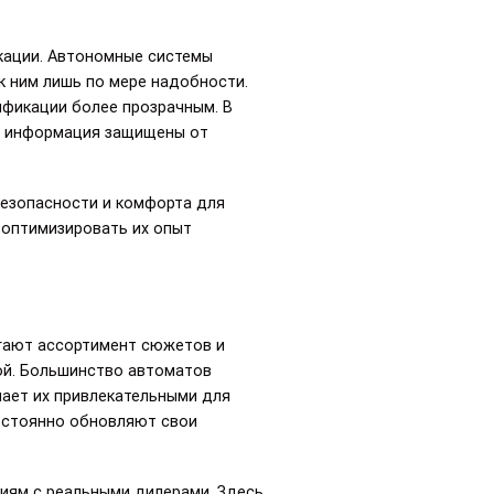
кации. Автономные системы
к ним лишь по мере надобности.
ификации более прозрачным. В
их информация защищены от
безопасности и комфорта для
 оптимизировать их опыт
агают ассортимент сюжетов и
ой. Большинство автоматов
ает их привлекательными для
постоянно обновляют свои
иям с реальными дилерами. Здесь