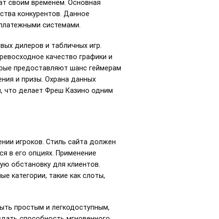
ат своим временем. Основная
нства конкурентов. Данное
платежными системами.
вых дилеров и табличных игр.
ревосходное качество графики и
торые предоставляют шанс геймерам
ния и призы. Охрана данных
, что делает Фреш Казино одним
нии игроков. Стиль сайта должен
я в его опциях. Применение
ую обстановку для клиентов.
е категории, такие как слоты,
ыть простым и легкодоступным,
оздать способность мгновенного