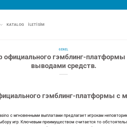
KATALOG
İLETISIM
GENEL
р официального гэмблинг-платформы
выводами средств.
фициального гэмблинг-платформы с 
asino с мгновенными выплатами предлагает игрокам неповтори
ыбору игр. Ключевым преимуществом считается то обстоятель