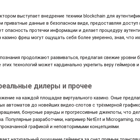
тором выступает внедрение техники blockchain для аутентифи
и приватные данные в безопасном виде, предоставляя доступ 
ет опасность протечки информации и делает процедуру аутент
н казино фреш могут ощущать себя более уверенно, зная, что 
познания продолжают развиваться, предлагая свежие уровни 
е этих технологий может кардинально укрепить веру геймеров и
 реальные дилеры и прочее
ожение на каждой площадке виртуального казино. Оные предл
вых автоматов до новейших видео-слотов с трёхмерной график
ращения, бонусные раунды и прогрессивные джекпоты, что дел
а. Популярные разработчики, например NetEnt и Microgaming, 
 прокачанной графикой и неповторимыми концепциями.
вает натуральный ощущение гейминга за счет прямым трансляц