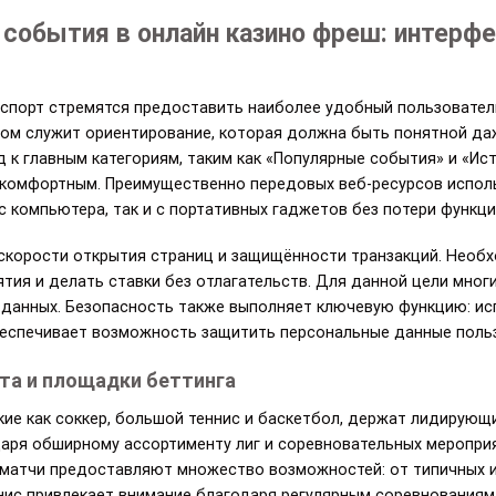
 события в онлайн казино фреш: интерфе
спорт стремятся предоставить наиболее удобный пользовател
том служит ориентирование, которая должна быть понятной да
 к главным категориям, таким как «Популярные события» и «Ис
 комфортным. Преимущественно передовых веб-ресурсов испол
с компьютера, так и с портативных гаджетов без потери функц
скорости открытия страниц и защищённости транзакций. Необх
тия и делать ставки без отлагательств. Для данной цели мно
 данных. Безопасность также выполняет ключевую функцию: ис
еспечивает возможность защитить персональные данные польз
та и площадки беттинга
ие как соккер, большой теннис и баскетбол, держат лидирующи
аря обширному ассортименту лиг и соревновательных мероприя
е матчи предоставляют множество возможностей: от типичных 
ннис привлекает внимание благодаря регулярным соревнованиям 