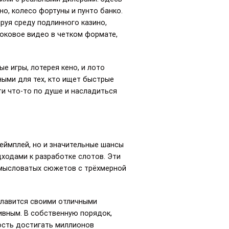
о, колесо фортуны и пунто банко.
уя среду подлинного казино,
оковое видео в четком формате,
е игры, лотерея кено, и лото
ными для тех, кто ищет быстрые
и что-то по душе и насладиться
ймплей, но и значительные шансы
дходами к разработке слотов. Эти
амысловатых сюжетов с трёхмерной
славится своими отличными
ивным. В собственную порядок,
ость достигать миллионов