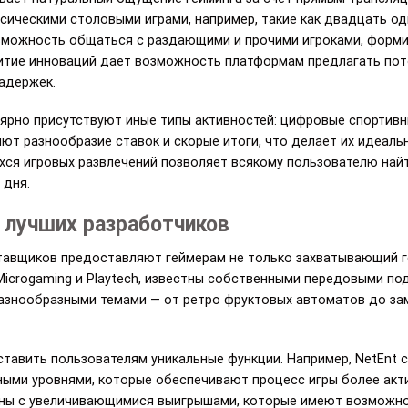
сическими столовыми играми, например, такие как двадцать одн
зможность общаться с раздающими и прочими игроками, формир
витие инноваций дает возможность платформам предлагать пот
адержек.
лярно присутствуют иные типы активностей: цифровые спортивны
яют разнообразие ставок и скорые итоги, что делает их идеаль
ся игровых развлечений позволяет всякому пользователю найт
 дня.
 лучших разработчиков
тавщиков предоставляют геймерам не только захватывающий ге
 Microgaming и Playtech, известны собственными передовыми по
разнообразными темами — от ретро фруктовых автоматов до з
тавить пользователям уникальные функции. Например, NetEnt 
ыми уровнями, которые обеспечивают процесс игры более акт
оны с увеличивающимися выигрышами, которые имеют возможн