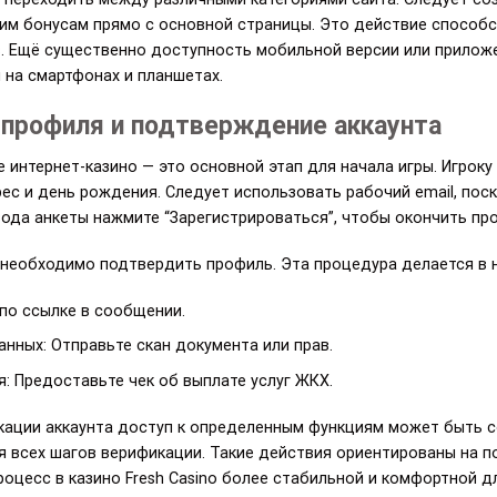
им бонусам прямо с основной страницы. Это действие способс
в. Ещё существенно доступность мобильной версии или прилож
на смартфонах и планшетах.
профиля и подтверждение аккаунта
интернет-казино — это основной этап для начала игры. Игрок
рес и день рождения. Следует использовать рабочий email, поск
да анкеты нажмите “Зарегистрироваться”, чтобы окончить про
необходимо подтвердить профиль. Эта процедура делается в н
по ссылке в сообщении.
нных: Отправьте скан документа или прав.
 Предоставьте чек об выплате услуг ЖКХ.
кации аккаунта доступ к определенным функциям может быть с
 всех шагов верификации. Такие действия ориентированы на 
оцесс в казино Fresh Casino более стабильной и комфортной дл