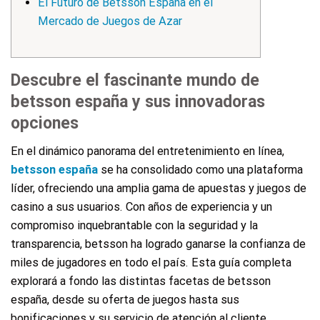
El Futuro de Betsson España en el
Mercado de Juegos de Azar
Descubre el fascinante mundo de
betsson españa y sus innovadoras
opciones
En el dinámico panorama del entretenimiento en línea,
betsson españa
se ha consolidado como una plataforma
líder, ofreciendo una amplia gama de apuestas y juegos de
casino a sus usuarios. Con años de experiencia y un
compromiso inquebrantable con la seguridad y la
transparencia, betsson ha logrado ganarse la confianza de
miles de jugadores en todo el país. Esta guía completa
explorará a fondo las distintas facetas de betsson
españa, desde su oferta de juegos hasta sus
bonificaciones y su servicio de atención al cliente.