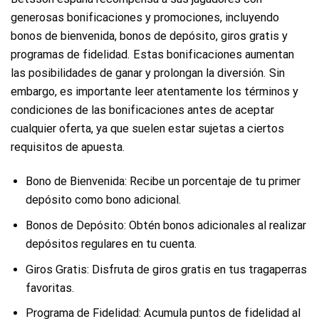
generosas bonificaciones y promociones, incluyendo
bonos de bienvenida, bonos de depósito, giros gratis y
programas de fidelidad. Estas bonificaciones aumentan
las posibilidades de ganar y prolongan la diversión. Sin
embargo, es importante leer atentamente los términos y
condiciones de las bonificaciones antes de aceptar
cualquier oferta, ya que suelen estar sujetas a ciertos
requisitos de apuesta.
Bono de Bienvenida: Recibe un porcentaje de tu primer
depósito como bono adicional.
Bonos de Depósito: Obtén bonos adicionales al realizar
depósitos regulares en tu cuenta.
Giros Gratis: Disfruta de giros gratis en tus tragaperras
favoritas.
Programa de Fidelidad: Acumula puntos de fidelidad al