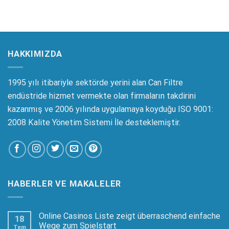
HAKKIMIZDA
1995 yılı itibariyle sektörde yerini alan Can Filtre
endüstride hizmet vermekte olan firmaların takdirini
kazanmış ve 2006 yılında uygulamaya koyduğu ISO 9001:
2008 Kalite Yönetim Sistemi İle desteklemiştir.
HABERLER VE MAKALELER
Online Casinos Liste zeigt überraschend einfache
18
Wege zum Spielstart
Tem