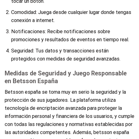
tocar un botón.
Comodidad: Juega desde cualquier lugar donde tengas
conexión a internet.
Notificaciones: Recibe notificaciones sobre
promociones y resultados de eventos en tiempo real.
Seguridad: Tus datos y transacciones están
protegidos con medidas de seguridad avanzadas.
Medidas de Seguridad y Juego Responsable
en Betsson España
Betsson españa se toma muy en serio la seguridad y la
protección de sus jugadores. La plataforma utiliza
tecnología de encriptación avanzada para proteger la
información personal y financiera de los usuarios, y cumple
con todas las regulaciones y normativas establecidas por
las autoridades competentes. Además, betsson españa