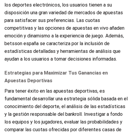
los deportes electrónicos, los usuarios tienen a su
disposición una gran variedad de mercados de apuestas
para satisfacer sus preferencias. Las cuotas
competitivas y las opciones de apuestas en vivo añaden
emoción y dinamismo a la experiencia de juego. Además,
betsson españa se caracteriza por la inclusión de
estadísticas detalladas y herramientas de análisis que
ayudan a los usuarios a tomar decisiones informadas.
Estrategias para Maximizar Tus Ganancias en
Apuestas Deportivas
Para tener éxito en las apuestas deportivas, es
fundamental desarrollar una estrategia sólida basada en el
conocimiento del deporte, el análisis de las estadísticas
y la gestión responsable del bankroll. Investigar a fondo
los equipos y los jugadores, evaluar las probabilidades y
comparar las cuotas ofrecidas por diferentes casas de