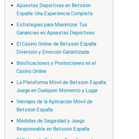
Apuestas Deportivas en Betsson
España: Una Experiencia Completa
Estrategias para Maximizar Tus
Ganancias en Apuestas Deportivas
El Casino Online de Betsson España:
Diversión y Emoción Garantizada
Bonificaciones y Promociones en el
Casino Online
La Plataforma Móvil de Betsson España:
Juega en Cualquier Momento y Lugar
Ventajas de la Aplicación Móvil de
Betsson España
Medidas de Seguridad y Juego
Responsable en Betsson España