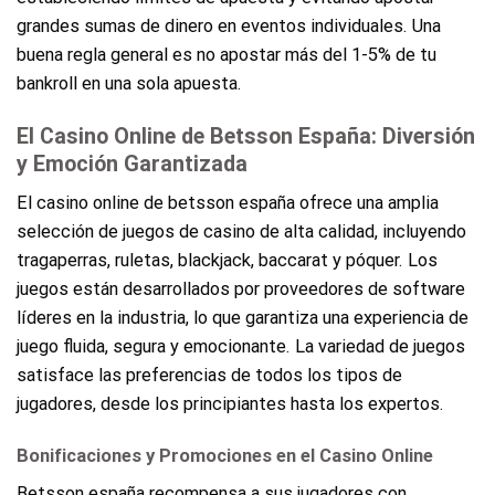
grandes sumas de dinero en eventos individuales. Una
buena regla general es no apostar más del 1-5% de tu
bankroll en una sola apuesta.
El Casino Online de Betsson España: Diversión
y Emoción Garantizada
El casino online de betsson españa ofrece una amplia
selección de juegos de casino de alta calidad, incluyendo
tragaperras, ruletas, blackjack, baccarat y póquer. Los
juegos están desarrollados por proveedores de software
líderes en la industria, lo que garantiza una experiencia de
juego fluida, segura y emocionante. La variedad de juegos
satisface las preferencias de todos los tipos de
jugadores, desde los principiantes hasta los expertos.
Bonificaciones y Promociones en el Casino Online
Betsson españa recompensa a sus jugadores con