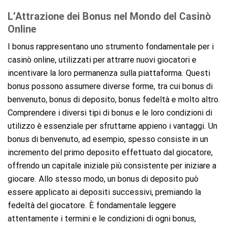
L’Attrazione dei Bonus nel Mondo del Casinò
Online
I bonus rappresentano uno strumento fondamentale per i
casinò online, utilizzati per attrarre nuovi giocatori e
incentivare la loro permanenza sulla piattaforma. Questi
bonus possono assumere diverse forme, tra cui bonus di
benvenuto, bonus di deposito, bonus fedeltà e molto altro.
Comprendere i diversi tipi di bonus e le loro condizioni di
utilizzo è essenziale per sfruttarne appieno i vantaggi. Un
bonus di benvenuto, ad esempio, spesso consiste in un
incremento del primo deposito effettuato dal giocatore,
offrendo un capitale iniziale più consistente per iniziare a
giocare. Allo stesso modo, un bonus di deposito può
essere applicato ai depositi successivi, premiando la
fedeltà del giocatore. È fondamentale leggere
attentamente i termini e le condizioni di ogni bonus,