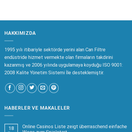
HAKKIMIZDA
1995 yılı itibariyle sektörde yerini alan Can Filtre
endüstride hizmet vermekte olan firmaların takdirini
kazanmış ve 2006 yılında uygulamaya koyduğu ISO 9001:
2008 Kalite Yönetim Sistemi İle desteklemiştir.
HABERLER VE MAKALELER
Online Casinos Liste zeigt überraschend einfache
18