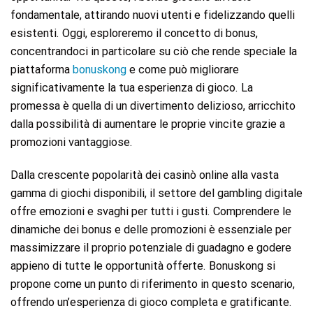
fondamentale, attirando nuovi utenti e fidelizzando quelli
esistenti. Oggi, esploreremo il concetto di bonus,
concentrandoci in particolare su ciò che rende speciale la
piattaforma
bonuskong
e come può migliorare
significativamente la tua esperienza di gioco. La
promessa è quella di un divertimento delizioso, arricchito
dalla possibilità di aumentare le proprie vincite grazie a
promozioni vantaggiose.
Dalla crescente popolarità dei casinò online alla vasta
gamma di giochi disponibili, il settore del gambling digitale
offre emozioni e svaghi per tutti i gusti. Comprendere le
dinamiche dei bonus e delle promozioni è essenziale per
massimizzare il proprio potenziale di guadagno e godere
appieno di tutte le opportunità offerte. Bonuskong si
propone come un punto di riferimento in questo scenario,
offrendo un’esperienza di gioco completa e gratificante.