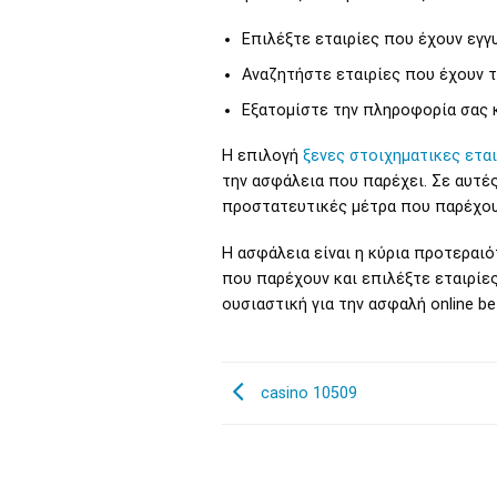
Επιλέξτε εταιρίες που έχουν εγ
Αναζητήστε εταιρίες που έχουν τ
Εξατομίστε την πληροφορία σας 
Η επιλογή
ξενες στοιχηματικες εται
την ασφάλεια που παρέχει. Σε αυτές
προστατευτικές μέτρα που παρέχουν
Η ασφάλεια είναι η κύρια προτεραι
που παρέχουν και επιλέξτε εταιρίε
ουσιαστική για την ασφαλή online b
casino 10509