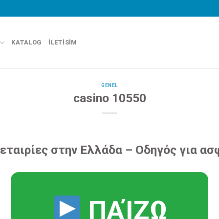
KATALOG
İLETISIM
GENEL
casino 10550
εταιρίες στην Ελλάδα – Οδηγός για ασφ
ΠΑΊΖΩ