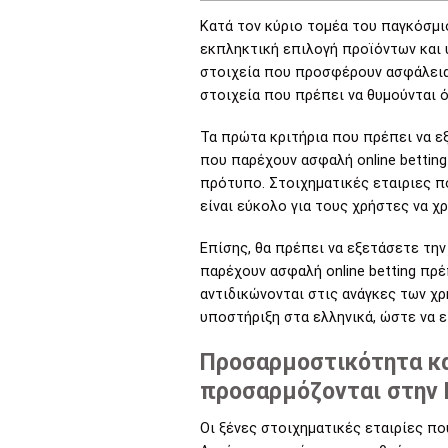
Κατά τον κύριο τομέα του παγκόσμιο
εκπληκτική επιλογή προϊόντων και 
στοιχεία που προσφέρουν ασφάλεια,
στοιχεία που πρέπει να θυμούνται ότ
Τα πρώτα κριτήρια που πρέπει να ε
που παρέχουν ασφαλή online bettin
πρότυπο. Στοιχηματικές εταιριες πο
είναι εύκολο για τους χρήστες να χ
Επίσης, θα πρέπει να εξετάσετε τη
παρέχουν ασφαλή online betting πρέ
αντιδικώνονται στις ανάγκες των χρ
υποστήριξη στα ελληνικά, ώστε να ε
Προσαρμοστικότητα κα
προσαρμόζονται στην 
Οι ξένες στοιχηματικές εταιρίες πο