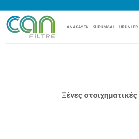
Skip
to
content
ANASAYFA
KURUMSAL
ÜRÜNLER
Ξένες στοιχηματικές 