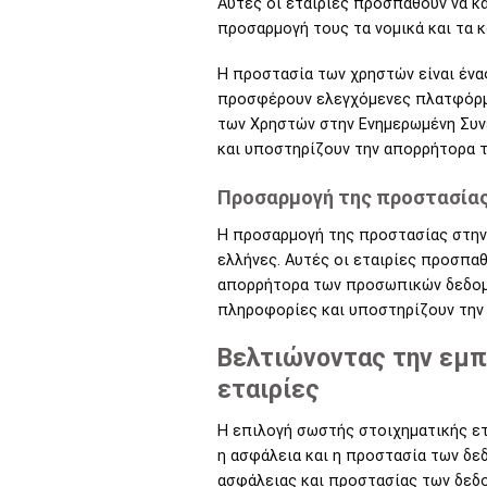
Αυτές οι εταιρίες προσπαθούν να κ
προσαρμογή τους τα νομικά και τα 
Η προστασία των χρηστών είναι ένας
προσφέρουν ελεγχόμενες πλατφόρμε
των Χρηστών στην Ενημερωμένη Συν
και υποστηρίζουν την απορρήτορα 
Προσαρμογή της προστασία
Η προσαρμογή της προστασίας στην 
ελλήνες. Αυτές οι εταιρίες προσπα
απορρήτορα των προσωπικών δεδομέ
πληροφορίες και υποστηρίζουν την
Βελτιώνοντας την εμπε
εταιρίες
Η επιλογή σωστής στοιχηματικής ετα
η ασφάλεια και η προστασία των δε
ασφάλειας και προστασίας των δεδο