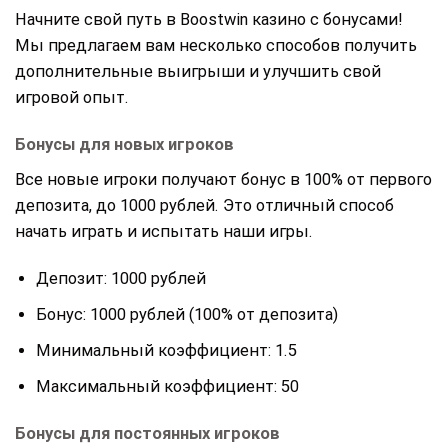
Начните свой путь в Boostwin казино с бонусами!
Мы предлагаем вам несколько способов получить
дополнительные выигрыши и улучшить свой
игровой опыт.
Бонусы для новых игроков
Все новые игроки получают бонус в 100% от первого
депозита, до 1000 рублей. Это отличный способ
начать играть и испытать наши игры.
Депозит: 1000 рублей
Бонус: 1000 рублей (100% от депозита)
Минимальный коэффициент: 1.5
Максимальный коэффициент: 50
Бонусы для постоянных игроков