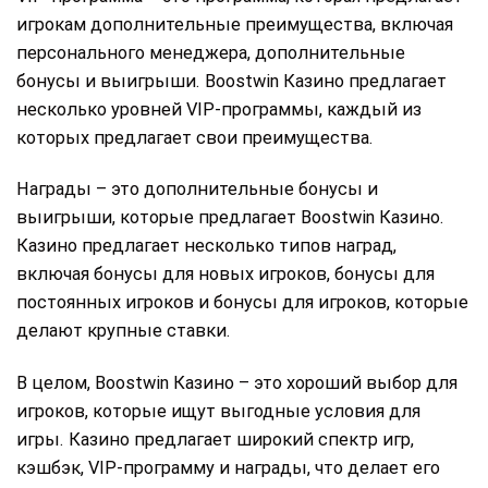
игрокам дополнительные преимущества, включая
персонального менеджера, дополнительные
бонусы и выигрыши. Boostwin Казино предлагает
несколько уровней VIP-программы, каждый из
которых предлагает свои преимущества.
Награды – это дополнительные бонусы и
выигрыши, которые предлагает Boostwin Казино.
Казино предлагает несколько типов наград,
включая бонусы для новых игроков, бонусы для
постоянных игроков и бонусы для игроков, которые
делают крупные ставки.
В целом, Boostwin Казино – это хороший выбор для
игроков, которые ищут выгодные условия для
игры. Казино предлагает широкий спектр игр,
кэшбэк, VIP-программу и награды, что делает его