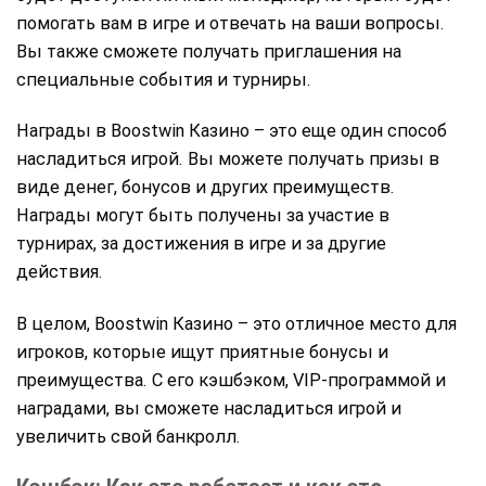
помогать вам в игре и отвечать на ваши вопросы.
Вы также сможете получать приглашения на
специальные события и турниры.
Награды в Boostwin Казино – это еще один способ
насладиться игрой. Вы можете получать призы в
виде денег, бонусов и других преимуществ.
Награды могут быть получены за участие в
турнирах, за достижения в игре и за другие
действия.
В целом, Boostwin Казино – это отличное место для
игроков, которые ищут приятные бонусы и
преимущества. С его кэшбэком, VIP-программой и
наградами, вы сможете насладиться игрой и
увеличить свой банкролл.