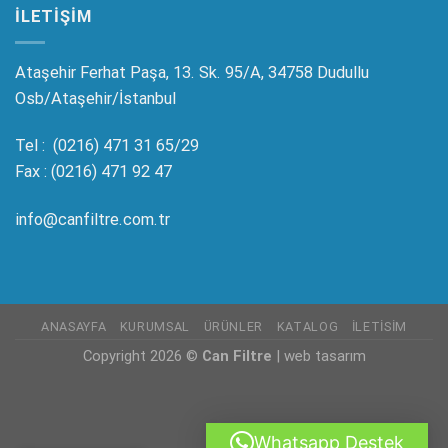
ILETIŞIM
Ataşehir Ferhat Paşa, 13. Sk. 95/A, 34758 Dudullu
Osb/Ataşehir/İstanbul
Tel : (0216) 471 31 65/29
Fax : (0216) 471 92 47
info@canfiltre.com.tr
ANASAYFA
KURUMSAL
ÜRÜNLER
KATALOG
İLETISIM
Copyright 2026 ©
Can Filtre
|
web tasarım
Whatsapp Destek