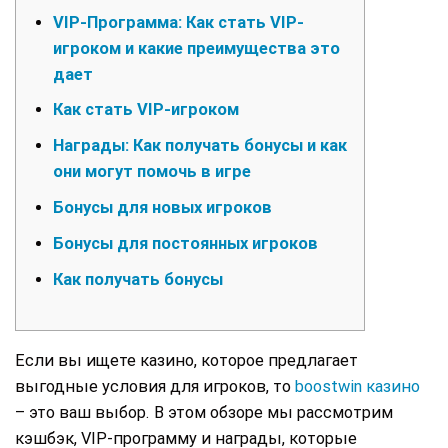
VIP-Программа: Как стать VIP-
игроком и какие преимущества это
дает
Как стать VIP-игроком
Награды: Как получать бонусы и как
они могут помочь в игре
Бонусы для новых игроков
Бонусы для постоянных игроков
Как получать бонусы
Если вы ищете казино, которое предлагает
выгодные условия для игроков, то
boostwin казино
– это ваш выбор. В этом обзоре мы рассмотрим
кэшбэк, VIP-программу и награды, которые