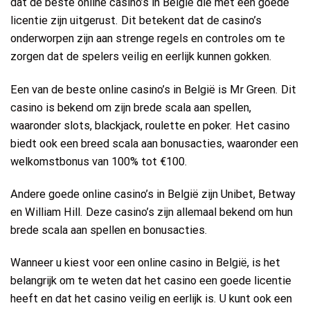
dat de beste online casino’s in België die met een goede
licentie zijn uitgerust. Dit betekent dat de casino’s
onderworpen zijn aan strenge regels en controles om te
zorgen dat de spelers veilig en eerlijk kunnen gokken.
Een van de beste online casino’s in België is Mr Green. Dit
casino is bekend om zijn brede scala aan spellen,
waaronder slots, blackjack, roulette en poker. Het casino
biedt ook een breed scala aan bonusacties, waaronder een
welkomstbonus van 100% tot €100.
Andere goede online casino’s in België zijn Unibet, Betway
en William Hill. Deze casino’s zijn allemaal bekend om hun
brede scala aan spellen en bonusacties.
Wanneer u kiest voor een online casino in België, is het
belangrijk om te weten dat het casino een goede licentie
heeft en dat het casino veilig en eerlijk is. U kunt ook een