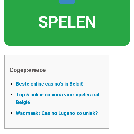
SPELEN
Содержимое
Beste online casino’s in België
Top 5 online casino’s voor spelers uit
België
Wat maakt Casino Lugano zo uniek?