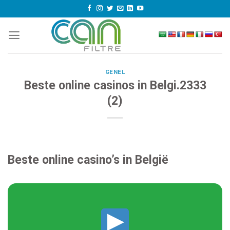
Skip
to
content
GENEL
Beste online casinos in Belgi.2333
(2)
Beste online casino’s in België