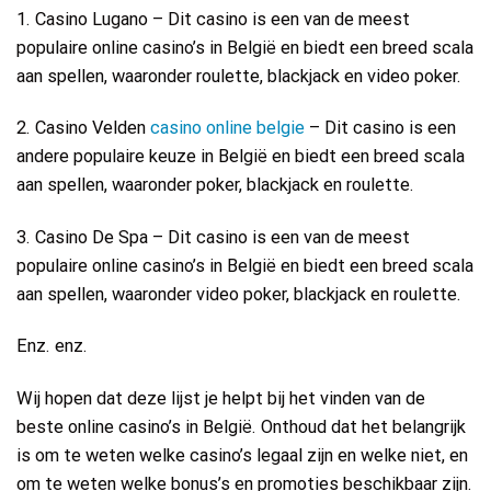
1. Casino Lugano – Dit casino is een van de meest
populaire online casino’s in België en biedt een breed scala
aan spellen, waaronder roulette, blackjack en video poker.
2. Casino Velden
casino online belgie
– Dit casino is een
andere populaire keuze in België en biedt een breed scala
aan spellen, waaronder poker, blackjack en roulette.
3. Casino De Spa – Dit casino is een van de meest
populaire online casino’s in België en biedt een breed scala
aan spellen, waaronder video poker, blackjack en roulette.
Enz. enz.
Wij hopen dat deze lijst je helpt bij het vinden van de
beste online casino’s in België. Onthoud dat het belangrijk
is om te weten welke casino’s legaal zijn en welke niet, en
om te weten welke bonus’s en promoties beschikbaar zijn.