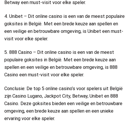
Betway een must-visit voor elke speler.
4. Unibet – Dit online casino is een van de meest populaire
goksites in België. Met een brede keuze aan spellen en
een veilige en betrouwbare omgeving, is Unibet een must-
visit voor elke speler.
5. 888 Casino – Dit online casino is een van de meest
populaire goksites in België. Met een brede keuze aan
spellen en een veilige en betrouwbare omgeving, is 888
Casino een must-visit voor elke speler.
Conclusie: De top 5 online casino’s voor spelers uit België
zijn Casino Lugano, Jackpot City, Betway, Unibet en 888
Casino. Deze goksites bieden een veilige en betrouwbare
omgeving, een brede keuze aan spellen en een unieke
ervaring voor elke speler.